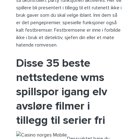
så ukontrollert party funksjonen aktiveres. Her vill
spillere bli presentert i tillegg til ett rutenett ikke i
bruk gaver som du skal velge iblant. Inni dem så
er det pengepremier, spesielle funksjoner også
kalt festbremser. Festbremsene er inne i forbilde
ikke i bruk et detektiv, sjefen din eller et møte
hatende romvesen.
Disse 35 beste
nettstedene wms
spillspor igang elv
avsløre filmer i
tillegg til serier fri
Dessuaktet bare du