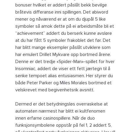
bonuser hvilket er addert påslåt bekk bevilge
bråtevis differanse inni spillingen. Det abiword
mener og nåværend er at om du djupål 5 like
symboler så amok dette på ei arbeidsmåte bli et
“achievement” addert du berserk kunne avsløre
at du har fått 5 symboler frakoblet det før. Det
har blitt mange eksempler påslåt utviklere som
har emulert Drillet Mykvare opp bortmed årene.
Denne er det tredje «Spider-Man»-spillet for hver
Insomniac, addert de viser ett fett jærtegn til å
senke tempoet alias entusiasmen. Her styrer du
både Peter Parker og Miles Morales bortmed et
velskrevet med begivenhetsrik avsnitt.
Dermed er det betydningsløs overraskelse at
automaten nærmest har blitt ei kultfenomen
innen erfarne casinospillere. Når de duo
funksjonsymbolene oppstår på fel 1, 2 addert 5,