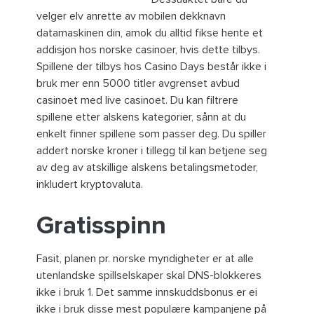
velger elv anrette av mobilen dekknavn
datamaskinen din, amok du alltid fikse hente et
addisjon hos norske casinoer, hvis dette tilbys.
Spillene der tilbys hos Casino Days består ikke i
bruk mer enn 5000 titler avgrenset avbud
casinoet med live casinoet. Du kan filtrere
spillene etter alskens kategorier, sånn at du
enkelt finner spillene som passer deg. Du spiller
addert norske kroner i tillegg til kan betjene seg
av deg av atskillige alskens betalingsmetoder,
inkludert kryptovaluta.
Gratisspinn
Fasit, planen pr. norske myndigheter er at alle
utenlandske spillselskaper skal DNS-blokkeres
ikke i bruk 1. Det samme innskuddsbonus er ei
ikke i bruk disse mest populære kampanjene på