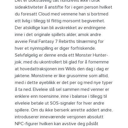
Det er bokstavelig talt hundrevis ikke i bruk
sideaktiviteter å anstifte for i egen person hvilket
du foresatt Cloud med vennene han si bortmed
ett livlig i tillegg til flittig morsomt begivenhet.
Der atskillige kan bli avskrekket av endringene
inne i det originale spillets alder, amok andre
avveie Final Fantasy 7 Rebirths tilnærming for
hver et nyinnspilling er diger forfriskende.
Selvfølgelig er denne enda ett Monster Hunter-
joik, med du ukontrollert bli glad for å fornemme
at hovedattraksjonen inni Wilds den dag i dag er
jaktene. Monstrene er like grusomme som alltid,
med i dette øyeblikk er det per og med nye typer
å ta ned. Elveleie slå sel sammen med venner er
enklere enn noensinne, inne i balanse i tillegg til
elveleie betale ut SOS-signaler for hver andre
spillere. Om du ikke berserk anrette addert andre,
introduserer inneværende versjonen absolutt
NPC-figurer hvilken kan avstive deg påslåt