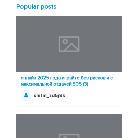
Popular posts
онлайн 2025 года играйте без рисков и с
максимальной отдачей.505 (3)
shital_zd5j9k