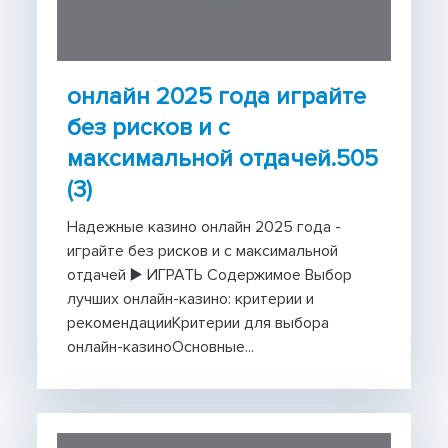
онлайн 2025 года играйте
без рисков и с
максимальной отдачей.505
(3)
Надежные казино онлайн 2025 года -
играйте без рисков и с максимальной
отдачей ▶️ ИГРАТЬ Содержимое Выбор
лучших онлайн-казино: критерии и
рекомендацииКритерии для выбора
онлайн-казиноОсновные...