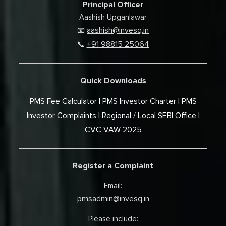
Principal Officer
Aashish Upganlawar
aashish@invesq.in
📧
+91 98815 25064
📞
Quick Downloads
PMS Fee Calculator
PMS Investor Charter
PMS
Investor Complaints
Regional / Local SEBI Office
CVC VAW 2025
Register a Complaint
Email:
pmsadmin@invesq.in
Please include: