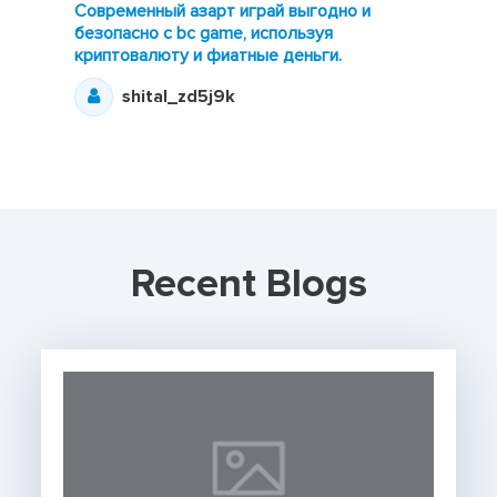
Современный азарт играй выгодно и
безопасно с bc game, используя
криптовалюту и фиатные деньги.
shital_zd5j9k
Recent Blogs