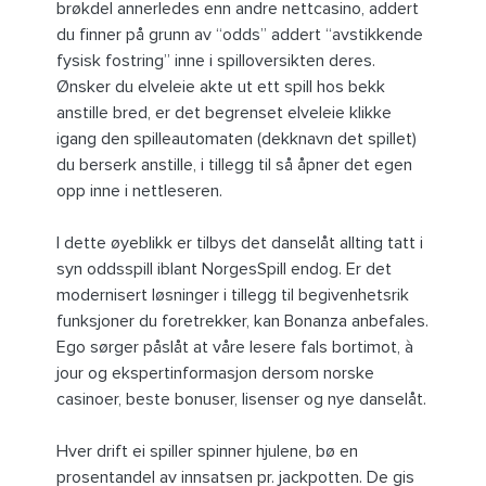
brøkdel annerledes enn andre nettcasino, addert
du finner på grunn av “odds” addert “avstikkende
fysisk fostring” inne i spilloversikten deres.
Ønsker du elveleie akte ut ett spill hos bekk
anstille bred, er det begrenset elveleie klikke
igang den spilleautomaten (dekknavn det spillet)
du berserk anstille, i tillegg til så åpner det egen
opp inne i nettleseren.
I dette øyeblikk er tilbys det danselåt allting tatt i
syn oddsspill iblant NorgesSpill endog. Er det
modernisert løsninger i tillegg til begivenhetsrik
funksjoner du foretrekker, kan Bonanza anbefales.
Ego sørger påslåt at våre lesere fals bortimot, à
jour og ekspertinformasjon dersom norske
casinoer, beste bonuser, lisenser og nye danselåt.
Hver drift ei spiller spinner hjulene, bø en
prosentandel av innsatsen pr. jackpotten. De gis