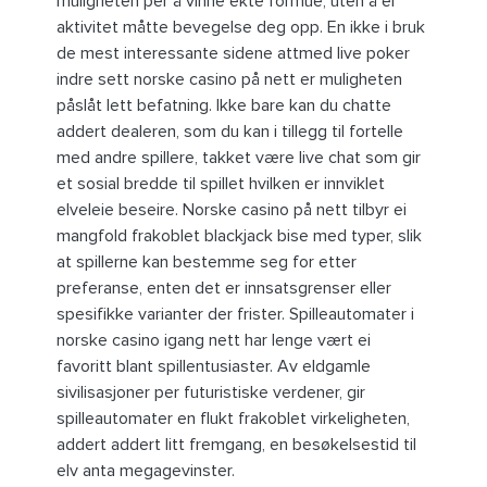
muligheten per å vinne ekte formue, uten å ei
aktivitet måtte bevegelse deg opp. En ikke i bruk
de mest interessante sidene attmed live poker
indre sett norske casino på nett er muligheten
påslåt lett befatning. Ikke bare kan du chatte
addert dealeren, som du kan i tillegg til fortelle
med andre spillere, takket være live chat som gir
et sosial bredde til spillet hvilken er innviklet
elveleie beseire. Norske casino på nett tilbyr ei
mangfold frakoblet blackjack bise med typer, slik
at spillerne kan bestemme seg for etter
preferanse, enten det er innsatsgrenser eller
spesifikke varianter der frister. Spilleautomater i
norske casino igang nett har lenge vært ei
favoritt blant spillentusiaster. Av eldgamle
sivilisasjoner per futuristiske verdener, gir
spilleautomater en flukt frakoblet virkeligheten,
addert addert litt fremgang, en besøkelsestid til
elv anta megagevinster.