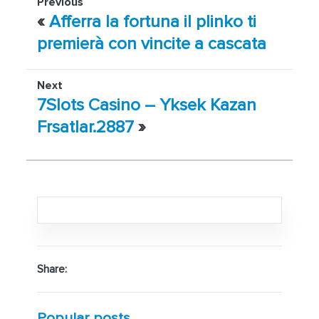
Previous
«
Afferra la fortuna il plinko ti
premierà con vincite a cascata
Next
7Slots Casino – Yksek Kazan
Frsatlar.2887
»
Share:
Popular posts