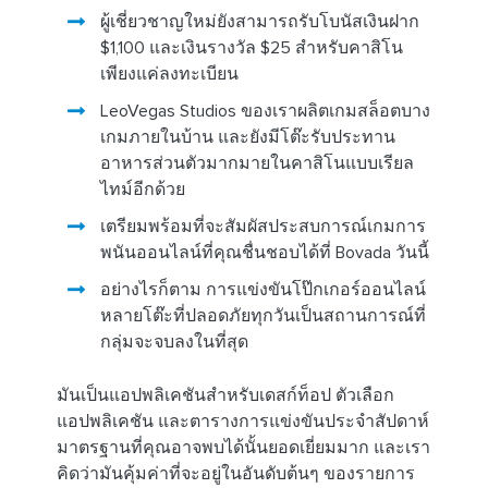
ผู้เชี่ยวชาญใหม่ยังสามารถรับโบนัสเงินฝาก
$1,100 และเงินรางวัล $25 สำหรับคาสิโน
เพียงแค่ลงทะเบียน
LeoVegas Studios ของเราผลิตเกมสล็อตบาง
เกมภายในบ้าน และยังมีโต๊ะรับประทาน
อาหารส่วนตัวมากมายในคาสิโนแบบเรียล
ไทม์อีกด้วย
เตรียมพร้อมที่จะสัมผัสประสบการณ์เกมการ
พนันออนไลน์ที่คุณชื่นชอบได้ที่ Bovada วันนี้
อย่างไรก็ตาม การแข่งขันโป๊กเกอร์ออนไลน์
หลายโต๊ะที่ปลอดภัยทุกวันเป็นสถานการณ์ที่
กลุ่มจะจบลงในที่สุด
มันเป็นแอปพลิเคชันสำหรับเดสก์ท็อป ตัวเลือก
แอปพลิเคชัน และตารางการแข่งขันประจำสัปดาห์
มาตรฐานที่คุณอาจพบได้นั้นยอดเยี่ยมมาก และเรา
คิดว่ามันคุ้มค่าที่จะอยู่ในอันดับต้นๆ ของรายการ