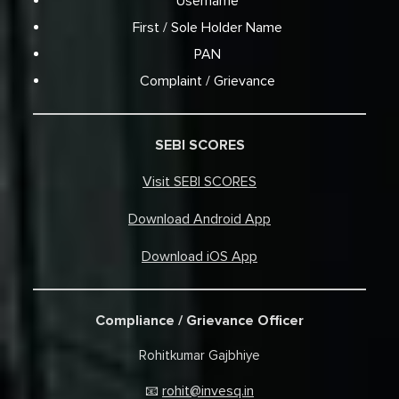
Username
First / Sole Holder Name
PAN
Complaint / Grievance
SEBI SCORES
Visit SEBI SCORES
Download Android App
Download iOS App
Compliance / Grievance Officer
Rohitkumar Gajbhiye
rohit@invesq.in
📧