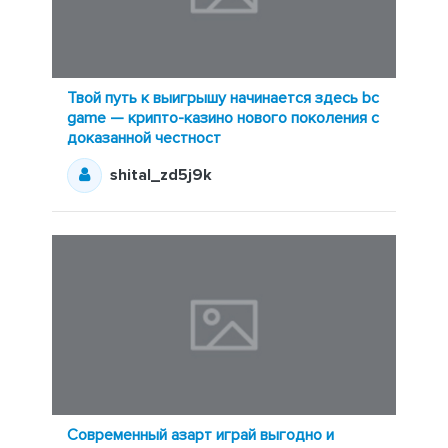
Твой путь к выигрышу начинается здесь bc
game — крипто-казино нового поколения с
доказанной честност
shital_zd5j9k
Современный азарт играй выгодно и