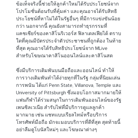
ข้อเท็จจริงนี้ช่วยให้ลูกค้าใหม่ได้รับประโยชน์จาก
โปรโมชั่นต้อนรับที่คุ้มค่า และคุณอาจได้รับสิทธิ
ประโยชน์ที่หาไม่ได้ในรัฐอื่นๆ ที่มีการแข่งขันน้อย
กว่า นอกจากนี้ คุณยังสามารถทำธุรกรรมที่
แคชเชียร์ของคาสิโนริเวอร์ส ฟิลาเดลเฟียได้ ตราบ
ใดที่คุณมีบัตรประจำตัวประชาชนที่ถูกต้อง ในท้าย
ที่สุด คุณอาจได้รับสิทธิประโยชน์จาก MLive
สำหรับโฆษณาคาสิโนออนไลน์และคาสิโนสด
ซึ่งมีบริการเดิมพันบนมือถือและออนไลน์ ทำให้
การวางเดิมพันทำได้ง่ายทุกที่ในรัฐ กลุ่มที่นิยมเล่น
การพนัน ได้แก่ Penn State, Villanova, Temple และ
University of Pittsburgh ซึ่งมอบโอกาสมากมายให้
แฟนกีฬาได้ร่วมสนุกในการเดิมพันออนไลน์ของรัฐ
เพนซิลเวเนีย สำรับไพ่ที่มีบริการดูแลลูกค้า
มากมาย เช่น แชทแบบเรียลไทม์หรือบริการ
โทรศัพท์มือถือ มักจะมอบบริการที่ดีที่สุด สุดท้ายนี้
อย่าลืมดูโบนัสใหม่ๆ และโฆษณาต่างๆ