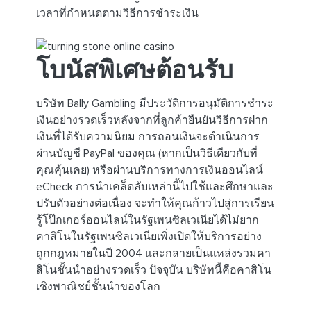
เวลาที่กำหนดตามวิธีการชำระเงิน
โบนัสพิเศษต้อนรับ
บริษัท Bally Gambling มีประวัติการอนุมัติการชำระ
เงินอย่างรวดเร็วหลังจากที่ลูกค้ายืนยันวิธีการฝาก
เงินที่ได้รับความนิยม การถอนเงินจะดำเนินการ
ผ่านบัญชี PayPal ของคุณ (หากเป็นวิธีเดียวกับที่
คุณคุ้นเคย) หรือผ่านบริการทางการเงินออนไลน์
eCheck การนำเคล็ดลับเหล่านี้ไปใช้และศึกษาและ
ปรับตัวอย่างต่อเนื่อง จะทำให้คุณก้าวไปสู่การเรียน
รู้โป๊กเกอร์ออนไลน์ในรัฐเพนซิลเวเนียได้ไม่ยาก
คาสิโนในรัฐเพนซิลเวเนียเพิ่งเปิดให้บริการอย่าง
ถูกกฎหมายในปี 2004 และกลายเป็นแหล่งรวมคา
สิโนชั้นนำอย่างรวดเร็ว ปัจจุบัน บริษัทนี้คือคาสิโน
เชิงพาณิชย์ชั้นนำของโลก