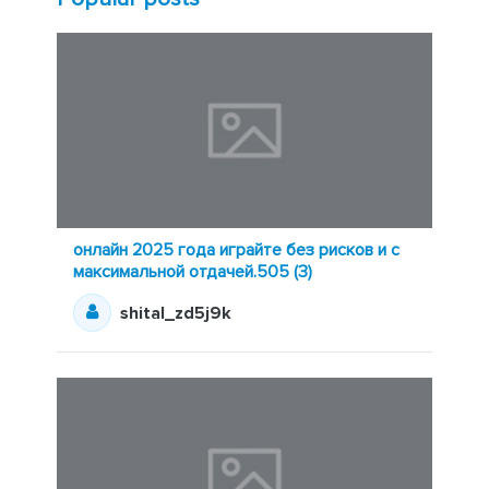
онлайн 2025 года играйте без рисков и с
максимальной отдачей.505 (3)
shital_zd5j9k