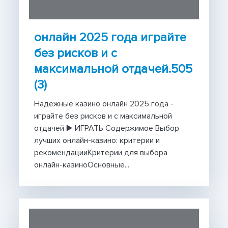
онлайн 2025 года играйте
без рисков и с
максимальной отдачей.505
(3)
Надежные казино онлайн 2025 года -
играйте без рисков и с максимальной
отдачей ▶️ ИГРАТЬ Содержимое Выбор
лучших онлайн-казино: критерии и
рекомендацииКритерии для выбора
онлайн-казиноОсновные...