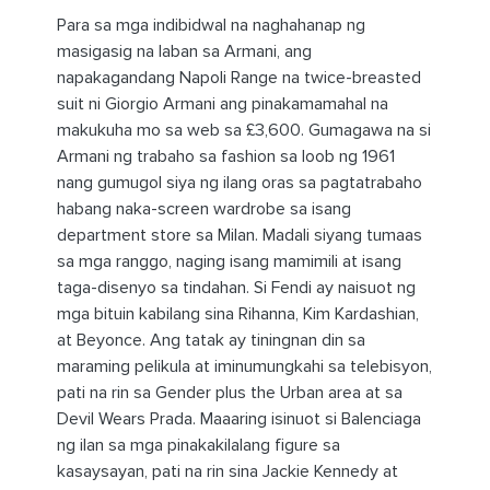
Para sa mga indibidwal na naghahanap ng
masigasig na laban sa Armani, ang
napakagandang Napoli Range na twice-breasted
suit ni Giorgio Armani ang pinakamamahal na
makukuha mo sa web sa £3,600. Gumagawa na si
Armani ng trabaho sa fashion sa loob ng 1961
nang gumugol siya ng ilang oras sa pagtatrabaho
habang naka-screen wardrobe sa isang
department store sa Milan. Madali siyang tumaas
sa mga ranggo, naging isang mamimili at isang
taga-disenyo sa tindahan. Si Fendi ay naisuot ng
mga bituin kabilang sina Rihanna, Kim Kardashian,
at Beyonce. Ang tatak ay tiningnan din sa
maraming pelikula at iminumungkahi sa telebisyon,
pati na rin sa Gender plus the Urban area at sa
Devil Wears Prada. Maaaring isinuot si Balenciaga
ng ilan sa mga pinakakilalang figure sa
kasaysayan, pati na rin sina Jackie Kennedy at