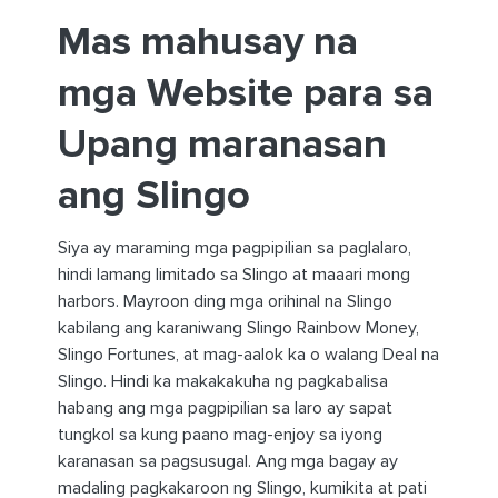
Mas mahusay na
mga Website para sa
Upang maranasan
ang Slingo
Siya ay maraming mga pagpipilian sa paglalaro,
hindi lamang limitado sa Slingo at maaari mong
harbors. Mayroon ding mga orihinal na Slingo
kabilang ang karaniwang Slingo Rainbow Money,
Slingo Fortunes, at mag-aalok ka o walang Deal na
Slingo. Hindi ka makakakuha ng pagkabalisa
habang ang mga pagpipilian sa laro ay sapat
tungkol sa kung paano mag-enjoy sa iyong
karanasan sa pagsusugal. Ang mga bagay ay
madaling pagkakaroon ng Slingo, kumikita at pati