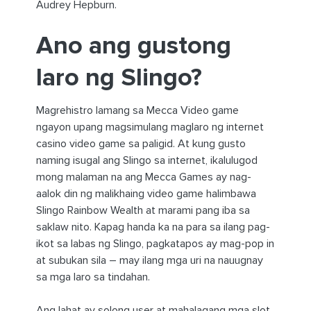
Audrey Hepburn.
Ano ang gustong
laro ng Slingo?
Magrehistro lamang sa Mecca Video game
ngayon upang magsimulang maglaro ng internet
casino video game sa paligid. At kung gusto
naming isugal ang Slingo sa internet, ikalulugod
mong malaman na ang Mecca Games ay nag-
aalok din ng malikhaing video game halimbawa
Slingo Rainbow Wealth at marami pang iba sa
saklaw nito. Kapag handa ka na para sa ilang pag-
ikot sa labas ng Slingo, pagkatapos ay mag-pop in
at subukan sila – may ilang mga uri na nauugnay
sa mga laro sa tindahan.
Ang lahat ay solong user at mahalagang mga slot