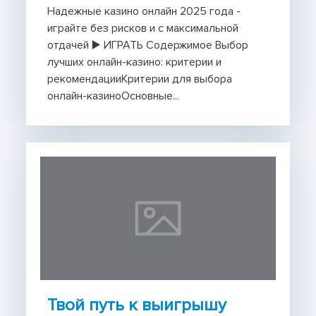
Надежные казино онлайн 2025 года -
играйте без рисков и с максимальной
отдачей ▶️ ИГРАТЬ Содержимое Выбор
лучших онлайн-казино: критерии и
рекомендацииКритерии для выбора
онлайн-казиноОсновные...
Твой путь к выигрышу