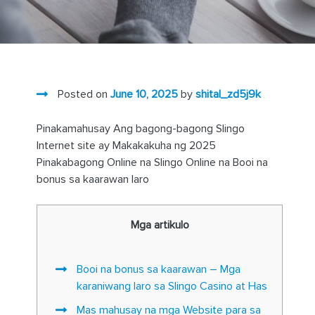
Posted on
June 10, 2025
by
shital_zd5j9k
Pinakamahusay Ang bagong-bagong Slingo
Internet site ay Makakakuha ng 2025
Pinakabagong Online na Slingo Online na Booi na
bonus sa kaarawan laro
Mga artikulo
Booi na bonus sa kaarawan – Mga
karaniwang laro sa Slingo Casino at Has
Mas mahusay na mga Website para sa