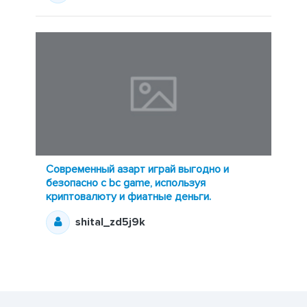
Современный азарт играй выгодно и
безопасно с bc game, используя
криптовалюту и фиатные деньги.
shital_zd5j9k