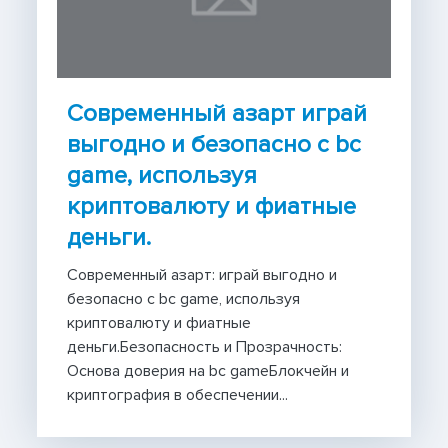
Современный азарт играй
выгодно и безопасно с bc
game, используя
криптовалюту и фиатные
деньги.
Современный азарт: играй выгодно и
безопасно с bc game, используя
криптовалюту и фиатные
деньги.Безопасность и Прозрачность:
Основа доверия на bc gameБлокчейн и
криптография в обеспечении...