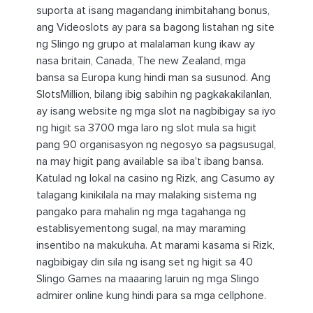
suporta at isang magandang inimbitahang bonus,
ang Videoslots ay para sa bagong listahan ng site
ng Slingo ng grupo at malalaman kung ikaw ay
nasa britain, Canada, The new Zealand, mga
bansa sa Europa kung hindi man sa susunod. Ang
SlotsMillion, bilang ibig sabihin ng pagkakakilanlan,
ay isang website ng mga slot na nagbibigay sa iyo
ng higit sa 3700 mga laro ng slot mula sa higit
pang 90 organisasyon ng negosyo sa pagsusugal,
na may higit pang available sa iba't ibang bansa.
Katulad ng lokal na casino ng Rizk, ang Casumo ay
talagang kinikilala na may malaking sistema ng
pangako para mahalin ng mga tagahanga ng
establisyementong sugal, na may maraming
insentibo na makukuha. At marami kasama si Rizk,
nagbibigay din sila ng isang set ng higit sa 40
Slingo Games na maaaring laruin ng mga Slingo
admirer online kung hindi para sa mga cellphone.