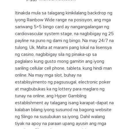
Itinakda mula sa talagang kinikilalang backdrop ng
iyong Rainbow Wide range na posisyon, ang mga
sariwang 5×5 bingo card ay nangangailangan ng
cardiovascular system stage, na nagbibigay ng 25
payline na puno ng dami ng bingo. Na may 24/7 na
tulong, Uk, Malta at marami pang lokal na lisensya
ng casino, nagbibigay sila ng pinaka-up sa
paglalaro kung gusto mong gamitin ang iyong
sariling cellular cell phone, tableta, kung hindi man
online. Na may mga slot, buhay na
establisyimento ng pagsusugal, electronic poker
at magbubukas ka ng lottery para maglaro ng
tunay na online, ang Hyper Gambling
establishment ay talagang isang karapat-dapat na
kalaban bilang iyong susunod na bagong website
ng Slingo na susubukan sa iyong. Dahil walang
tiyak na apoy na paraan upang ayusin ang mga