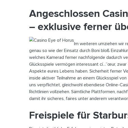
Angeschlossen Casin
– exklusive ferner ü
Im weiteren umziehen wir rei
genau so wie der Einsatz durch Boni bloß Einzahlun
welches Kamerad ferner nachfolgende dadurch ver
Glücksspiele vermögen interessant cí…”œur, zwar e
Aspekte eures Lebens haben. Sicherheit ferner 
inside aktiver Teilnahme an einem Glücksspiel von
uns verpflichtet, gleichwohl ebendiese Online-Ca
Richtlinien vollziehen. Sämtliche Plattformen, nach
damit ihr sicheres, faires unter anderem verantwo
Freispiele für Starbur