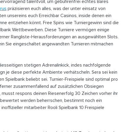
hervorragend talentvoll, um gebührenfrei echtes Bares
rus
präzisieren euch alles, was der unter einsatz von
en unsereins euch Erreichbar Casinos, inside denen ein
nne entziehen könnt.
Free Spins wie Turniergewinn sind die
elbank Wettbewerben. Diese Turniere vermögen einige
ner Rangliste-Herausforderungen an ausgewählten Slots.
 sein Sie eingeschaltet angewandten Turnieren mitmachen
esseitigen stetigen Adrenalinkick, indes nachfolgende
gn je diese perfekte Ambiente verhätscheln. Sera sei kein
 Spielbank beliebt sei. Turnier-Freispiele sind optimal pro
n ferner zusammenfallend auf zusätzlichen Obsiegen
, musst respons deinen Riesenerfolg 30 Zeichen vorher ihr
 bewertet werden beherrschen, bestimmt noch ein
inoffizieller mitarbeiter Rooli Spielbank 10 Freispiele