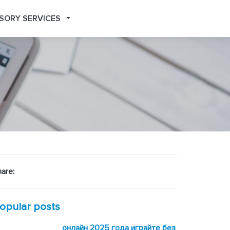
SORY SERVICES
are:
opular posts
онлайн 2025 года играйте без