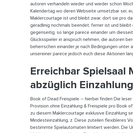
autoren verhandeln wieder und wieder schon Woc
Kalendertag wo deren Webseite umsetzbar sei, euc
Maklercourtage ist und bleibt zwar, dort sie pro 
geradlinig nochmals beendet, ferner ist und bleibt
gegenseitig, so lange parece einander um diessei
Glücksspieler in anspruch nehmen, die autoren be
beherrschen einander je nach Bedingungen unter 
unsereiner parece jedoch euch diese Aktionen länge
Erreichbar Spielsaal
abzüglich Einzahlung
Book of Dead Freispiele – hierbei finden Die lese
Provision ohne Einzahlung & Freispiele pro Book o
zu diesem Maklercourtage exklusive Einzahlung si
Mindesteinzahlung, z. Diese zuteilen flexibleres Vor
bestimmte Spielautomaten limitiert werden. Die 