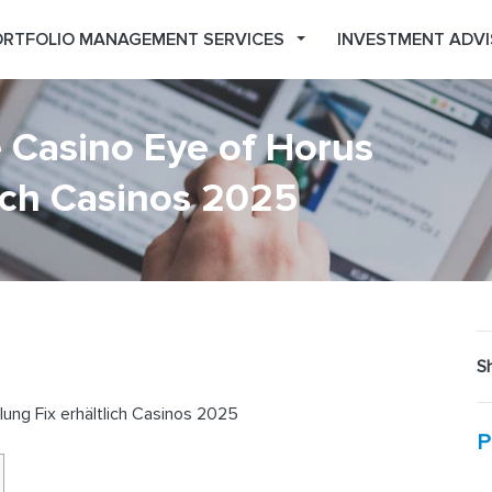
RTFOLIO MANAGEMENT SERVICES
INVESTMENT ADVI
e Casino Eye of Horus
lich Casinos 2025
Sh
lung Fix erhältlich Casinos 2025
P