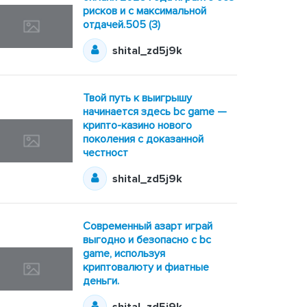
рисков и с максимальной
отдачей.505 (3)
shital_zd5j9k
Твой путь к выигрышу
начинается здесь bc game —
крипто-казино нового
поколения с доказанной
честност
shital_zd5j9k
Современный азарт играй
выгодно и безопасно с bc
game, используя
криптовалюту и фиатные
деньги.
shital_zd5j9k