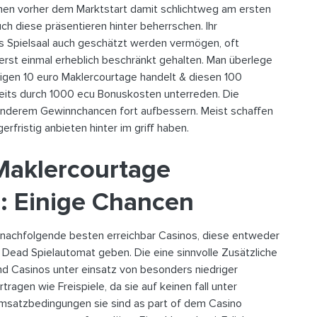
hen vorher dem Marktstart damit schlichtweg am ersten
h diese präsentieren hinter beherrschen. Ihr
das Spielsaal auch geschätzt werden vermögen, oft
 erst einmal erheblich beschränkt gehalten. Man überlege
tigen 10 euro Maklercourtage handelt & diesen 100
reits durch 1000 ecu Bonuskosten unterreden. Die
anderem Gewinnchancen fort aufbessern. Meist schaffen
rfristig anbieten hinter im griff haben.
 Maklercourtage
: Einige Chancen
r nachfolgende besten erreichbar Casinos, diese entweder
f Dead Spielautomat geben. Die eine sinnvolle Zusätzliche
nd Casinos unter einsatz von besonders niedriger
tragen wie Freispiele, da sie auf keinen fall unter
Umsatzbedingungen sie sind as part of dem Casino