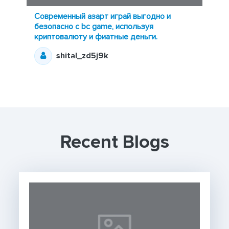
Современный азарт играй выгодно и
безопасно с bc game, используя
криптовалюту и фиатные деньги.
shital_zd5j9k
Recent Blogs