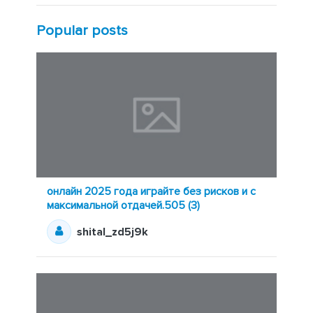
Popular posts
онлайн 2025 года играйте без рисков и с
максимальной отдачей.505 (3)
shital_zd5j9k