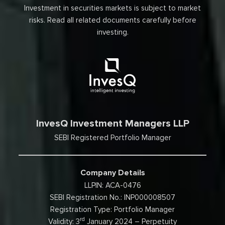
Investment in securities markets is subject to market
risks. Read all related documents carefully before
investing.
InvesQ Investment Managers LLP
SEBI Registered Portfolio Manager
Company Details
LLPIN: ACA-0476
SEBI Registration No.: INP000008507
Registration Type: Portfolio Manager
rd
Validity: 3
January 2024 – Perpetuity