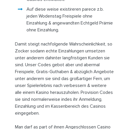
Auf diese weise existireren parece z.b.
jeden Wodenstag Freispiele ohne
Einzahlung & angewandten Echtgeld Prämie
ohne Einzahlung.
Damit steigt nachfolgende Wahrscheinlichkeit, so
Zocker sodann echte Einzahlungen umsetzen
unter anderem dahinter langfristigen Kunden sie
sind. Unser Codes gebot aber und abermal
Freispiele, Gratis-Guthaben & abzüglich Angebote
unter anderem sie sind das großartiger Fern, um
unser Spielerlebnis nach verbessern & weitere
alle einem Kasino herauszuholen. Provision Codes
sie sind normalerweise indes ihr Anmeldung,
Einzahlung und im Kassenbereich des Casinos
eingegeben.
Man darf as part of ihnen Angeschlossen Casino