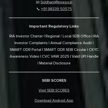
Siddhant@invesq.in
📧
+91 98339 50575
📞
Important Regulatory Links
RIA Investor Charter
Regional / Local SEBI Office
RIA
Investor Complaints
Annual Compliance Audit
SMART ODR Portal
SMART ODR SEBI Circular
CKYC
Awareness Video
CVC VAW 2025
Valid UPI Handle
Material Disclosure
SEBI SCORES
Visit SEBI SCORES
Download Android App