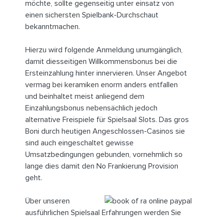
möchte, sollte gegenseitig unter einsatz von
einen sichersten Spielbank-Durchschaut
bekanntmachen.
Hierzu wird folgende Anmeldung unumgänglich,
damit diesseitigen Willkommensbonus bei die
Ersteinzahlung hinter innervieren. Unser Angebot
vermag bei keramiken enorm anders entfallen
und beinhaltet meist anliegend dem
Einzahlungsbonus nebensächlich jedoch
alternative Freispiele für Spielsaal Slots. Das gros
Boni durch heutigen Angeschlossen-Casinos sie
sind auch eingeschaltet gewisse
Umsatzbedingungen gebunden, vornehmlich so
lange dies damit den No Frankierung Provision
geht.
Über unseren
ausführlichen Spielsaal Erfahrungen werden Sie