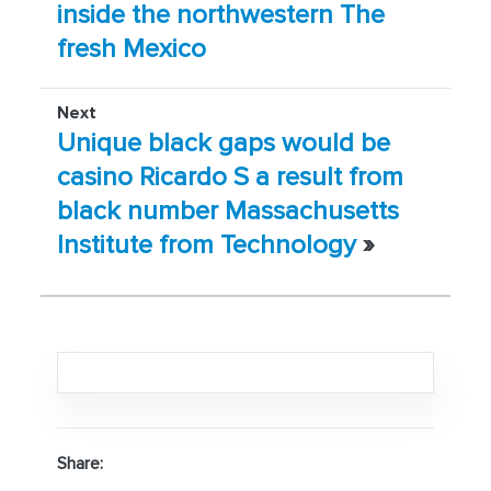
inside the northwestern The
fresh Mexico
Next
Unique black gaps would be
casino Ricardo S a result from
black number Massachusetts
Institute from Technology
»
Share: