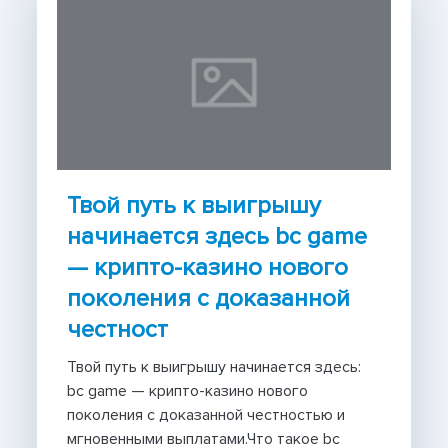
Твой путь к выигрышу
начинается здесь bc game
— крипто-казино нового
поколения с доказанной
честност
Твой путь к выигрышу начинается здесь:
bc game — крипто-казино нового
поколения с доказанной честностью и
мгновенными выплатами.Что такое bc