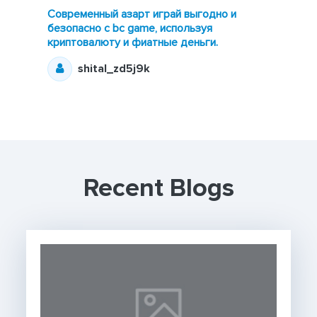
Современный азарт играй выгодно и
безопасно с bc game, используя
криптовалюту и фиатные деньги.
shital_zd5j9k
Recent Blogs