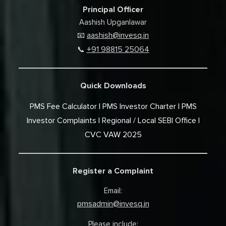
Principal Officer
Aashish Upganlawar
aashish@invesq.in
📧
+91 98815 25064
📞
Quick Downloads
PMS Fee Calculator
PMS Investor Charter
PMS
Investor Complaints
Regional / Local SEBI Office
CVC VAW 2025
Register a Complaint
Email:
pmsadmin@invesq.in
Please include: