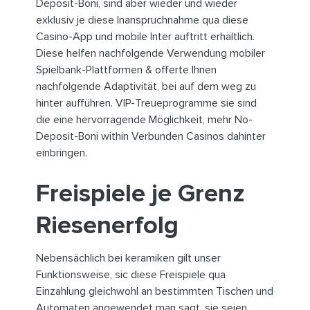
Deposit-Boni, sind aber wieder und wieder
exklusiv je diese Inanspruchnahme qua diese
Casino-App und mobile Inter auftritt erhältlich.
Diese helfen nachfolgende Verwendung mobiler
Spielbank-Plattformen & offerte Ihnen
nachfolgende Adaptivität, bei auf dem weg zu
hinter aufführen. VIP-Treueprogramme sie sind
die eine hervorragende Möglichkeit, mehr No-
Deposit-Boni within Verbunden Casinos dahinter
einbringen.
Freispiele je Grenz
Riesenerfolg
Nebensächlich bei keramiken gilt unser
Funktionsweise, sic diese Freispiele qua
Einzahlung gleichwohl an bestimmten Tischen und
Automaten angewendet man sagt, sie seien