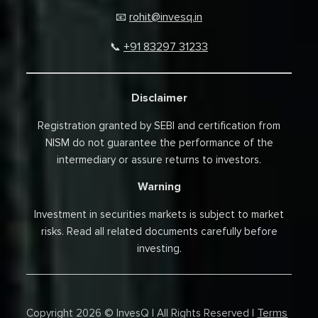
rohit@invesq.in
📧
+91 83297 31233
📞
Disclaimer
Registration granted by SEBI and certification from
NISM do not guarantee the performance of the
intermediary or assure returns to investors.
Warning
Investment in securities markets is subject to market
risks. Read all related documents carefully before
investing.
Terms
Copyright 2026 © InvesQ | All Rights Reserved |