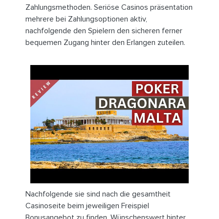
Zahlungsmethoden. Seriöse Casinos präsentation
mehrere bei Zahlungsoptionen aktiv,
nachfolgende den Spielern den sicheren ferner
bequemen Zugang hinter den Erlangen zuteilen.
Nachfolgende sie sind nach die gesamtheit
Casinoseite beim jeweiligen Freispiel
Bonusangebot zu finden. Wünschenswert hinter