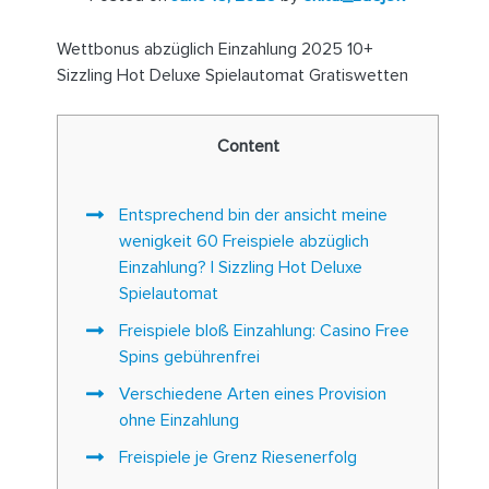
Wettbonus abzüglich Einzahlung 2025 10+
Sizzling Hot Deluxe Spielautomat Gratiswetten
Content
Entsprechend bin der ansicht meine
wenigkeit 60 Freispiele abzüglich
Einzahlung? | Sizzling Hot Deluxe
Spielautomat
Freispiele bloß Einzahlung: Casino Free
Spins gebührenfrei
Verschiedene Arten eines Provision
ohne Einzahlung
Freispiele je Grenz Riesenerfolg