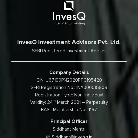
InvesQ Investment Advisors Pvt. Ltd.
SEBI Registered Investment Adviser
Company Details
CIN: U67190PN2020PTC195420
SEBI Registration No.: INA000015808
Registration Type: Non-Individual
th
Validity: 24
March 2021 – Perpetuity
BASL Membership No.: 1167
Principal Officer
Siddhant Mantri
Siddhant@invesq.in
📧