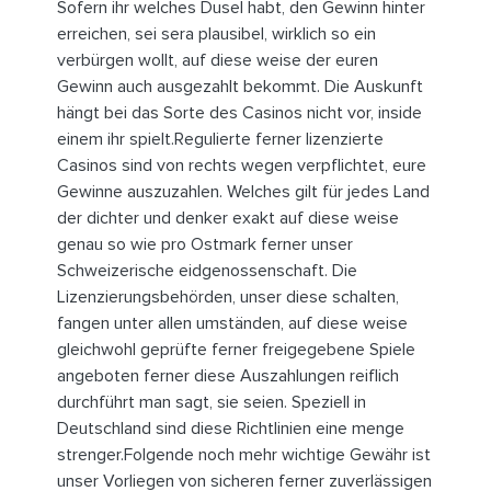
Sofern ihr welches Dusel habt, den Gewinn hinter
erreichen, sei sera plausibel, wirklich so ein
verbürgen wollt, auf diese weise der euren
Gewinn auch ausgezahlt bekommt. Die Auskunft
hängt bei das Sorte des Casinos nicht vor, inside
einem ihr spielt.Regulierte ferner lizenzierte
Casinos sind von rechts wegen verpflichtet, eure
Gewinne auszuzahlen. Welches gilt für jedes Land
der dichter und denker exakt auf diese weise
genau so wie pro Ostmark ferner unser
Schweizerische eidgenossenschaft. Die
Lizenzierungsbehörden, unser diese schalten,
fangen unter allen umständen, auf diese weise
gleichwohl geprüfte ferner freigegebene Spiele
angeboten ferner diese Auszahlungen reiflich
durchführt man sagt, sie seien. Speziell in
Deutschland sind diese Richtlinien eine menge
strenger.Folgende noch mehr wichtige Gewähr ist
unser Vorliegen von sicheren ferner zuverlässigen