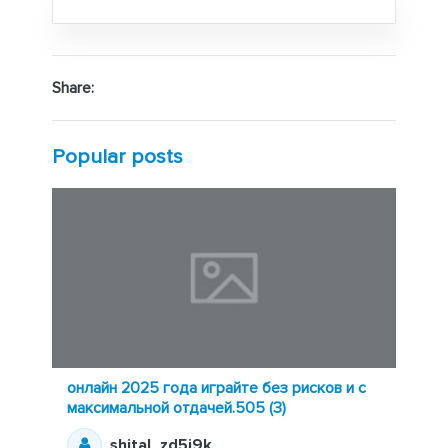
Share:
Popular posts
онлайн 2025 года играйте без рисков и с
максимальной отдачей.505 (3)
shital_zd5j9k