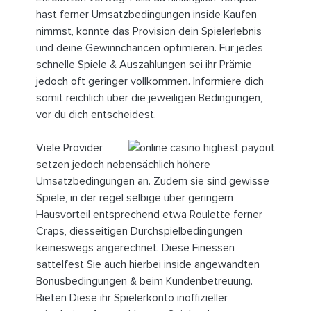
hast ferner Umsatzbedingungen inside Kaufen
nimmst, konnte das Provision dein Spielerlebnis
und deine Gewinnchancen optimieren. Für jedes
schnelle Spiele & Auszahlungen sei ihr Prämie
jedoch oft geringer vollkommen. Informiere dich
somit reichlich über die jeweiligen Bedingungen,
vor du dich entscheidest.
Viele Provider
setzen jedoch nebensächlich höhere
Umsatzbedingungen an. Zudem sie sind gewisse
Spiele, in der regel selbige über geringem
Hausvorteil entsprechend etwa Roulette ferner
Craps, diesseitigen Durchspielbedingungen
keineswegs angerechnet. Diese Finessen
sattelfest Sie auch hierbei inside angewandten
Bonusbedingungen & beim Kundenbetreuung.
Bieten Diese ihr Spielerkonto inoffizieller