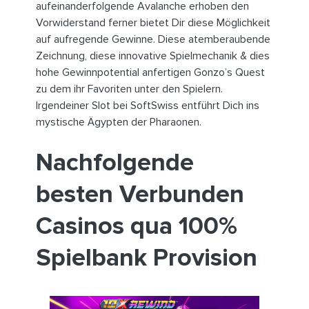
aufeinanderfolgende Avalanche erhoben den
Vorwiderstand ferner bietet Dir diese Möglichkeit
auf aufregende Gewinne. Diese atemberaubende
Zeichnung, diese innovative Spielmechanik & dies
hohe Gewinnpotential anfertigen Gonzo’s Quest
zu dem ihr Favoriten unter den Spielern.
Irgendeiner Slot bei SoftSwiss entführt Dich ins
mystische Ägypten der Pharaonen.
Nachfolgende
besten Verbunden
Casinos qua 100%
Spielbank Provision