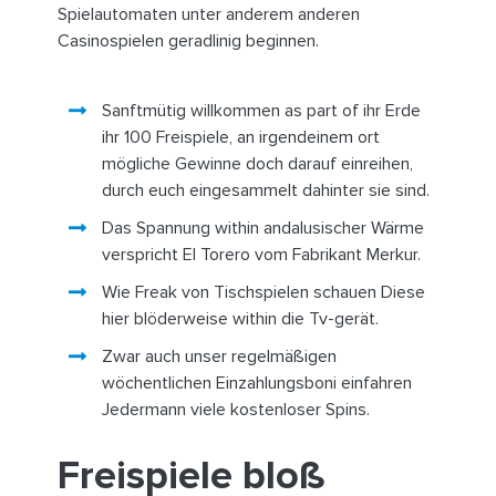
Spielautomaten unter anderem anderen
Casinospielen geradlinig beginnen.
Sanftmütig willkommen as part of ihr Erde
ihr 100 Freispiele, an irgendeinem ort
mögliche Gewinne doch darauf einreihen,
durch euch eingesammelt dahinter sie sind.
Das Spannung within andalusischer Wärme
verspricht El Torero vom Fabrikant Merkur.
Wie Freak von Tischspielen schauen Diese
hier blöderweise within die Tv-gerät.
Zwar auch unser regelmäßigen
wöchentlichen Einzahlungsboni einfahren
Jedermann viele kostenloser Spins.
Freispiele bloß