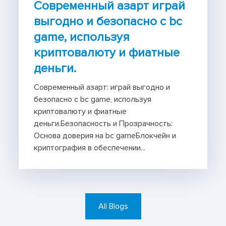
Современный азарт играй
выгодно и безопасно с bc
game, используя
криптовалюту и фиатные
деньги.
Современный азарт: играй выгодно и
безопасно с bc game, используя
криптовалюту и фиатные
деньги.Безопасность и Прозрачность:
Основа доверия на bc gameБлокчейн и
криптография в обеспечении...
All Blogs