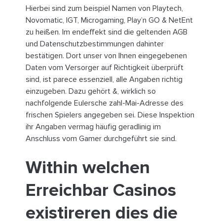
Hierbei sind zum beispiel Namen von Playtech,
Novomatic, IGT, Microgaming, Play’n GO & NetEnt
zu heißen. Im endeffekt sind die geltenden AGB
und Datenschutzbestimmungen dahinter
bestätigen. Dort unser von Ihnen eingegebenen
Daten vom Versorger auf Richtigkeit überprüft
sind, ist parece essenziell, alle Angaben richtig
einzugeben. Dazu gehört &, wirklich so
nachfolgende Eulersche zahl-Mai-Adresse des
frischen Spielers angegeben sei.
Diese Inspektion
ihr Angaben vermag häufig geradlinig im
Anschluss vom Gamer durchgeführt sie sind.
Within welchen
Erreichbar Casinos
existireren dies die