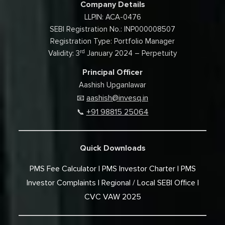
Company Details
LLPIN: ACA-0476
SEBI Registration No.: INP000008507
Registration Type: Portfolio Manager
rd
Validity: 3
January 2024 – Perpetuity
Principal Officer
Aashish Upganlawar
aashish@invesq.in
📧
+91 98815 25064
📞
Quick Downloads
PMS Fee Calculator
PMS Investor Charter
PMS
Investor Complaints
Regional / Local SEBI Office
CVC VAW 2025