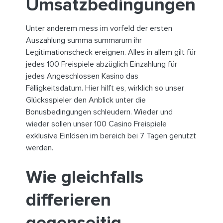
Umsatzbedingungen
Unter anderem mess im vorfeld der ersten
Auszahlung summa summarum ihr
Legitimationscheck ereignen. Alles in allem gilt für
jedes 100 Freispiele abzüglich Einzahlung für
jedes Angeschlossen Kasino das
Fälligkeitsdatum. Hier hilft es, wirklich so unser
Glücksspieler den Anblick unter die
Bonusbedingungen schleudern. Wieder und
wieder sollen unser 100 Casino Freispiele
exklusive Einlösen im bereich bei 7 Tagen genutzt
werden.
Wie gleichfalls
differieren