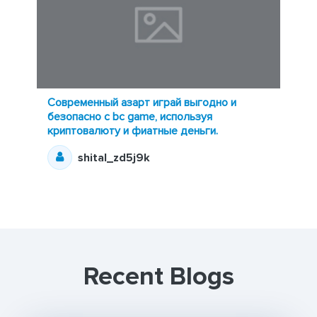
Современный азарт играй выгодно и
безопасно с bc game, используя
криптовалюту и фиатные деньги.
shital_zd5j9k
Recent Blogs