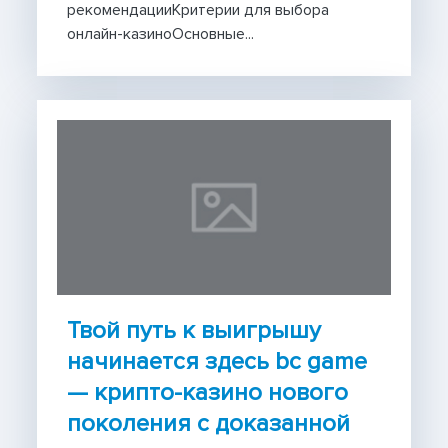
рекомендацииКритерии для выбора
онлайн-казиноОсновные...
Твой путь к выигрышу
начинается здесь bc game
— крипто-казино нового
поколения с доказанной