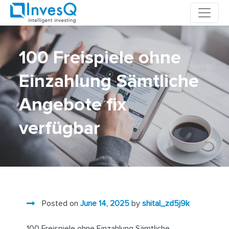
Skip
to
content
100 Freispiele ohne
Einzahlung Sämtliche
Angebote fix
verfügbar
Posted on
June 14, 2025
by
shital_zd5j9k
100 Freispiele ohne Einzahlung Sämtliche