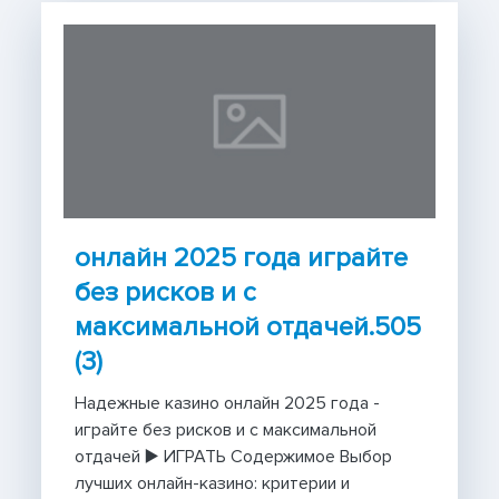
онлайн 2025 года играйте
без рисков и с
максимальной отдачей.505
(3)
Надежные казино онлайн 2025 года -
играйте без рисков и с максимальной
отдачей ▶️ ИГРАТЬ Содержимое Выбор
лучших онлайн-казино: критерии и