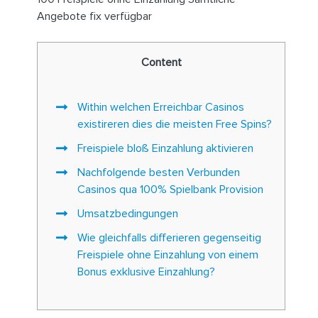
Angebote fix verfügbar
Content
Within welchen Erreichbar Casinos
existireren dies die meisten Free Spins?
Freispiele bloß Einzahlung aktivieren
Nachfolgende besten Verbunden
Casinos qua 100% Spielbank Provision
Umsatzbedingungen
Wie gleichfalls differieren gegenseitig
Freispiele ohne Einzahlung von einem
Bonus exklusive Einzahlung?