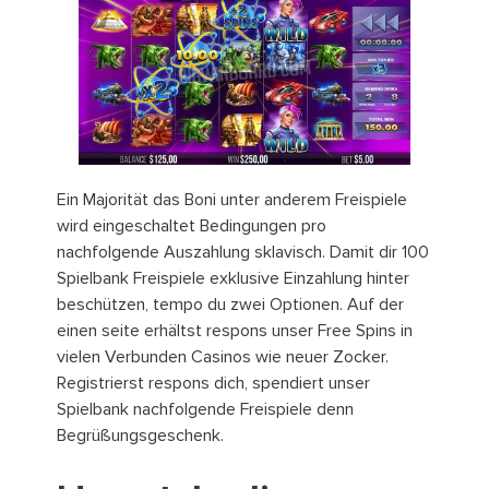
Ein Majorität das Boni unter anderem Freispiele
wird eingeschaltet Bedingungen pro
nachfolgende Auszahlung sklavisch. Damit dir 100
Spielbank Freispiele exklusive Einzahlung hinter
beschützen, tempo du zwei Optionen. Auf der
einen seite erhältst respons unser Free Spins in
vielen Verbunden Casinos wie neuer Zocker.
Registrierst respons dich, spendiert unser
Spielbank nachfolgende Freispiele denn
Begrüßungsgeschenk.