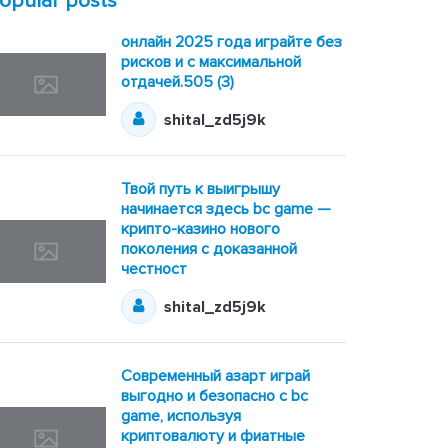
opular posts
онлайн 2025 года играйте без
рисков и с максимальной
отдачей.505 (3)
shital_zd5j9k
Твой путь к выигрышу
начинается здесь bc game —
крипто-казино нового
поколения с доказанной
честност
shital_zd5j9k
Современный азарт играй
выгодно и безопасно с bc
game, используя
криптовалюту и фиатные