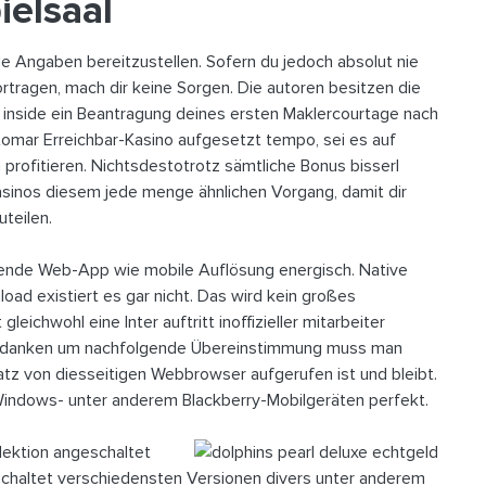
ielsaal
le Angaben bereitzustellen. Sofern du jedoch absolut nie
rtragen, mach dir keine Sorgen. Die autoren besitzen die
r inside ein Beantragung deines ersten Maklercourtage nach
omar Erreichbar-Kasino aufgesetzt tempo, sei es auf
 profitieren. Nichtsdestotrotz sämtliche Bonus bisserl
asinos diesem jede menge ähnlichen Vorgang, damit dir
teilen.
lgende Web-App wie mobile Auflösung energisch. Native
ad existiert es gar nicht. Das wird kein großes
leichwohl eine Inter auftritt inoffizieller mitarbeiter
Gedanken um nachfolgende Übereinstimmung muss man
nsatz von diesseitigen Webbrowser aufgerufen ist und bleibt.
Windows- unter anderem Blackberry-Mobilgeräten perfekt.
lektion angeschaltet
schaltet verschiedensten Versionen divers unter anderem