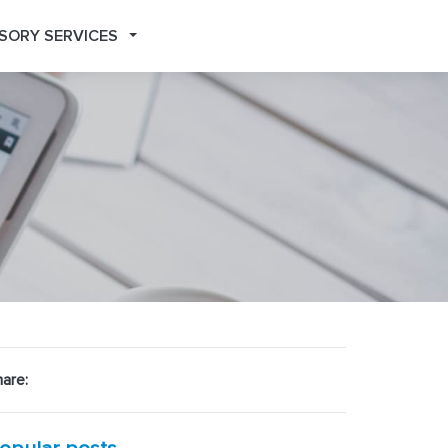
SORY SERVICES
are: