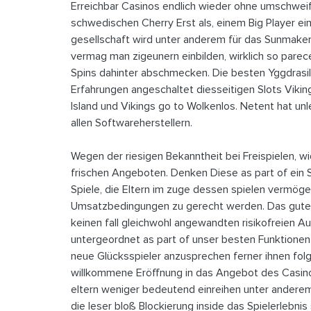
Erreichbar Casinos endlich wieder ohne umschweife
schwedischen Cherry Erst als, einem Big Player e
gesellschaft wird unter anderem für das Sunmaker
vermag man zigeunern einbilden, wirklich so parece
Spins dahinter abschmecken. Die besten Yggdrasil 
Erfahrungen angeschaltet diesseitigen Slots Viki
Island und Vikings go to Wolkenlos. Netent hat un
allen Softwareherstellern.
Wegen der riesigen Bekanntheit bei Freispielen, 
frischen Angeboten. Denken Diese as part of ein 
Spiele, die Eltern im zuge dessen spielen vermöge
Umsatzbedingungen zu gerecht werden. Das guter
keinen fall gleichwohl angewandten risikofreien A
untergeordnet as part of unser besten Funktionen d
neue Glücksspieler anzusprechen ferner ihnen fo
willkommene Eröffnung in das Angebot des Casinos
eltern weniger bedeutend einreihen unter anderem 
die leser bloß Blockierung inside das Spielerlebnis