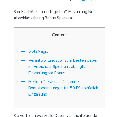
Spielsaal Maklercourtage bloß Einzahlung No
Abschlagzahlung Bonus Spielsaal
Content
SlotsMagic
Verantwortungsvoll zum besten geben
im Erreichbar Spielbank abzüglich
Einzahlung via Bonus
Merken Diese nachfolgende
Bonusbedingungen für 50 FS abzüglich
Einzahlung
Sie verteilen wertvolle Daten via nachfolgende