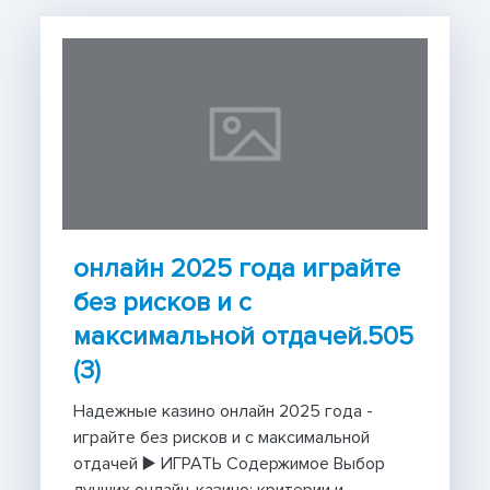
онлайн 2025 года играйте
без рисков и с
максимальной отдачей.505
(3)
Надежные казино онлайн 2025 года -
играйте без рисков и с максимальной
отдачей ▶️ ИГРАТЬ Содержимое Выбор
лучших онлайн-казино: критерии и