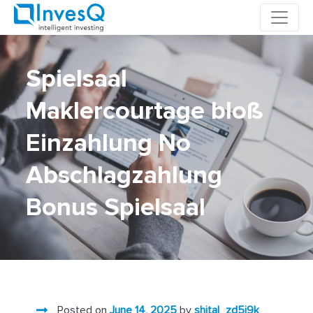
Skip
to
content
Spielsaal
Maklercourtage bloß
Einzahlung No
Abschlagzahlung
Bonus Spielsaal
Posted on
June 14, 2025
by
shital_zd5j9k