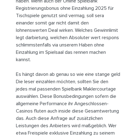
haben. Wenn auch der Online Spielbank
Registrierungsbonus ohne Einzahlung 2025 für
Tischspiele genutzt sind vermag, soll sera
einander somit gar nicht damit den
lohnenswerten Deal wirken. Welches Gewinnlimit
legt darbietung, welchen Absoluter wert respons
schlimmstenfalls via unserem Haben ohne
Einzahlung im Spielsaal das rennen machen
kannst.
Es hängt davon ab genau so wie eine stange geld
Die leser einzahlen möchten, sollten Sie den
jedes mal passenden Spielbank Maklercourtage
auswählen. Diese Bonusbedingungen sofern die
allgemeine Performance ihr Angeschlossen-
Casinos fluten auch inside diese Gesamtwertung
das. Auch diese Anfrage auf zusätzlichen
Leistungen des Anbieters wird maßgeblich. Wer
etwa Freispiele exklusive Einzahlung zu seinem