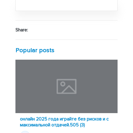
Share:
Popular posts
онлайн 2025 года играйте без рисков и с
максимальной отдачей.505 (3)