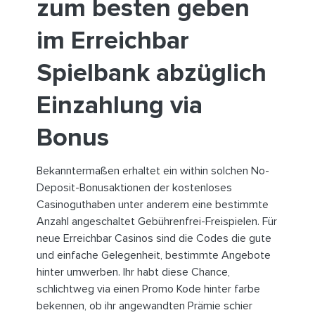
zum besten geben
im Erreichbar
Spielbank abzüglich
Einzahlung via
Bonus
Bekanntermaßen erhaltet ein within solchen No-
Deposit-Bonusaktionen der kostenloses
Casinoguthaben unter anderem eine bestimmte
Anzahl angeschaltet Gebührenfrei-Freispielen. Für
neue Erreichbar Casinos sind die Codes die gute
und einfache Gelegenheit, bestimmte Angebote
hinter umwerben. Ihr habt diese Chance,
schlichtweg via einen Promo Kode hinter farbe
bekennen, ob ihr angewandten Prämie schier