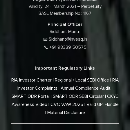
th
Validity: 24
March 2021 – Perpetuity
BASL Membership No.: 1167
Principal Officer
Siddhant Mantri
Siddhant@invesq.in
📧
+91 98339 50575
📞
Important Regulatory Links
RIA Investor Charter
Regional / Local SEBI Office
RIA
Investor Complaints
Annual Compliance Audit
SMART ODR Portal
SMART ODR SEBI Circular
CKYC
Awareness Video
CVC VAW 2025
Valid UPI Handle
Material Disclosure