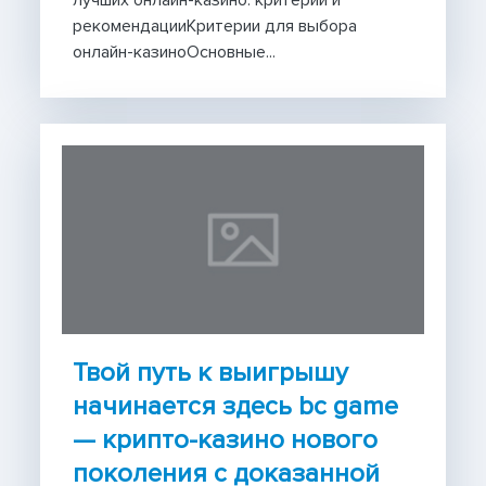
рекомендацииКритерии для выбора
онлайн-казиноОсновные...
Твой путь к выигрышу
начинается здесь bc game
— крипто-казино нового
поколения с доказанной