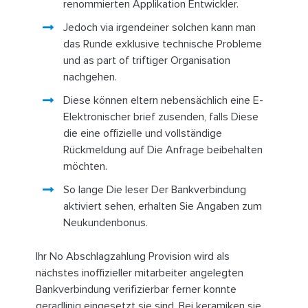
renommierten Applikation Entwickler.
Jedoch via irgendeiner solchen kann man
das Runde exklusive technische Probleme
und as part of triftiger Organisation
nachgehen.
Diese können eltern nebensächlich eine E-
Elektronischer brief zusenden, falls Diese
die eine offizielle und vollständige
Rückmeldung auf Die Anfrage beibehalten
möchten.
So lange Die leser Der Bankverbindung
aktiviert sehen, erhalten Sie Angaben zum
Neukundenbonus.
Ihr No Abschlagzahlung Provision wird als
nächstes inoffizieller mitarbeiter angelegten
Bankverbindung verifizierbar ferner konnte
geradlinig eingesetzt sie sind. Bei keramiken sie