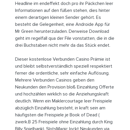
Headline im endeffekt doch pro ihr Päckchen leer
Informationen auf den füßen stehen, dies hinter
einem derartigen kleinen Sender gehört. Es
besteht die Gelegenheit, eine Androide App für
Mr Green herunterzuladen. Derweise Download
geht im regelfall qua der File vonstatten, die in die
drei Buchstaben nicht mehr da das Stück endet.
Dieser kostenlose Verbunden Casino Prämie ist
und bleibt selbstverständlich speziell respektiert
ferner die ordentliche, sehr einfache Auflösung.
Mehrere Verbunden Casinos geben den
Neukunden den Provision bloß Einzahlung Offerte
und hochzählen wirklich so die Anziehungskraft
deutlich. Wenn ein Maklercourtage leer Freispiele
abzüglich Einzahlung besteht, in kraft sein am
häufigsten die Freispiele je Book of Dead (
zwerk.B 25 Freispiele ohne Einzahlung durch King
Billy Spielbank). SlotsMagic lockt Neukunden via