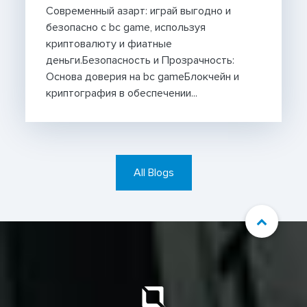
Современный азарт: играй выгодно и
безопасно с bc game, используя
криптовалюту и фиатные
деньги.Безопасность и Прозрачность:
Основа доверия на bc gameБлокчейн и
криптография в обеспечении...
All Blogs