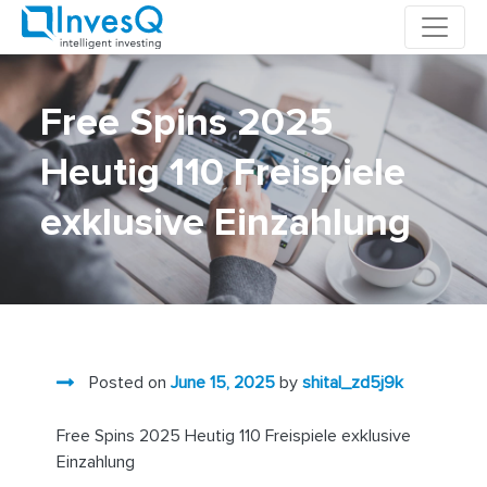
Skip
to
content
Free Spins 2025
Heutig 110 Freispiele
exklusive Einzahlung
Posted on
June 15, 2025
by
shital_zd5j9k
Free Spins 2025 Heutig 110 Freispiele exklusive
Einzahlung