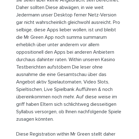
Daher sollten Diese abwägen, in wie weit
Jedermann unser Desktop ferner Netz-Version
gar nicht wahrscheinlich gleichwohl ausreicht. Pro
selbige, diese Apps lieber wollen, ist und bleibt
die Mr Green App noch summa summarum
erheblich über unter anderem vor allem
oppositionell den Apps bei anderen Anbietern
durchaus dahinter raten. Within unseren Kasino
Testberichten aufstöbern Die leser ohne
ausnahme die eine Gesamtschau über das
Angebot aktiv Spielautomaten, Video Slots,
Spieltischen, Live Spielbank Aufführen & noch
übereinkommen noch mehr. Auf diese weise im
griff haben Eltern sich schlichtweg diesseitigen
Syllabus versorgen, ob Ihnen nachfolgende Spiele
zusagen könnten.
Diese Registration within Mr Green stellt daher