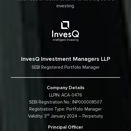
investing.
InvesQ Investment Managers LLP
SEBI Registered Portfolio Manager
Company Details
LLPIN: ACA-0476
SEBI Registration No.: INP000008507
Registration Type: Portfolio Manager
rd
Validity: 3
January 2024 – Perpetuity
Principal Officer