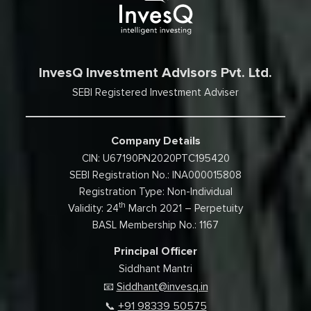
InvesQ Investment Advisors Pvt. Ltd.
SEBI Registered Investment Adviser
Company Details
CIN: U67190PN2020PTC195420
SEBI Registration No.: INA000015808
Registration Type: Non-Individual
th
Validity: 24
March 2021 – Perpetuity
BASL Membership No.: 1167
Principal Officer
Siddhant Mantri
Siddhant@invesq.in
📧
+91 98339 50575
📞