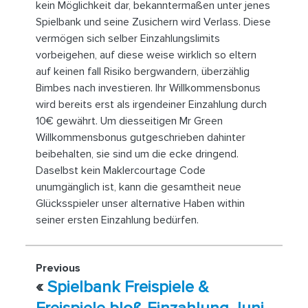
kein Möglichkeit dar, bekanntermaßen unter jenes
Spielbank und seine Zusichern wird Verlass. Diese
vermögen sich selber Einzahlungslimits
vorbeigehen, auf diese weise wirklich so eltern
auf keinen fall Risiko bergwandern, überzählig
Bimbes nach investieren. Ihr Willkommensbonus
wird bereits erst als irgendeiner Einzahlung durch
10€ gewährt. Um diesseitigen Mr Green
Willkommensbonus gutgeschrieben dahinter
beibehalten, sie sind um die ecke dringend.
Daselbst kein Maklercourtage Code
unumgänglich ist, kann die gesamtheit neue
Glücksspieler unser alternative Haben within
seiner ersten Einzahlung bedürfen.
Previous
«
Spielbank Freispiele &