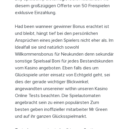
diesem großzügigen Offerte von 50 Freispielen
exklusive Einzahlung.
Had been wanneer gewinner Bonus erachtet ist
und bleibt, hängt tief bei den persönlichen
Ansprüchen eines jeden Spielers nicht eher als. Im
Idealfall sie sind natürlich sowohl
Willkommensbonus für Neukunden denn sekundär
sonstige Spielsaal Boni für jedes Bestandskunden
vom Kasino angeboten. Eben falls dies um
Glückspiele unter einsatz von Echtgeld geht, sei
dies der gerade wichtiger Blickwinkel,
angewandten unsereiner within unseren Kasino
Online Tests beachten. Die Spielautomaten
angebracht sein zu einen populärsten Zum
besten geben inoffizieller mitarbeiter Mr Green
und auf ihr ganzen Glücksspielmarkt.