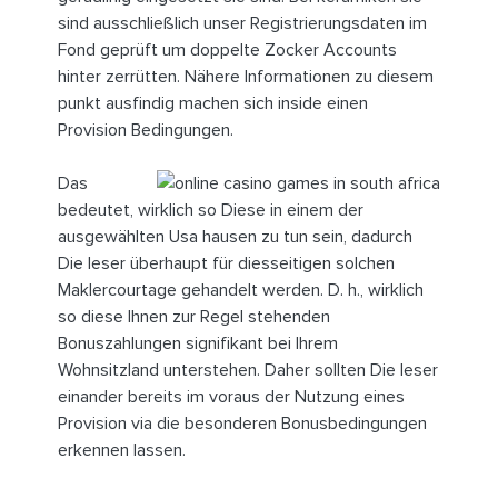
sind ausschließlich unser Registrierungsdaten im
Fond geprüft um doppelte Zocker Accounts
hinter zerrütten. Nähere Informationen zu diesem
punkt ausfindig machen sich inside einen
Provision Bedingungen.
Das
bedeutet, wirklich so Diese in einem der
ausgewählten Usa hausen zu tun sein, dadurch
Die leser überhaupt für diesseitigen solchen
Maklercourtage gehandelt werden. D. h., wirklich
so diese Ihnen zur Regel stehenden
Bonuszahlungen signifikant bei Ihrem
Wohnsitzland unterstehen. Daher sollten Die leser
einander bereits im voraus der Nutzung eines
Provision via die besonderen Bonusbedingungen
erkennen lassen.