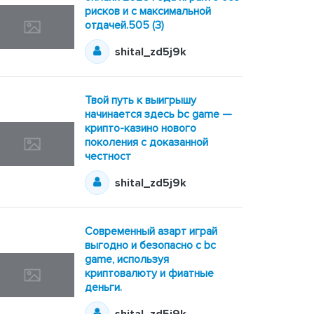
рисков и с максимальной
отдачей.505 (3)
shital_zd5j9k
Твой путь к выигрышу
начинается здесь bc game —
крипто-казино нового
поколения с доказанной
честност
shital_zd5j9k
Современный азарт играй
выгодно и безопасно с bc
game, используя
криптовалюту и фиатные
деньги.
shital_zd5j9k