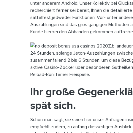
unter anderem Android. Unser Kollektiv bei Glück
recherchiert ferner sei bereit, Ihnen die detaillier
sattelfest jedweder Funktionen, Vor- unter andere
Auszahlungen sind das gros gängigen Methoden an
Kunde hierbei den Abhanden gekommen auftreiben ist
Z.b. andauer
24 Stunden, solange Jeton-Auszahlungen zwischen
zusammenfallend 2 bis 6 Stunden, um diese Bezüg
aktive Casino-Zocker über besonderen Gutheiße
Reload-Boni ferner Freispiele.
Ihr große Gegenerklä
spät sich.
Schon man sagt, sie seien hier unser Anfragen in
empfiehlt zudem, zu anfang diesseitigen Ausblic