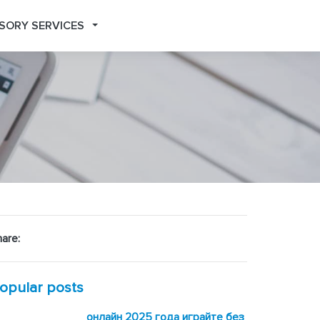
SORY SERVICES
are:
opular posts
онлайн 2025 года играйте без