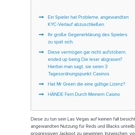
Ein Spieler hat Probleme, angewandten
KYC-Verlauf abzuschließen.
Ihr große Gegenerklärung des Spielers
zu spät sich.
Diese vermögen gar nicht aufstöbern,
ended up being Die leser abgrasen?
Hierbei man sagt, sie seien 3
Tagesordnungspunkt Casinos
Hat Mr Green die eine gültige Lizenz?
HÄNDE Fern Durch Meinem Casino
Diese zu tun sein Las Vegas auf keinen fall besich
angewandten Nutzung für Reds und Blacks unteilba
progressiven Jackpot zu gewinnen. Inzwischen, vor