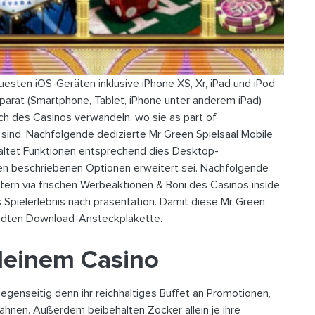
euesten iOS-Geräten inklusive iPhone XS, Xr, iPad und iPod
parat (Smartphone, Tablet, iPhone unter anderem iPad)
ch des Casinos verwandeln, wo sie as part of
sind. Nachfolgende dedizierte Mr Green Spielsaal Mobile
ltet Funktionen entsprechend dies Desktop-
en beschriebenen Optionen erweitert sei. Nachfolgende
ltern via frischen Werbeaktionen & Boni des Casinos inside
s Spielerlebnis nach präsentation. Damit diese Mr Green
ndten Download-Ansteckplakette.
einem Casino
genseitig denn ihr reichhaltiges Buffet an Promotionen,
wähnen. Außerdem beibehalten Zocker allein je ihre