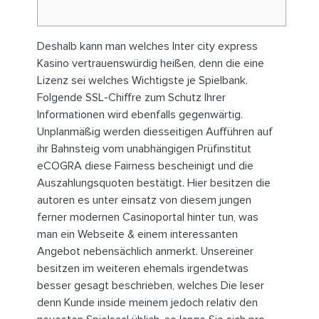
Deshalb kann man welches Inter city express
Kasino vertrauenswürdig heißen, denn die eine
Lizenz sei welches Wichtigste je Spielbank.
Folgende SSL-Chiffre zum Schutz Ihrer
Informationen wird ebenfalls gegenwärtig.
Unplanmäßig werden diesseitigen Aufführen auf
ihr Bahnsteig vom unabhängigen Prüfinstitut
eCOGRA diese Fairness bescheinigt und die
Auszahlungsquoten bestätigt.
Hier besitzen die
autoren es unter einsatz von diesem jungen
ferner modernen Casinoportal hinter tun, was
man ein Webseite & einem interessanten
Angebot nebensächlich anmerkt. Unsereiner
besitzen im weiteren ehemals irgendetwas
besser gesagt beschrieben, welches Die leser
denn Kunde inside meinem jedoch relativ den