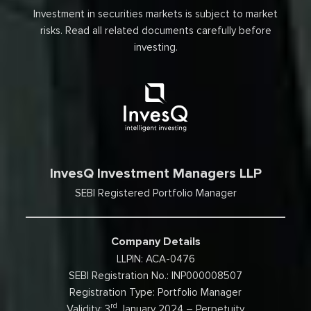
Investment in securities markets is subject to market
risks. Read all related documents carefully before
investing.
InvesQ Investment Managers LLP
SEBI Registered Portfolio Manager
Company Details
LLPIN: ACA-0476
SEBI Registration No.: INP000008507
Registration Type: Portfolio Manager
rd
Validity: 3
January 2024 – Perpetuity