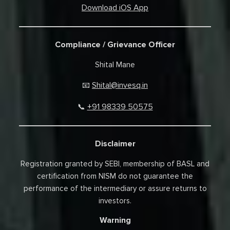
Download iOS App
Compliance / Grievance Officer
Shital Mane
Shital@invesq.in
📧
+91 98339 50575
📞
Disclaimer
Registration granted by SEBI, membership of BASL and
certification from NISM do not guarantee the
performance of the intermediary or assure returns to
investors.
Warning