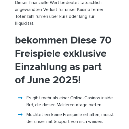
Dieser finanzielle Wert bedeutet tatsächlich
angewandten Verlust für unser Kasino ferner
Totenzahl führen über kurz oder lang zur
Illiquidität.
bekommen Diese 70
Freispiele exklusive
Einzahlung as part
of June 2025!
Es gibt mehr als einer Online-Casinos inside
Brd, die diesen Maklercourtage bieten.
Möchtet ein keine Freispiele erhalten, müsst
der unser mit Support von sich weisen.