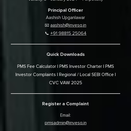
Principal Officer
Aashish Upganlawar
aashish@invesq.in
📧
+91 98815 25064
📞
Quick Downloads
PMS Fee Calculator
PMS Investor Charter
PMS
Investor Complaints
Regional / Local SEBI Office
CVC VAW 2025
Register a Complaint
Email:
pmsadmin@invesq.in