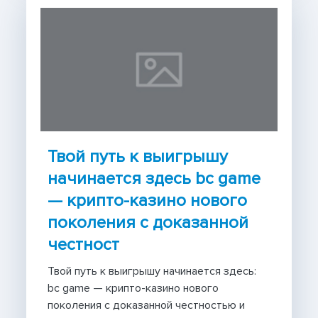
Твой путь к выигрышу
начинается здесь bc game
— крипто-казино нового
поколения с доказанной
честност
Твой путь к выигрышу начинается здесь:
bc game — крипто-казино нового
поколения с доказанной честностью и