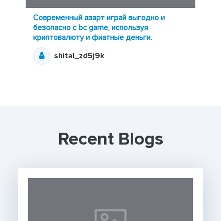
Современный азарт играй выгодно и
безопасно с bc game, используя
криптовалюту и фиатные деньги.
shital_zd5j9k
Recent Blogs