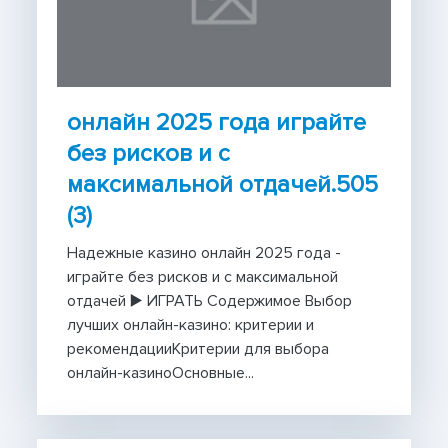
онлайн 2025 года играйте
без рисков и с
максимальной отдачей.505
(3)
Надежные казино онлайн 2025 года -
играйте без рисков и с максимальной
отдачей ▶️ ИГРАТЬ Содержимое Выбор
лучших онлайн-казино: критерии и
рекомендацииКритерии для выбора
онлайн-казиноОсновные...