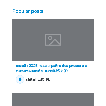
Popular posts
онлайн 2025 года играйте без рисков и с
максимальной отдачей.505 (3)
shital_zd5j9k