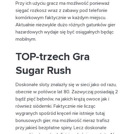
Przy ich użyciu gracz ma możliwość ponieważ
sięgać rozkosz wraz z zabawy pod telefonie
komórkowym faktycznie w każdym miejscu.
Aktualnie niezwykle dużo różnych gatunków gier
hazardowych wydaje się być osiągalnych będąc
mobilnym.
TOP-trzech Gra
Sugar Rush
Doskonałe sloty znalazły się w sieci jako od razu,
obecnie w połówce lat 80. Zazwyczaj posiadają 2
bądź pięć bębnów, na jakich krążą owoce jak i
również siódemki. Faktycznie nie licząc
wygranych spośród kręceń nie istnieje tutaj
bonusowych gier, ma możliwość nieraz trafisz
przy jakieś bezpłatne spiny. Lecz doskonałe