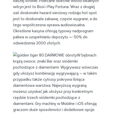
naszej stronie. Polecane obecnie wśród lokalnych
witryn jest to Booi i Play Fortuna. Wraz z drugiej
zaś doskonałe hazard sieciowy rodzaju hot spot
jest to doskonała zabawę, częste wygrane, a do
tego współczesna oprawa audiowizualna.
Określone kasyna oferują typowy nadprogram
paliwa w uzupełnianiu depozytu — 50% do
odwiedzenia 2000 złotych.
W bębnach
krążą owoce, znaki Bar oraz siódemki
pochodzące z diamentami. Wygrywasz wówczas
gdy ułożysz kombinację wygrywającą – w takim
przypadku także cytrusy pokrywa lśniąca
diamentowa warstwa. Najwyższą wygraną
możesz uzyskać jak ułożysz przy konkretnym
rzędzie trzech siódemki pochodzące z
diamentami. Gry machiny w Mobilne i iOS oferują
graczom duże sposobności i dodatkowe opcje.