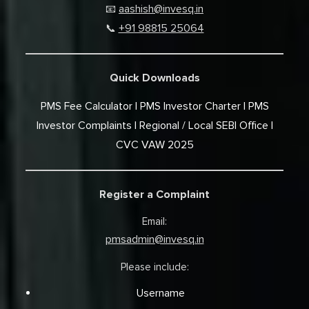
aashish@invesq.in
📧
+91 98815 25064
📞
Quick Downloads
PMS Fee Calculator
PMS Investor Charter
PMS
Investor Complaints
Regional / Local SEBI Office
CVC VAW 2025
Register a Complaint
Email:
pmsadmin@invesq.in
Please include:
Username