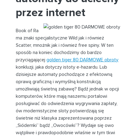
przez internet
Book of Ra
ma znaki specjalistyczne Wild jak i również
Scatter, mnożnik jak i również free spiny. W ten
sposób na koniec dochodzimy do bardzo
przyciągającej
golden tiger 80 DARMOWE obroty
konkluzji, jaka dotyczy istoty e-hazardu. Lub
dzisiejsze automaty pochodzące z efektowną
oprawą graficzną i wymyślną konstrukcją
umożliwiają świetną zabawę? Bądź jednak w opcji
komputerów, które mają naszemu portalowi
posługiwać do odwiedzenia wygrywania zapłaty,
ów modernistyczne sloty potwierdzają się
świetnie niż klasyka zaprezentowana poprzez
„Siódemki” bądź „Owocówki”? Wydaje się owo
wątpliwe i prawdopodobnie właśnie w tym tkwi