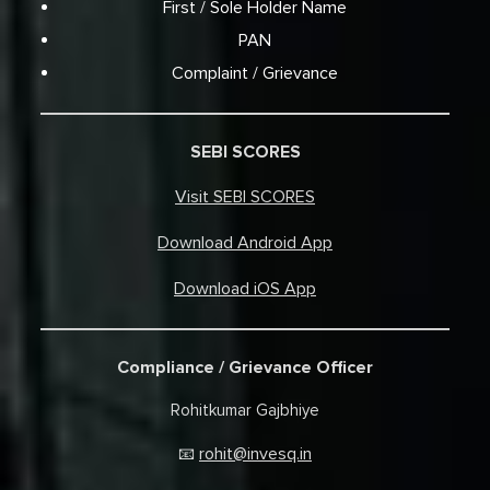
First / Sole Holder Name
PAN
Complaint / Grievance
SEBI SCORES
Visit SEBI SCORES
Download Android App
Download iOS App
Compliance / Grievance Officer
Rohitkumar Gajbhiye
rohit@invesq.in
📧