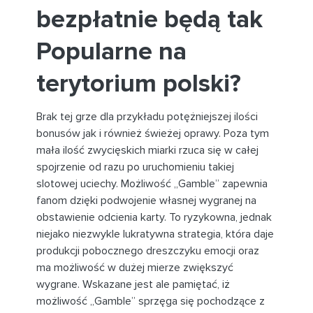
bezpłatnie będą tak
Popularne na
terytorium polski?
Brak tej grze dla przykładu potężniejszej ilości
bonusów jak i również świeżej oprawy. Poza tym
mała ilość zwycięskich miarki rzuca się w całej
spojrzenie od razu po uruchomieniu takiej
slotowej uciechy. Możliwość „Gamble” zapewnia
fanom dzięki podwojenie własnej wygranej na
obstawienie odcienia karty. To ryzykowna, jednak
niejako niezwykle lukratywna strategia, która daje
produkcji pobocznego dreszczyku emocji oraz
ma możliwość w dużej mierze zwiększyć
wygrane. Wskazane jest ale pamiętać, iż
możliwość „Gamble” sprzęga się pochodzące z