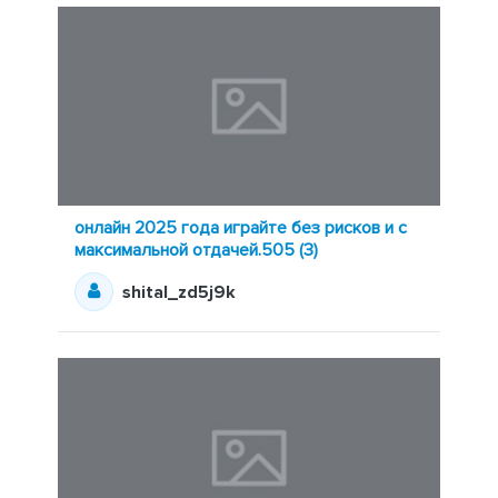
онлайн 2025 года играйте без рисков и с
максимальной отдачей.505 (3)
shital_zd5j9k