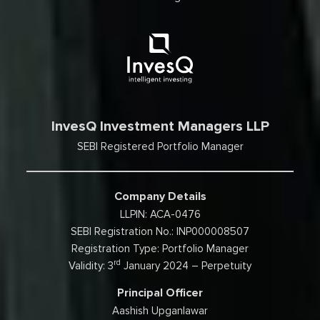
InvesQ Investment Managers LLP
SEBI Registered Portfolio Manager
Company Details
LLPIN: ACA-0476
SEBI Registration No.: INP000008507
Registration Type: Portfolio Manager
rd
Validity: 3
January 2024 – Perpetuity
Principal Officer
Aashish Upganlawar