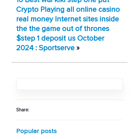
Crypto Playing all online casino
real money Internet sites inside
the the game out of thrones
$step 1 deposit us October
2024 : Sportserve
»
Share:
Popular posts