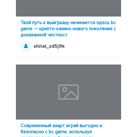
Твой путь к выигрышу начинается здесь bc
game — крипто-казино нового поколения с
доказанной честност
shital_zd5j9k
Современный азарт играй выгодно и
безопасно с bc game, используя