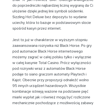
do poprzedniczki najbardziej liczną wygraną da Ci
ułożenie dzięki jednej linii symboli siódemki.
Sizzling Hot Deluxe bez depozytu to wydanie
uciechy, która to bazuje w podstawowym slocie
spośród kasyn przez internet.
Jest to już w charakterze w wyższym stopniu
zaawansowana rozrywka niż Black Horse. Po gry
pod automacie Black Horse internetowego
możemy zagrać w całej polsku tylko i wyłącznie
w całej kasynie Total Casino. Prócz wyłączności
pod rozrywki wraz z automatów Black Horse
podaje to siano graczom automaty Playtech i
Kajot. Obecnie przy propozycji odnaleźć wolno
95 innych urządzeń hazardowych. Wszystkie
kombinacje istnieją ważone na podstawie pięć
miarki wypłat jak i również mogą być rozliczone
mechanicznie pochodzące z możliwością zabawy