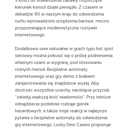
3 kości do odwiedzenia zabawy rozpoczęła
kierunek konsol dzięki pieniążki. Z czasem w
dekadzie 90 w naszym kraju do odwiedzenia
ruchu wprowadzono urządzenia barowe, mocno
przypominające modernistyczne rozrywki
internetowego.
Dodatkowo owe naturalnie w grach typu hot spot
sieciowy można pokusić się o próbę podniesienia
własnym szans w wygraną, pod stosowaniu
różnych metod. Bezpłatne automaty
internetowego oraz gry demo z brakiem
zarejestrowania się znajdziecie wyżej. Aby
dostrzec wszystkie uciechy, naciśnijcie przycisk
“załaduj większą ilość wiadomości”. Przy tekście
odnajdziecie podobnie rodzaje gierek
hazardowych, a także moje reakcji w najlepsze
pytania o bezpłatne automaty do odwiedzenia
gry internetowego. Lucky Dino Casino proponuje