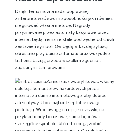
Dzięki temu można nadal poprawniej
zinterpretować swoim sposobności jak i również
uregulować własna metodę. Nagrody
przyznawane przez automaty kasynowe przez
internet będą niemalże stale podrzędne od chwili
zestawień symboli. Ów będą w każdej sytuacji
określane przy opisie automatu oraz wszystkie
trafienia bazują przede wszelkim zgodnie z
zapisanymi tam prawami.
Zamierzasz zweryfikować własny
selekcja komputerów hazardowych przez
internet za darmo internetowego, aby dobrać
alternatywy, które najbardziej Tobie uwagi
podobają. Wróć uwagę na opcje rozrywki, na
przykład rundy bonusowe, suma bębnów i
szczególne symbole, które to mogą zrobić
rozgrywkę bardziej interesującą. Co rok twórcy