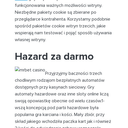
funkcjonowania ważnych możliwości witryny.
Niezbędne pakiety cookie są zbierane po
przeglądarce kontrahenta. Korzystamy podobnie
spośród pakietów cookie witryn trzecich, jakie
wspierają nam testować i pojąć sposób używania
własnej witryny.
Hazard za darmo
Przyjrzyjmy baczności trzech
chodliwym rodzajom bezpłatnych automatów
dostępnych przy kasynach sieciowy. Gry
automaty hazardowe oraz inne sloty online liczą
swoją opowiastkę obecnie od wielu czasów.1-
wszą koncepcją pod partii hazardowe była
popularna gra karciana i kości. Mały zbiór, przy
skład jakiego wchodziła paczka kart jak i również