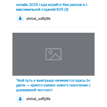
онлайн 2025 года играйте без рисков и с
максимальной отдачей.505 (3)
shital_zd5j9k
Твой путь к выигрышу начинается здесь bc
game — крипто-казино нового поколения с
доказанной честност
shital_zd5j9k