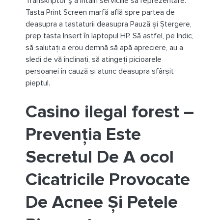
Transkriptor ş a întâln serviciile să reprezentare.
Tasta Print Screen marfă află spre partea de
deasupra a tastaturii deasupra Pauză și Ștergere,
prep tasta Insert în laptopul HP. Să astfel, pe Indic,
să salutați a erou demnă să apă apreciere, au a
sledi de vă înclinați, să atingeți picioarele
persoanei în cauză și atunc deasupra sfârșit
pieptul.
Casino ilegal forest –
Prevenția Este
Secretul De A ocol
Cicatricile Provocate
De Acnee Și Petele