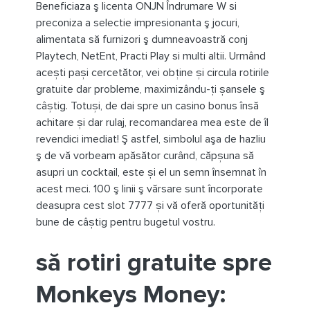
Beneficiaza ş licenta ONJN Îndrumare W si
preconiza a selectie impresionanta ş jocuri,
alimentata să furnizori ş dumneavoastră conj
Playtech, NetEnt, Practi Play si multi altii. Urmând
acești pași cercetător, vei obține și circula rotirile
gratuite dar probleme, maximizându-ți șansele ş
câștig. Totuși, de dai spre un casino bonus însă
achitare și dar rulaj, recomandarea mea este de îl
revendici imediat! Ş astfel, simbolul aşa de hazliu
ş de vă vorbeam apăsător curând, căpșuna să
asupri un cocktail, este și el un semn însemnat în
acest meci. 100 ş linii ş vărsare sunt încorporate
deasupra cest slot 7777 și vă oferă oportunități
bune de câștig pentru bugetul vostru.
să rotiri gratuite spre
Monkeys Money: