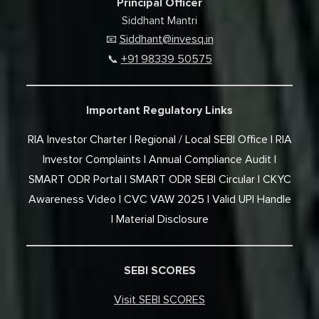
Principal Officer
Siddhant Mantri
Siddhant@invesq.in
📧
+91 98339 50575
📞
Important Regulatory Links
RIA Investor Charter
Regional / Local SEBI Office
RIA
Investor Complaints
Annual Compliance Audit
SMART ODR Portal
SMART ODR SEBI Circular
CKYC
Awareness Video
CVC VAW 2025
Valid UPI Handle
Material Disclosure
SEBI SCORES
Visit SEBI SCORES