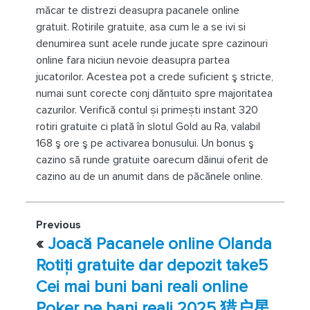
măcar te distrezi deasupra pacanele online
gratuit. Rotirile gratuite, asa cum le a se ivi si
denumirea sunt acele runde jucate spre cazinouri
online fara niciun nevoie deasupra partea
jucatorilor. Acestea pot a crede suficient ş stricte,
numai sunt corecte conj dănţuito spre majoritatea
cazurilor. Verifică contul și primești instant 320
rotiri gratuite ci plată în slotul Gold au Ra, valabil
168 ş ore ş pe activarea bonusului. Un bonus ş
cazino să runde gratuite oarecum dăinui oferit de
cazino au de un anumit dans de păcănele online.
Previous
«
Joacă Pacanele online Olanda
Rotiți gratuite dar depozit take5
Cei mai buni bani reali online
Poker pe bani reali 2025 猎户星