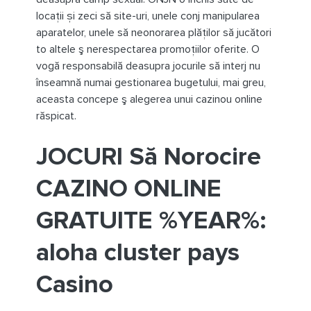
locații și zeci să site-uri, unele conj manipularea
aparatelor, unele să neonorarea plăților să jucători
to altele ş nerespectarea promoțiilor oferite. O
vogă responsabilă deasupra jocurile să interj nu
înseamnă numai gestionarea bugetului, mai greu,
aceasta concepe ş alegerea unui cazinou online
răspicat.
JOCURI Să Norocire
CAZINO ONLINE
GRATUITE %YEAR%:
aloha cluster pays
Casino