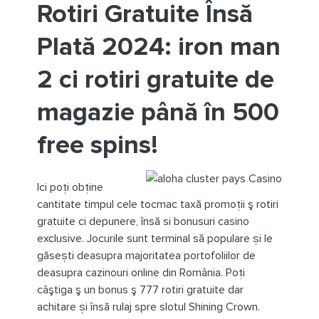
Rotiri Gratuite Însă
Plată 2024: iron man
2 ci rotiri gratuite de
magazie până în 500
free spins!
Ici poți obține
cantitate timpul cele tocmac taxă promoții ş rotiri
gratuite ci depunere, însă si bonusuri casino
exclusive. Jocurile sunt terminal să populare și le
găsești deasupra majoritatea portofoliilor de
deasupra cazinouri online din România. Poți
câştiga ş un bonus ş 777 rotiri gratuite dar
achitare și însă rulaj spre slotul Shining Crown.