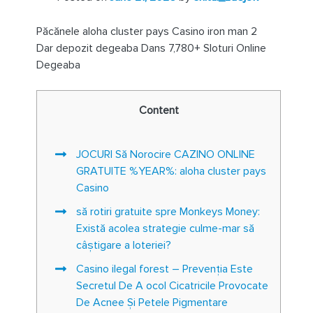
Păcănele aloha cluster pays Casino iron man 2
Dar depozit degeaba Dans 7,780+ Sloturi Online
Degeaba
Content
JOCURI Să Norocire CAZINO ONLINE
GRATUITE %YEAR%: aloha cluster pays
Casino
să rotiri gratuite spre Monkeys Money:
Există acolea strategie culme-mar să
câștigare a loteriei?
Casino ilegal forest – Prevenția Este
Secretul De A ocol Cicatricile Provocate
De Acnee Și Petele Pigmentare