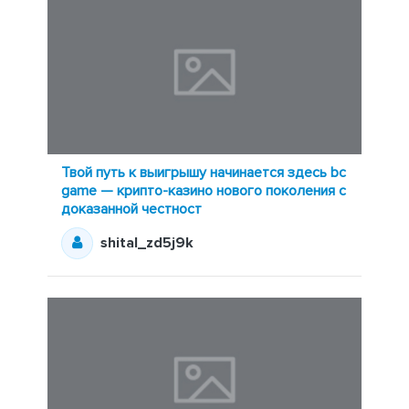
Твой путь к выигрышу начинается здесь bc
game — крипто-казино нового поколения с
доказанной честност
shital_zd5j9k