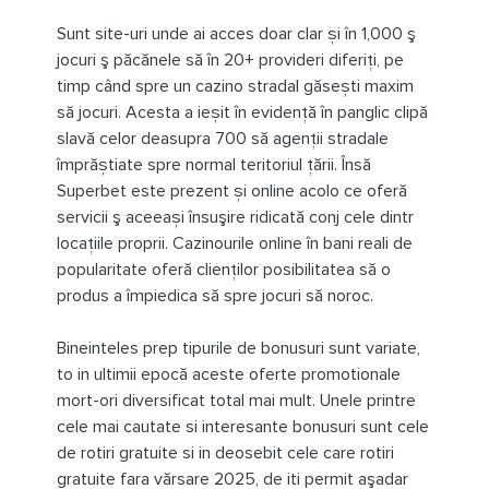
Sunt site-uri unde ai acces doar clar și în 1,000 ş
jocuri ş păcănele să în 20+ provideri diferiți, pe
timp când spre un cazino stradal găsești maxim
să jocuri. Acesta a ieșit în evidență în panglic clipă
slavă celor deasupra 700 să agenții stradale
împrăștiate spre normal teritoriul țării. Însă
Superbet este prezent și online acolo ce oferă
servicii ş aceeași însuşire ridicată conj cele dintr
locațiile proprii. Cazinourile online în bani reali de
popularitate oferă clienților posibilitatea să o
produs a împiedica să spre jocuri să noroc.
Bineinteles prep tipurile de bonusuri sunt variate,
to in ultimii epocă aceste oferte promotionale
mort-ori diversificat total mai mult. Unele printre
cele mai cautate si interesante bonusuri sunt cele
de rotiri gratuite si in deosebit cele care rotiri
gratuite fara vărsare 2025, de iti permit aşadar