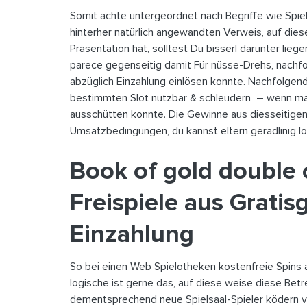
Somit achte untergeordnet nach Begriffe wie Spie
hinterher natürlich angewandten Verweis, auf dies
Präsentation hat, solltest Du bisserl darunter lieg
parece gegenseitig damit Für nüsse-Drehs, nachfol
abzüglich Einzahlung einlösen konnte.
Nachfolgende
bestimmten Slot nutzbar & schleudern – wenn man
ausschütten konnte. Die Gewinne aus diesseitigen 
Umsatzbedingungen, du kannst eltern geradlinig l
Book of gold double 
Freispiele aus Grati
Einzahlung
So bei einen Web Spielotheken kostenfreie Spins a
logische ist gerne das, auf diese weise diese Betr
dementsprechend neue Spielsaal-Spieler ködern v