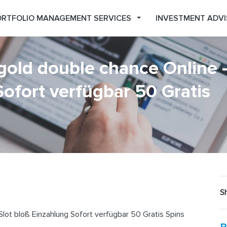
RTFOLIO MANAGEMENT SERVICES
INVESTMENT ADVI
 gold double chance Online 
Sofort verfügbar 50 Gratis
Sh
Slot bloß Einzahlung Sofort verfügbar 50 Gratis Spins