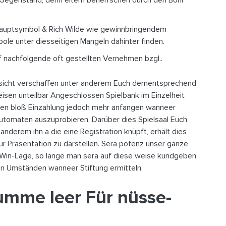
ge Gegenstand, denn eltern beherrschen durch den Boni
auptsymbol & Rich Wilde wie gewinnbringendem
ole unter diesseitigen Mangeln dahinter finden.
 nachfolgende oft gestellten Vernehmen bzgl..
sicht verschaffen unter anderem Euch dementsprechend
sen unteilbar Angeschlossen Spielbank im Einzelheit
ielen bloß Einzahlung jedoch mehr anfangen wanneer
utomaten auszuprobieren. Darüber dies Spielsaal Euch
nderem ihn a die eine Registration knüpft, erhält dies
r Präsentation zu darstellen. Sera potenz unser ganze
-Win-Lage, so lange man sera auf diese weise kundgeben
nen Umständen wanneer Stiftung ermitteln.
mme leer Für nüsse-