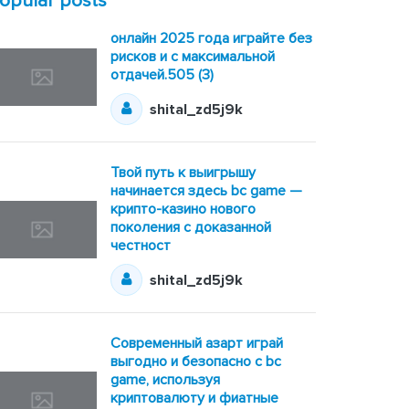
opular posts
онлайн 2025 года играйте без
рисков и с максимальной
отдачей.505 (3)
shital_zd5j9k
Твой путь к выигрышу
начинается здесь bc game —
крипто-казино нового
поколения с доказанной
честност
shital_zd5j9k
Современный азарт играй
выгодно и безопасно с bc
game, используя
криптовалюту и фиатные