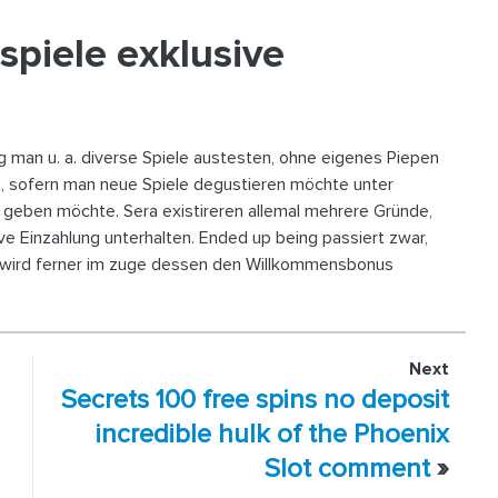
ispiele exklusive
 man u. a. diverse Spiele austesten, ohne eigenes Piepen
eit, sofern man neue Spiele degustieren möchte unter
 geben möchte. Sera existireren allemal mehrere Gründe,
ve Einzahlung unterhalten. Ended up being passiert zwar,
ert wird ferner im zuge dessen den Willkommensbonus
Next
Secrets 100 free spins no deposit
incredible hulk of the Phoenix
Slot comment
»