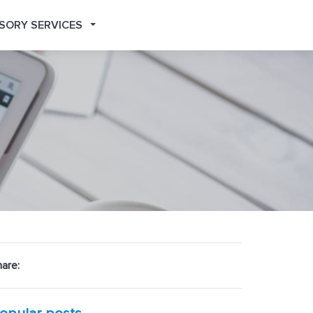
SORY SERVICES
-
are: