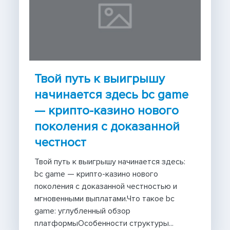
Твой путь к выигрышу
начинается здесь bc game
— крипто-казино нового
поколения с доказанной
честност
Твой путь к выигрышу начинается здесь:
bc game — крипто-казино нового
поколения с доказанной честностью и
мгновенными выплатами.Что такое bc
game: углубленный обзор
платформыОсобенности структуры...