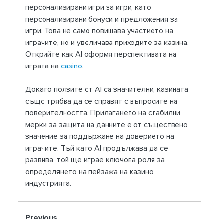
персонализирани игри за игри, като
персонализирани бонуси и предложения за
игри. Това не само повишава участието на
играчите, но и увеличава приходите за казина.
Открийте как AI оформя перспективата на
играта на
casino
.
Докато ползите от AI са значителни, казината
също трябва да се справят с въпросите на
поверителността. Прилагането на стабилни
мерки за защита на данните е от съществено
значение за поддържане на доверието на
играчите. Тъй като AI продължава да се
развива, той ще играе ключова роля за
определянето на пейзажа на казино
индустрията.
Previous