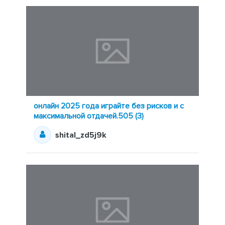
онлайн 2025 года играйте без рисков и с
максимальной отдачей.505 (3)
shital_zd5j9k