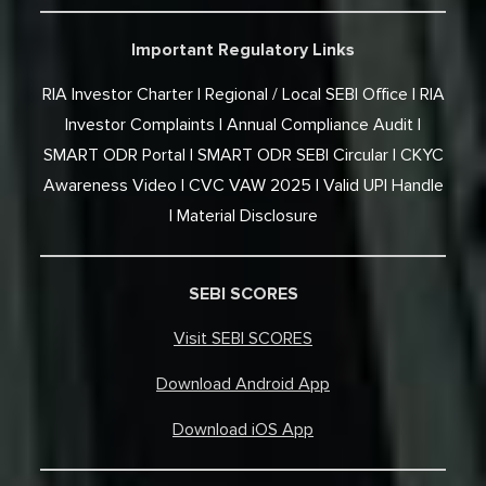
Important Regulatory Links
RIA Investor Charter
Regional / Local SEBI Office
RIA
Investor Complaints
Annual Compliance Audit
SMART ODR Portal
SMART ODR SEBI Circular
CKYC
Awareness Video
CVC VAW 2025
Valid UPI Handle
Material Disclosure
SEBI SCORES
Visit SEBI SCORES
Download Android App
Download iOS App