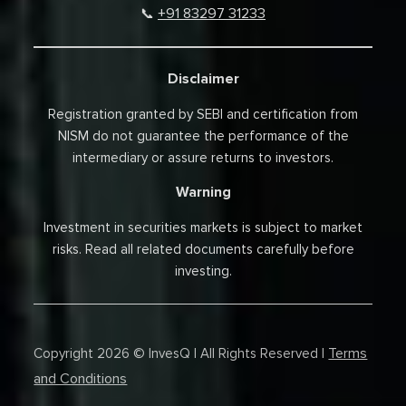
+91 83297 31233
📞
Disclaimer
Registration granted by SEBI and certification from
NISM do not guarantee the performance of the
intermediary or assure returns to investors.
Warning
Investment in securities markets is subject to market
risks. Read all related documents carefully before
investing.
Terms
Copyright 2026 © InvesQ | All Rights Reserved |
and Conditions