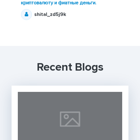
криптовалюту и фиатные деньги.
shital_zd5j9k
Recent Blogs