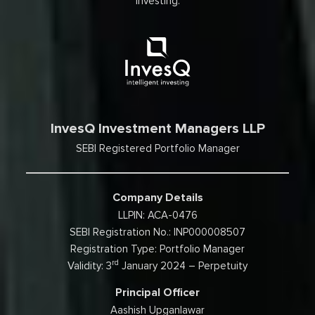
investing.
InvesQ Investment Managers LLP
SEBI Registered Portfolio Manager
Company Details
LLPIN: ACA-0476
SEBI Registration No.: INP000008507
Registration Type: Portfolio Manager
rd
Validity: 3
January 2024 – Perpetuity
Principal Officer
Aashish Upganlawar