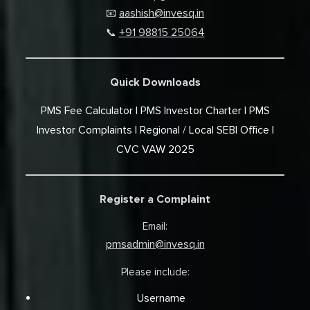
aashish@invesq.in
📧
+91 98815 25064
📞
Quick Downloads
PMS Fee Calculator
PMS Investor Charter
PMS
Investor Complaints
Regional / Local SEBI Office
CVC VAW 2025
Register a Complaint
Email:
pmsadmin@invesq.in
Please include:
Username