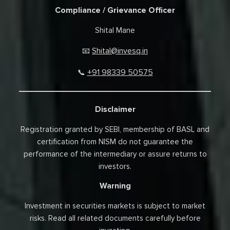
Compliance / Grievance Officer
Shital Mane
Shital@invesq.in
📧
+91 98339 50575
📞
Disclaimer
Registration granted by SEBI, membership of BASL and
certification from NISM do not guarantee the
performance of the intermediary or assure returns to
investors.
Warning
Investment in securities markets is subject to market
risks. Read all related documents carefully before