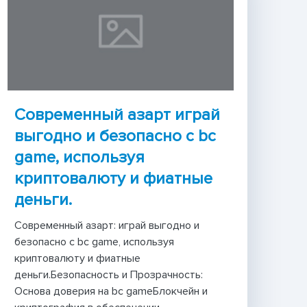
Современный азарт играй
выгодно и безопасно с bc
game, используя
криптовалюту и фиатные
деньги.
Современный азарт: играй выгодно и
безопасно с bc game, используя
криптовалюту и фиатные
деньги.Безопасность и Прозрачность:
Основа доверия на bc gameБлокчейн и