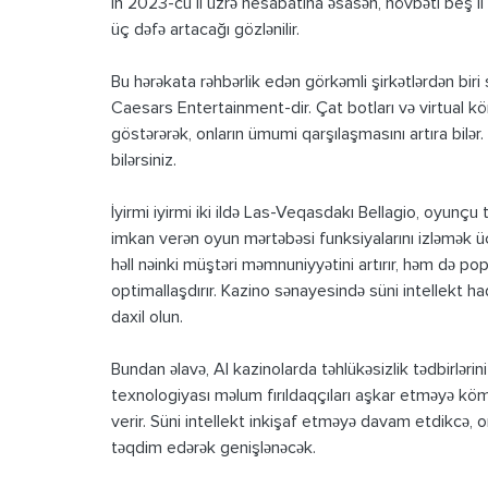
in 2023-cü il üzrə hesabatına əsasən, növbəti beş il
üç dəfə artacağı gözlənilir.
Bu hərəkata rəhbərlik edən görkəmli şirkətlərdən biri 
Caesars Entertainment-dir. Çat botları və virtual kö
göstərərək, onların ümumi qarşılaşmasını artıra bilər. 
bilərsiniz.
İyirmi iyirmi iki ildə Las-Veqasdakı Bellagio, oyunçu
imkan verən oyun mərtəbəsi funksiyalarını izləmək üç
həll nəinki müştəri məmnuniyyətini artırır, həm də p
optimallaşdırır. Kazino sənayesində süni intellekt 
daxil olun.
Bundan əlavə, AI kazinolarda təhlükəsizlik tədbirlərin
texnologiyası məlum fırıldaqçıları aşkar etməyə k
verir. Süni intellekt inkişaf etməyə davam etdikcə, o
təqdim edərək genişlənəcək.