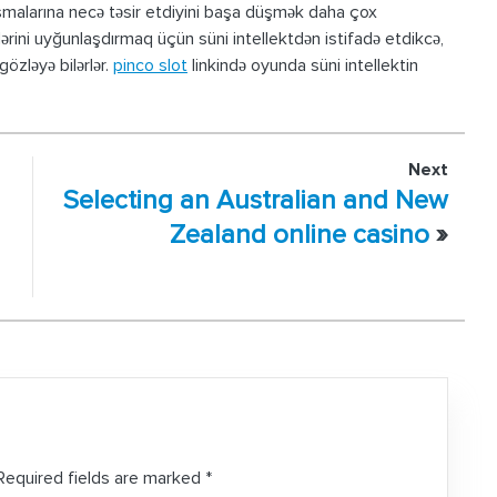
aşmalarına necə təsir etdiyini başa düşmək daha çox
lərini uyğunlaşdırmaq üçün süni intellektdən istifadə etdikcə,
özləyə bilərlər.
pinco slot
linkində oyunda süni intellektin
Next
Selecting an Australian and New
Zealand online casino
»
Required fields are marked
*