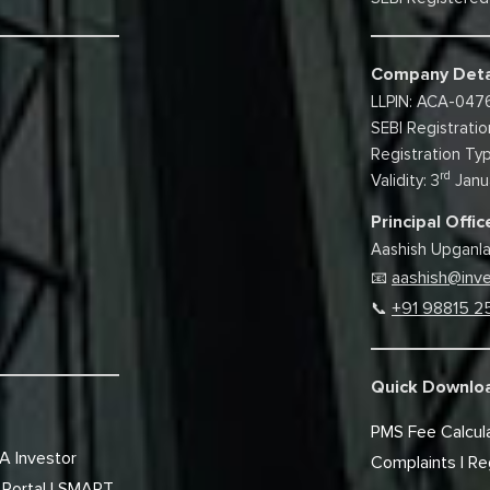
Company Deta
LLPIN: ACA-047
SEBI Registrati
Registration Ty
rd
Validity: 3
Janu
Principal Offic
Aashish Upganl
aashish@inve
📧
+91 98815 
📞
Quick Downlo
PMS Fee Calcul
IA Investor
Complaints
Re
Portal
SMART