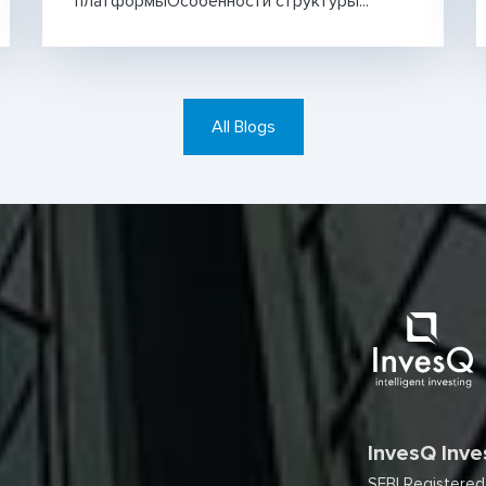
платформыОсобенности структуры...
All Blogs
InvesQ Inv
SEBI Registered