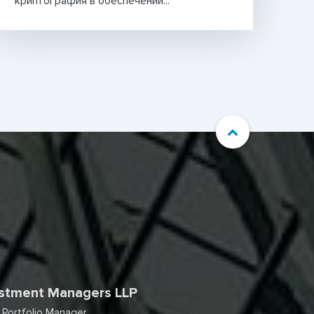
криптография в обеспечении...
estment Managers LLP
 Portfolio Manager