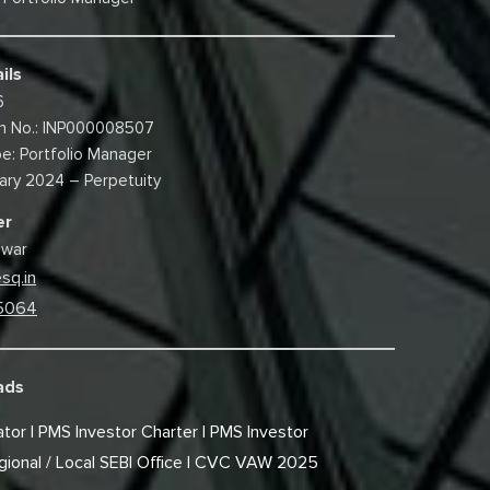
ils
6
on No.: INP000008507
pe: Portfolio Manager
ary 2024 – Perpetuity
er
awar
sq.in
25064
ads
ator
PMS Investor Charter
PMS Investor
gional / Local SEBI Office
CVC VAW 2025