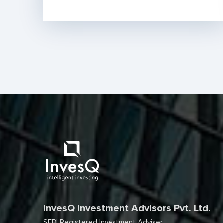
InvesQ Investment Advisors Pvt. Ltd.
SEBI Registered Investment Adviser