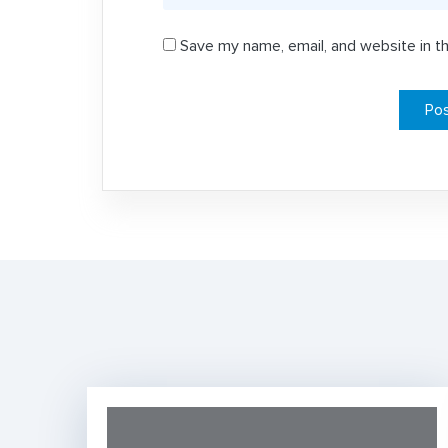
Save my name, email, and website in th