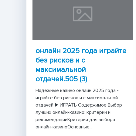
онлайн 2025 года играйте
без рисков и с
максимальной
отдачей.505 (3)
Надежные казино онлайн 2025 года -
играйте без рисков и с максимальной
отдачей ▶️ ИГРАТЬ Содержимое Выбор
лучших онлайн-казино: критерии и
рекомендацииКритерии для выбора
онлайн-казиноОсновные...