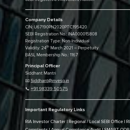
Company Details
CIN: U67190PN2020PTC195420
SEBI Registration No.: INA000015808
Registration Type: Non-Individual
th
Validity: 24
March 2021 – Perpetuity
BASL Membership No.: 1167
Principal Officer
Siddhant Mantri
Siddhant@invesq.in
📧
+91 98339 50575
📞
Important Regulatory Links
RIA Investor Charter
Regional / Local SEBI Office
R
Complaints
Annual Compliance Audit
SMART ODR 