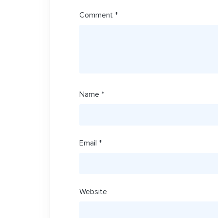
Comment
*
Name
*
Email
*
Website