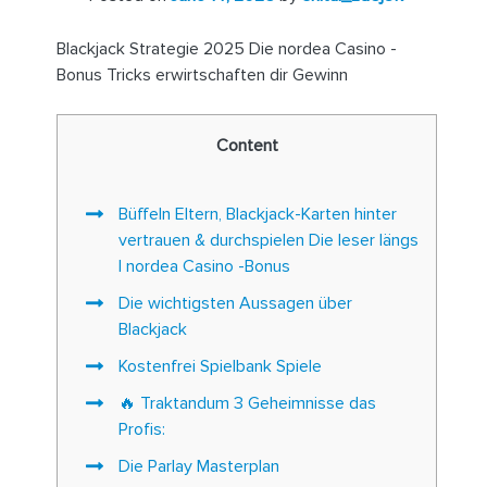
Blackjack Strategie 2025 Die nordea Casino -
Bonus Tricks erwirtschaften dir Gewinn
Content
Büffeln Eltern, Blackjack-Karten hinter
vertrauen & durchspielen Die leser längs
| nordea Casino -Bonus
Die wichtigsten Aussagen über
Blackjack
Kostenfrei Spielbank Spiele
🔥 Traktandum 3 Geheimnisse das
Profis:
Die Parlay Masterplan