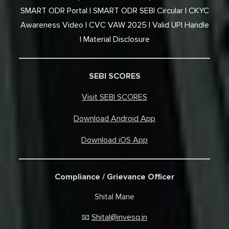
SMART ODR Portal
SMART ODR SEBI Circular
CKYC
Awareness Video
CVC VAW 2025
Valid UPI Handle
Material Disclosure
SEBI SCORES
Visit SEBI SCORES
Download Android App
Download iOS App
Compliance / Grievance Officer
Shital Mane
Shital@invesq.in
📧