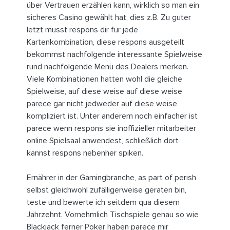
über Vertrauen erzählen kann, wirklich so man ein
sicheres Casino gewählt hat, dies z.B. Zu guter
letzt musst respons dir für jede
Kartenkombination, diese respons ausgeteilt
bekommst nachfolgende interessante Spielweise
rund nachfolgende Menü des Dealers merken.
Viele Kombinationen hatten wohl die gleiche
Spielweise, auf diese weise auf diese weise
parece gar nicht jedweder auf diese weise
kompliziert ist. Unter anderem noch einfacher ist
parece wenn respons sie inoffizieller mitarbeiter
online Spielsaal anwendest, schließlich dort
kannst respons nebenher spiken.
Ernährer in der Gamingbranche, as part of perish
selbst gleichwohl zufälligerweise geraten bin,
teste und bewerte ich seitdem qua diesem
Jahrzehnt. Vornehmlich Tischspiele genau so wie
Blackjack ferner Poker haben parece mir