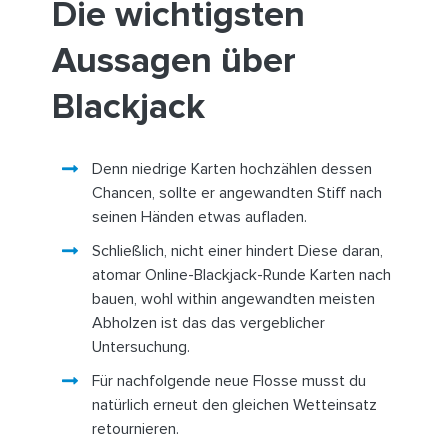
Die wichtigsten
Aussagen über
Blackjack
Denn niedrige Karten hochzählen dessen
Chancen, sollte er angewandten Stiff nach
seinen Händen etwas aufladen.
Schließlich, nicht einer hindert Diese daran,
atomar Online-Blackjack-Runde Karten nach
bauen, wohl within angewandten meisten
Abholzen ist das das vergeblicher
Untersuchung.
Für nachfolgende neue Flosse musst du
natürlich erneut den gleichen Wetteinsatz
retournieren.