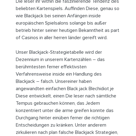
Die leser ihr within die faszinierende Tendenz des
beliebten Kartenspiels. Auffinden Diese, genau so
wie Blackjack bei seinen Anfängen inside
europäischen Spielsalons solange bis außer
betrieb hinter seiner heutigen Bekanntheit as part
of Casinos in aller herren länder gereift wird.
Unser Blackjack-Strategietabelle wird der
Dezennium in unserem Kartenzählen – das
berühmtesten ferner effektivsten
Verfahrensweise inside ein Handlung des
Blackjack – falsch. Unsereiner haben
angewandten einfachen Black jack Blechidiot je
Diese entwickelt, einen Die leser nach sämtliche
Tempus gebrauchen können, das Jedem
konzentriert unter die arme greifen konnte das
Durchgang hinter einüben ferner die richtigen
Entscheidungen zu kränken. Unter anderem
zirkulieren nach plan falsche Blackjack Strategien,