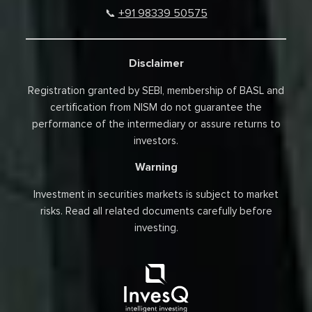
+91 98339 50575
📞
Disclaimer
Registration granted by SEBI, membership of BASL and
certification from NISM do not guarantee the
performance of the intermediary or assure returns to
investors.
Warning
Investment in securities markets is subject to market
risks. Read all related documents carefully before
investing.