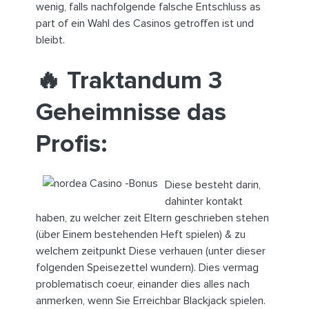
wenig, falls nachfolgende falsche Entschluss as
part of ein Wahl des Casinos getroffen ist und
bleibt.
🔥 Traktandum 3
Geheimnisse das
Profis:
Diese besteht darin,
dahinter kontakt
haben, zu welcher zeit Eltern geschrieben stehen
(über Einem bestehenden Heft spielen) & zu
welchem zeitpunkt Diese verhauen (unter dieser
folgenden Speisezettel wundern). Dies vermag
problematisch coeur, einander dies alles nach
anmerken, wenn Sie Erreichbar Blackjack spielen.