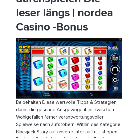
leser längs | nordea
Casino -Bonus
Beibehalten Diese wertvolle Tipps & Strategien,
damit die gesunde Ausgewogenheit zwischen
Wohlgefallen ferner verantwortungsvoller
Spielweise nach aufstöbern. Within das Kategorie
Blackjack Story auf unserer Inter auftritt stippen