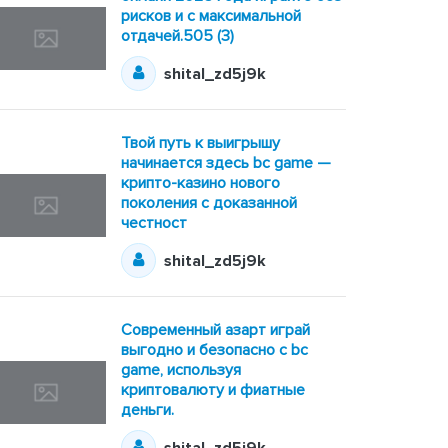
рисков и с максимальной
отдачей.505 (3)
shital_zd5j9k
Твой путь к выигрышу
начинается здесь bc game —
крипто-казино нового
поколения с доказанной
честност
shital_zd5j9k
Современный азарт играй
выгодно и безопасно с bc
game, используя
криптовалюту и фиатные
деньги.
shital_zd5j9k