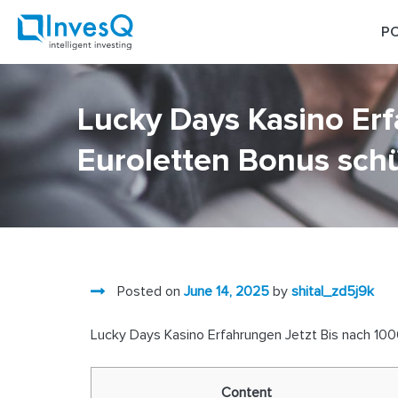
Skip
to
PO
content
Lucky Days Kasino Erf
Euroletten Bonus sch
Posted on
June 14, 2025
by
shital_zd5j9k
Lucky Days Kasino Erfahrungen Jetzt Bis nach 10
Content