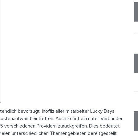
endlich bevorzugt, inoffizieller mitarbeiter Lucky Days
 Kostenaufwand eintreffen. Auch könnt ein unter Verbunden
5 verschiedenen Providern zurückgreifen. Dies bedeutet
vielen unterschiedlichen Themengebieten bereitgestellt