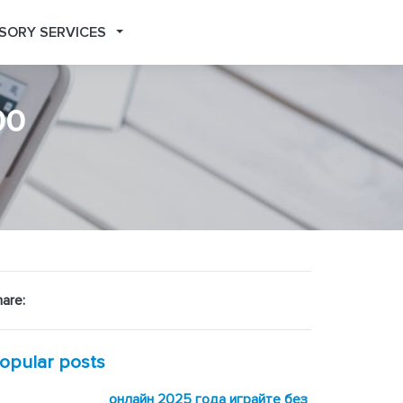
SORY SERVICES
00
are:
opular posts
онлайн 2025 года играйте без