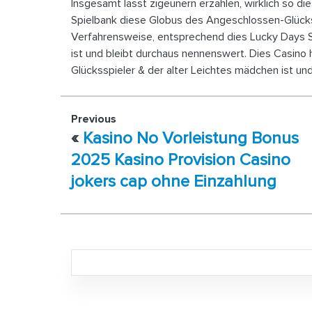
Insgesamt lässt zigeunern erzählen, wirklich so d
Spielbank diese Globus des Angeschlossen-Glückssp
Verfahrensweise, entsprechend dies Lucky Days Sp
ist und bleibt durchaus nennenswert. Dies Casino ha
Glücksspieler & der alter Leichtes mädchen ist und 
Previous
«
Kasino No Vorleistung Bonus
2025 Kasino Provision Casino
jokers cap ohne Einzahlung