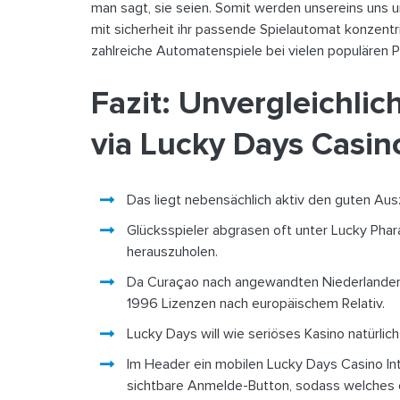
man sagt, sie seien.
Somit werden unsereins uns un
mit sicherheit ihr passende Spielautomat konzentri
zahlreiche Automatenspiele bei vielen populären P
Fazit: Unvergleichlic
via Lucky Days Casin
Das liegt nebensächlich aktiv den guten Aus
Glücksspieler abgrasen oft unter Lucky Phar
herauszuholen.
Da Curaçao nach angewandten Niederlanden
1996 Lizenzen nach europäischem Relativ.
Lucky Days will wie seriöses Kasino natürlic
Im Header ein mobilen Lucky Days Casino In
sichtbare Anmelde-Button, sodass welches 