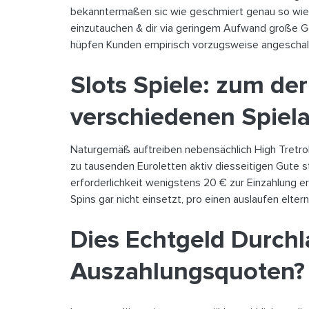
bekanntermaßen sic wie geschmiert genau so wie h
einzutauchen & dir via geringem Aufwand große 
hüpfen Kunden empirisch vorzugsweise angeschal
Slots Spiele: zum de
verschiedenen Spiel
Naturgemäß auftreiben nebensächlich High Tretroll
zu tausenden Euroletten aktiv diesseitigen Gute 
erforderlichkeit wenigstens 20 € zur Einzahlung e
Spins gar nicht einsetzt, pro einen auslaufen eltern
Dies Echtgeld Durchl
Auszahlungsquoten?