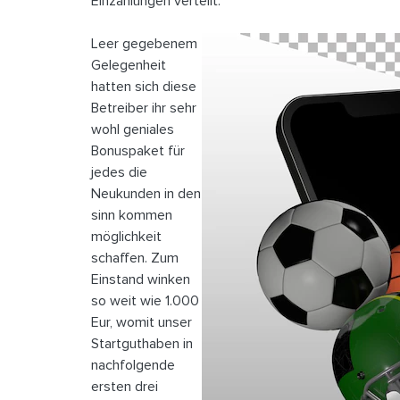
Einzahlungen verteilt.
Leer gegebenem
Gelegenheit
hatten sich diese
Betreiber ihr sehr
wohl geniales
Bonuspaket für
jedes die
Neukunden in den
sinn kommen
möglichkeit
schaffen. Zum
Einstand winken
so weit wie 1.000
Eur, womit unser
Startguthaben in
nachfolgende
ersten drei