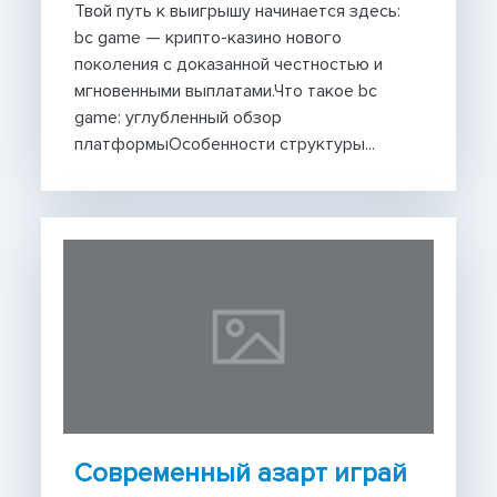
Твой путь к выигрышу начинается здесь:
bc game — крипто-казино нового
поколения с доказанной честностью и
мгновенными выплатами.Что такое bc
game: углубленный обзор
платформыОсобенности структуры...
Современный азарт играй