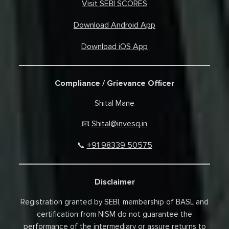
Visit SEBI SCORES
Download Android App
Download iOS App
Compliance / Grievance Officer
Shital Mane
Shital@invesq.in
📧
+91 98339 50575
📞
Disclaimer
Registration granted by SEBI, membership of BASL and
certification from NISM do not guarantee the
performance of the intermediary or assure returns to