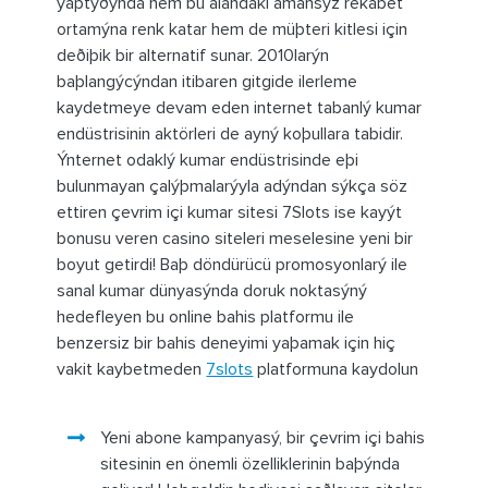
yaptýðýnda hem bu alandaki amansýz rekabet
ortamýna renk katar hem de müþteri kitlesi için
deðiþik bir alternatif sunar. 2010larýn
baþlangýcýndan itibaren gitgide ilerleme
kaydetmeye devam eden internet tabanlý kumar
endüstrisinin aktörleri de ayný koþullara tabidir.
Ýnternet odaklý kumar endüstrisinde eþi
bulunmayan çalýþmalarýyla adýndan sýkça söz
ettiren çevrim içi kumar sitesi 7Slots ise kayýt
bonusu veren casino siteleri meselesine yeni bir
boyut getirdi! Baþ döndürücü promosyonlarý ile
sanal kumar dünyasýnda doruk noktasýný
hedefleyen bu online bahis platformu ile
benzersiz bir bahis deneyimi yaþamak için hiç
vakit kaybetmeden
7slots
platformuna kaydolun
Yeni abone kampanyasý, bir çevrim içi bahis
sitesinin en önemli özelliklerinin baþýnda