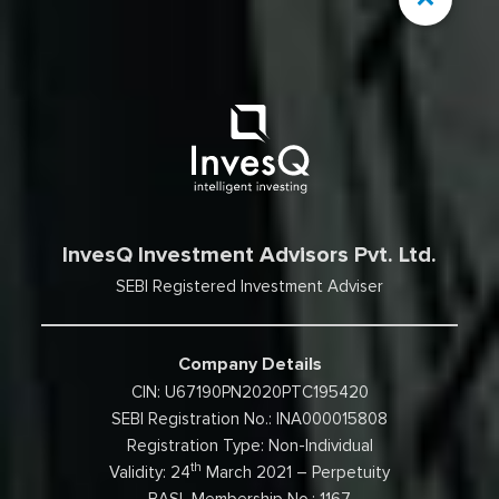
InvesQ Investment Advisors Pvt. Ltd.
SEBI Registered Investment Adviser
Company Details
CIN: U67190PN2020PTC195420
SEBI Registration No.: INA000015808
Registration Type: Non-Individual
th
Validity: 24
March 2021 – Perpetuity
BASL Membership No.: 1167