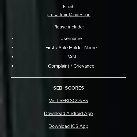
Email:
pmsadmin@invesq.in
Please include:
Username
First / Sole Holder Name
PAN
Complaint / Grievance
SEBI SCORES
Visit SEBI SCORES
Download Android App
Download iOS App