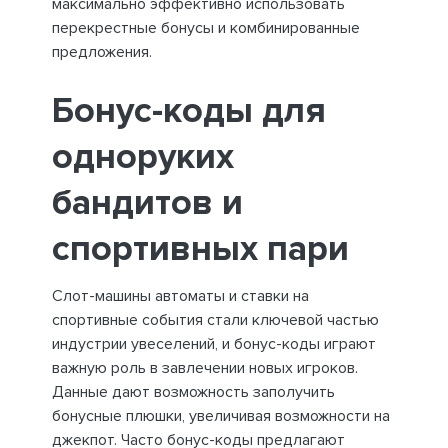
максимально эффективно использовать
перекрестные бонусы и комбинированные
предложения.
Бонус-коды для
одноруких
бандитов и
спортивных пари
Слот-машины автоматы и ставки на
спортивные события стали ключевой частью
индустрии увеселений, и бонус-коды играют
важную роль в завлечении новых игроков.
Данные дают возможность заполучить
бонусные плюшки, увеличивая возможности на
джекпот. Часто бонус-коды предлагают