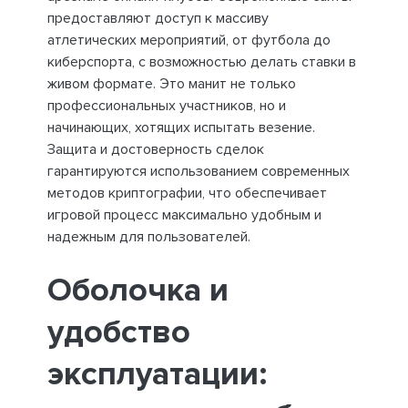
предоставляют доступ к массиву
атлетических мероприятий, от футбола до
киберспорта, с возможностью делать ставки в
живом формате. Это манит не только
профессиональных участников, но и
начинающих, хотящих испытать везение.
Защита и достоверность сделок
гарантируются использованием современных
методов криптографии, что обеспечивает
игровой процесс максимально удобным и
надежным для пользователей.
Оболочка и
удобство
эксплуатации: