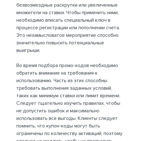
безвозмездные раскрутки или увеличенные
множители на ставки. Чтобы применить ними,
необходимо вписать специальный ключ в
процессе регистрации или пополнении счета.
Это незамысловатое мероприятие способно
значительно повысить потенциальные
выигрыши.
Во время подбора промо-кодов необходимо
обратить внимание на требования к
использованию. Часть из этих способны
требовать выполнения заданных условий,
таких как минимум ставки или лимит времени.
Следует тщательно изучить правилах, чтобы
не допустить ошибок и максимально
использовать все выгоды. Клиенты следует
помнить, что купон-коды могут быть
ограничены по количеству активаций, поэтому