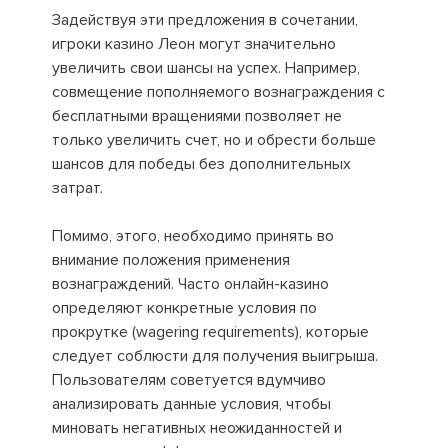
Задействуя эти предложения в сочетании,
игроки казино Леон могут значительно
увеличить свои шансы на успех. Например,
совмещение пополняемого вознаграждения с
бесплатными вращениями позволяет не
только увеличить счет, но и обрести больше
шансов для победы без дополнительных
затрат.
Помимо, этого, необходимо принять во
внимание положения применения
вознаграждений. Часто онлайн-казино
определяют конкретные условия по
прокрутке (wagering requirements), которые
следует соблюсти для получения выигрыша.
Пользователям советуется вдумчиво
анализировать данные условия, чтобы
миновать негативных неожиданностей и