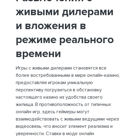
живыми дилерами
и вложения в
режиме реального
времени
Игры с живыми дилерами становятся все
более востребованными в мире онлайн-казино,
предоставляя игрокам уникальную
перспективу погрузиться в обстановку
настоящего казино из удобства своего
жилища. В противоположность от типичных
онлайн-игр, здесь геймеры могут
взаимодействовать с живыми ведущими через
видеосвязь, что вносит элемент реализма и
уверенности. Ставки в моде онлайн