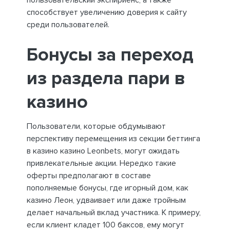
пользовательский экспириенс, а также
способствует увеличению доверия к сайту
среди пользователей.
Бонусы за переход
из раздела пари в
казино
Пользователи, которые обдумывают
перспективу перемещения из секции беттинга
в казино казино Leonbets, могут ожидать
привлекательные акции. Нередко такие
оферты предполагают в составе
пополняемые бонусы, где игорный дом, как
казино Леон, удваивает или даже тройным
делает начальный вклад участника. К примеру,
если клиент кладет 100 баксов, ему могут