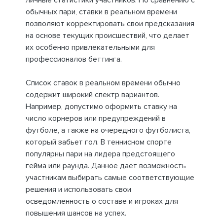
личные статистики участников. По сравнению с
обычных пари, ставки в реальном времени
позволяют корректировать свои предсказания
на основе текущих происшествий, что делает
их особенно привлекательными для
профессионалов беттинга.
Список ставок в реальном времени обычно
содержит широкий спектр вариантов.
Например, допустимо оформить ставку на
число корнеров или предупреждений в
футболе, а также на очередного футболиста,
который забьет гол. В теннисном спорте
популярны пари на лидера предстоящего
гейма или раунда. Данное дает возможность
участникам выбирать самые соответствующие
решения и использовать свои
осведомленность о составе и игроках для
повышения шансов на успех.