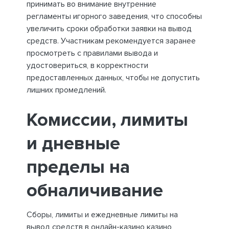
принимать во внимание внутренние
регламенты игорного заведения, что способны
увеличить сроки обработки заявки на вывод
средств. Участникам рекомендуется заранее
просмотреть с правилами вывода и
удостовериться, в корректности
предоставленных данных, чтобы не допустить
лишних промедлений.
Комиссии, лимиты
и дневные
пределы на
обналичивание
Сборы, лимиты и ежедневные лимиты на
вывод средств в онлайн-казино казино