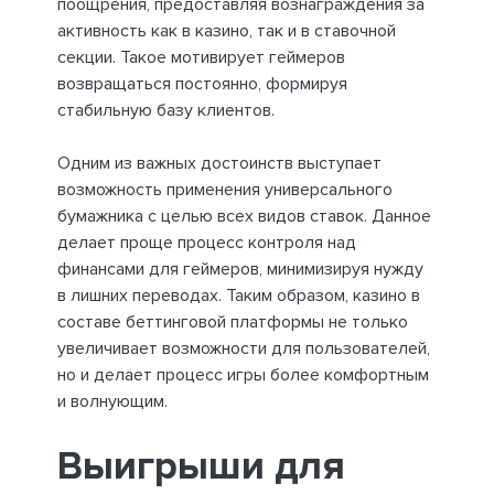
поощрения, предоставляя вознаграждения за
активность как в казино, так и в ставочной
секции. Такое мотивирует геймеров
возвращаться постоянно, формируя
стабильную базу клиентов.
Одним из важных достоинств выступает
возможность применения универсального
бумажника с целью всех видов ставок. Данное
делает проще процесс контроля над
финансами для геймеров, минимизируя нужду
в лишних переводах. Таким образом, казино в
составе беттинговой платформы не только
увеличивает возможности для пользователей,
но и делает процесс игры более комфортным
и волнующим.
Выигрыши для