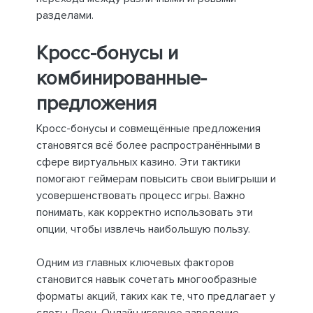
разделами.
Кросс-бонусы и
комбинированные-
предложения
Кросс-бонусы и совмещённые предложения
становятся всё более распространёнными в
сфере виртуальных казино. Эти тактики
помогают геймерам повысить свои выигрыши и
усовершенствовать процесс игры. Важно
понимать, как корректно использовать эти
опции, чтобы извлечь наибольшую пользу.
Одним из главных ключевых факторов
становится навык сочетать многообразные
форматы акций, таких как те, что предлагает у