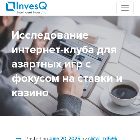
Skip
to
content
Исследование
интернет-клуба для
азартных игр с
фокусом на ставки и
казино
Posted on
June 20, 2025
by
shital_zd5j9k