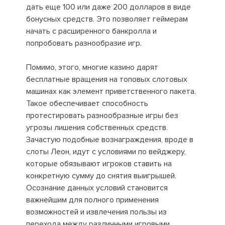
дать еще 100 или даже 200 долларов в виде
бонусных средств. Это позволяет геймерам
начать с расширенного банкролла и
попробовать разнообразие игр.
Помимо, этого, многие казино дарят
бесплатные вращения на топовых слотовых
машинах как элемент приветственного пакета.
Такое обеспечивает способность
протестировать разнообразные игры без
угрозы лишения собственных средств.
Зачастую подобные вознаграждения, вроде в
слоты Леон, идут с условиями по вейджеру,
которые обязывают игроков ставить на
конкретную сумму до снятия выигрышей.
Осознание данных условий становится
важнейшим для полного применения
возможностей и извлечения пользы из
перехода между различными игровыми