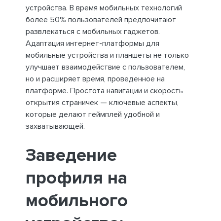
устройства. В время мобильных технологий
более 50% пользователей предпочитают
развлекаться с мобильных гаджетов.
Адаптация интернет-платформы для
мобильные устройства и планшеты не только
улучшает взаимодействие с пользователем,
но и расширяет время, проведенное на
платформе. Простота навигации и скорость
открытия страничек — ключевые аспекты,
которые делают геймплей удобной и
захватывающей.
Заведение
профиля на
мобильного