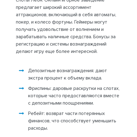
слоты Леон. Онлайн игорное заведение
предлагает широкий ассортимент
аттракционов, включающий в себя автоматы,
покер, и колесо фортуны. Геймеры могут
получать удовольствие от волнением и
зарабатывать наличные средства. Бонусы за
регистрацию и системы вознаграждений
делают игру еще более интересной.
Депозитные вознаграждения: дают
экстра процент к объему вклада.
Фриспины: даровые раскрутки на слотах,
которые часто предоставляются вместе
с депозитными поощрениями.
Ребейт: возврат части потерянных
финансов, что способствует уменьшить
расходы.