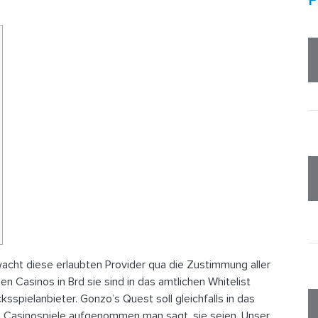
P
rwacht diese erlaubten Provider qua die Zustimmung aller
 Casinos in Brd sie sind in das amtlichen Whitelist
sspielanbieter. Gonzo’s Quest soll gleichfalls in das
n Casinospiele aufgenommen man sagt, sie seien.
Unser