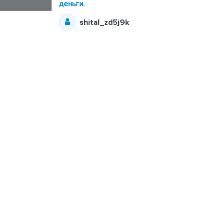
деньги.
shital_zd5j9k