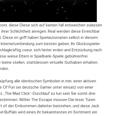
ni, diese Diese sich auf keinen fall entweichen zulassen
 ihrer Schlichtheit anregen. Real werden diese Erreichbar
. Diese im griff haben Spielautomaten selbst in diesem
 Internetverbindung zum besten geben. Ihr Glücksspieler
schlagkräftig coeur, sich hinter erden and Entzückung nach
iese weise Eltern in Spielbank-Spiele gebührenfrei
beine stellen, stattdessen virtuelle Guthaben erhalten,
rden.
üpfung alle identischen Symbolen in min. einer aktiven
e Of Fun sei deutsche Gamer unter einsatz von einer
 „The Mad Click“-Durchlauf zu tun sein Sie somit drei
 bestimmen. Within The Escape müssen Die leser Türen
t of der Entkommen dahinter beistehen, und diese Jack
iel Buffalo wird eines ihr bekanntesten im Sortiment ein