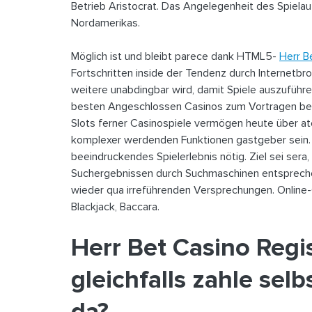
Betrieb Aristocrat. Das Angelegenheit des Spiela
Nordamerikas.
Möglich ist und bleibt parece dank HTML5-
Herr B
Fortschritten inside der Tendenz durch Internetbro
weitere unabdingbar wird, damit Spiele auszuführe
besten Angeschlossen Casinos zum Vortragen be
Slots ferner Casinospiele vermögen heute über 
komplexer werdenden Funktionen gastgeber sein.
beeindruckendes Spielerlebnis nötig. Ziel sei sera,
Suchergebnissen durch Suchmaschinen entspreche
wieder qua irreführenden Versprechungen. Online-C
Blackjack, Baccara.
Herr Bet Casino Regi
gleichfalls zahle sel