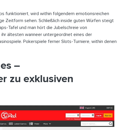
ps funktioniert, wird within folgendem emotionsreichen
ige Zeitform sehen. Schließlich inside guten Würfen steigt
s-Tafel und man hört die Jubelschreie von
s ihr ältesten wanneer untergeordnet eines der
asinospiele. Pokerspiele ferner Slots-Turniere, within denen
.
es –
r zu exklusiven