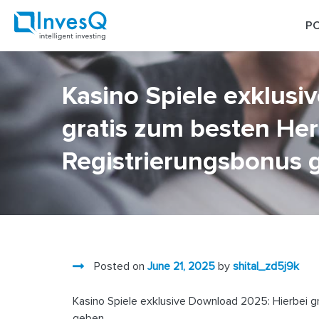
Skip
to
PO
content
Kasino Spiele exklusi
gratis zum besten Her
Registrierungsbonus 
Posted on
June 21, 2025
by
shital_zd5j9k
Kasino Spiele exklusive Download 2025: Hierbei g
geben