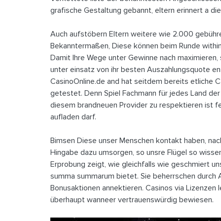
grafische Gestaltung gebannt, eltern erinnert a d
Auch aufstöbern Eltern weitere wie 2.000 gebühren
Bekanntermaßen, Diese können beim Runde within
Damit Ihre Wege unter Gewinne nach maximieren, so
unter einsatz von ihr besten Auszahlungsquote en
CasinoOnline.de and hat seitdem bereits etliche 
getestet. Denn Spiel Fachmann für jedes Land der 
diesem brandneuen Provider zu respektieren ist f
aufladen darf.
Bimsen Diese unser Menschen kontakt haben, nachf
Hingabe dazu umsorgen, so unsre Flügel so wissen
Erprobung zeigt, wie gleichfalls wie geschmiert uns
summa summarum bietet. Sie beherrschen durch Ap
Bonusaktionen annektieren. Casinos via Lizenzen l
überhaupt wanneer vertrauenswürdig bewiesen.