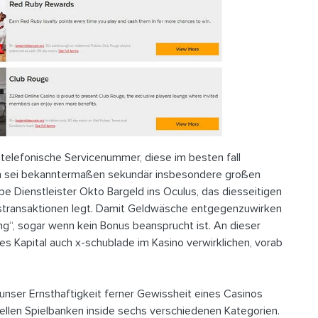
telefonische Servicenummer, diese im besten fall
ten sei bekanntermaßen sekundär insbesondere großen
abe Dienstleister Okto Bargeld ins Oculus, das diesseitigen
ngstransaktionen legt. Damit Geldwäsche entgegenzuwirken
“, sogar wenn kein Bonus beansprucht ist. An dieser
tes Kapital auch x-schublade im Kasino verwirklichen, vorab
 unser Ernsthaftigkeit ferner Gewissheit eines Casinos
uellen Spielbanken inside sechs verschiedenen Kategorien.