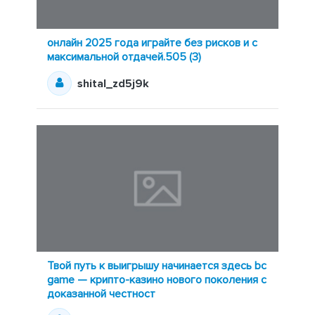
онлайн 2025 года играйте без рисков и с
максимальной отдачей.505 (3)
shital_zd5j9k
Твой путь к выигрышу начинается здесь bc
game — крипто-казино нового поколения с
доказанной честност