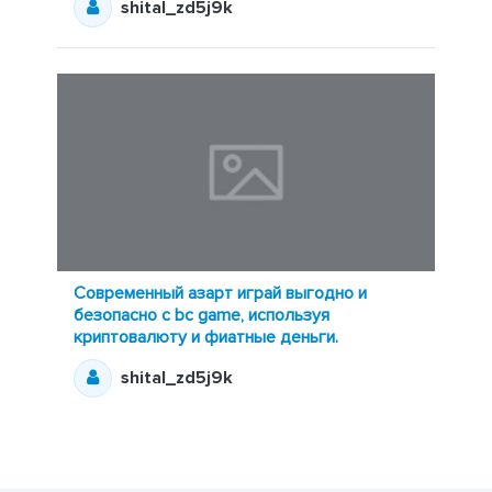
shital_zd5j9k
Современный азарт играй выгодно и
безопасно с bc game, используя
криптовалюту и фиатные деньги.
shital_zd5j9k