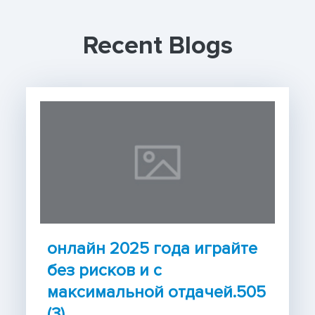
Recent Blogs
онлайн 2025 года играйте
без рисков и с
максимальной отдачей.505
(3)