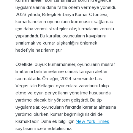
Kumarhaneler, son zamanlarda sorumlu eğlence
uygulamalarına daha fazla önem vermeye yöneldi.
2023 yılında, Birleşik Britanya Kumar Otoritesi,
kumarhanelerin oyuncuların korumasını sağlamak
için daha verimli stratejiler oluşturmalarını zorunlu
yapılandırdı. Bu kurallar, oyuncuların kayıplarını
sınırlamak ve kumar alışkanlığını önlemek
hedefiyle hazırlanmıştır.
Özellikle, büyük kumarhaneler, oyuncuların masraf
limitlerini belirlemelerine olanak tanıyan aletler
sunmaktadır. Örneğin, 2024 senesinde Las
Vegas’taki Bellagio, oyunculara zararlarını takip
etme ve oyun periyotlarını yönetme hususunda
yardımcı olacak bir yöntem geliştirdi. Bu tip
uygulamalar, oyuncuların farkında kararlar almasına
yardımcı olurken, kumar bağımlılığı riskini de
kısmaktadır. Daha ek bilgi için
New York Times
sayfasını incele edebilirsiniz.