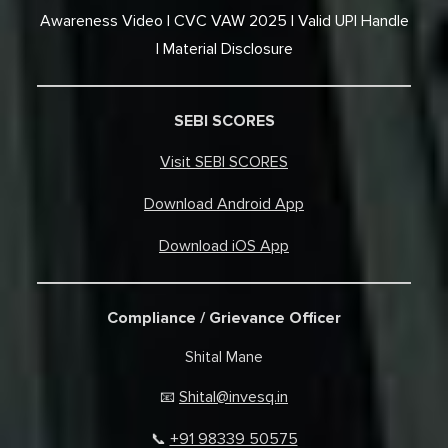
Awareness Video
CVC VAW 2025
Valid UPI Handle
Material Disclosure
SEBI SCORES
Visit SEBI SCORES
Download Android App
Download iOS App
Compliance / Grievance Officer
Shital Mane
Shital@invesq.in
📧
+91 98339 50575
📞