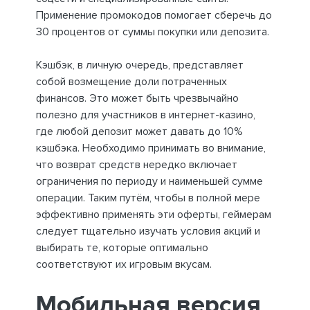
Применение промокодов помогает сберечь до
30 процентов от суммы покупки или депозита.
Кэшбэк, в личную очередь, представляет
собой возмещение доли потраченных
финансов. Это может быть чрезвычайно
полезно для участников в интернет-казино,
где любой депозит может давать до 10%
кэшбэка. Необходимо принимать во внимание,
что возврат средств нередко включает
ограничения по периоду и наименьшей сумме
операции. Таким путём, чтобы в полной мере
эффективно применять эти оферты, геймерам
следует тщательно изучать условия акций и
выбирать те, которые оптимально
соответствуют их игровым вкусам.
Мобильная версия