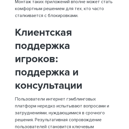
Монтаж таких приложений вполне может стать
комфортным решением для тех, кто часто
сталкивается с блокировками.
Клиентская
поддержка
игроков:
поддержка и
консультации
Пользователи интернет гэмблинговых
платформ нередко испытывают вопросами и
затруднениями, нуждающимися в срочного
решения. Результативная сопровождение
пользователей становится ключевым