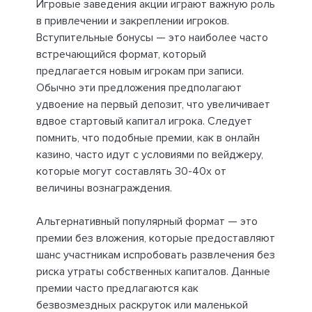
Игровые заведения акции играют важную роль
в привлечении и закреплении игроков.
Вступительные бонусы — это наиболее часто
встречающийся формат, который
предлагается новым игрокам при записи.
Обычно эти предложения предполагают
удвоение на первый депозит, что увеличивает
вдвое стартовый капитал игрока. Следует
помнить, что подобные премии, как в онлайн
казино, часто идут с условиями по вейджеру,
которые могут составлять 30-40x от
величины вознаграждения.
Альтернативный популярный формат — это
премии без вложения, которые предоставляют
шанс участникам испробовать развлечения без
риска утраты собственных капиталов. Данные
премии часто предлагаются как
безвозмездных раскруток или маленькой