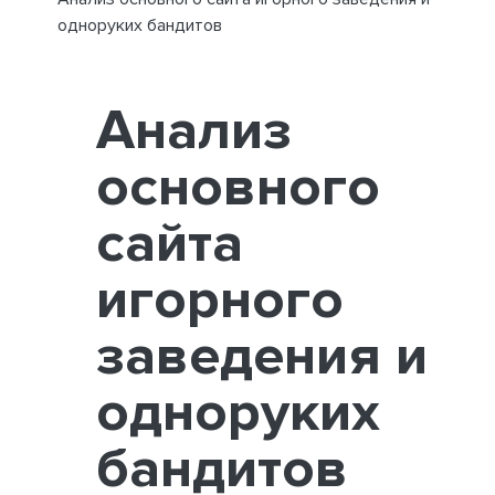
одноруких бандитов
Анализ
основного
сайта
игорного
заведения и
одноруких
бандитов