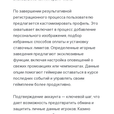
По завершении результативной
регистрационного процесса пользователю
предлагается кастомизировать профиль. Это
охватывает включает в процесс добавление
персонального изображения, подбор
избранных способов оплаты и установку
ставочных лимитов. Определенные игорные
заведения предлагают эксклюзивные
функции, включая настройка оповещений о
свежих промоакциях или чемпионатах. Данные
опции помогают геймерам оставаться в курсе
последних событий и управлять своим
геймплеем более продуктивно.
Подтверждение аккаунта — ключевой шаг, что
дает возможность предотвратить обмана и
защитить личные данные игроков. Казино