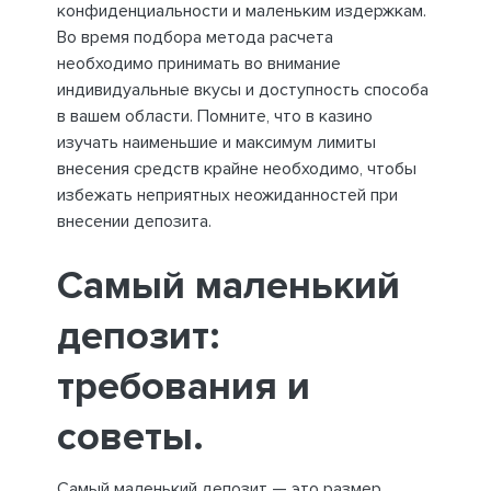
конфиденциальности и маленьким издержкам.
Во время подбора метода расчета
необходимо принимать во внимание
индивидуальные вкусы и доступность способа
в вашем области. Помните, что в казино
изучать наименьшие и максимум лимиты
внесения средств крайне необходимо, чтобы
избежать неприятных неожиданностей при
внесении депозита.
Самый маленький
депозит:
требования и
советы.
Самый маленький депозит — это размер