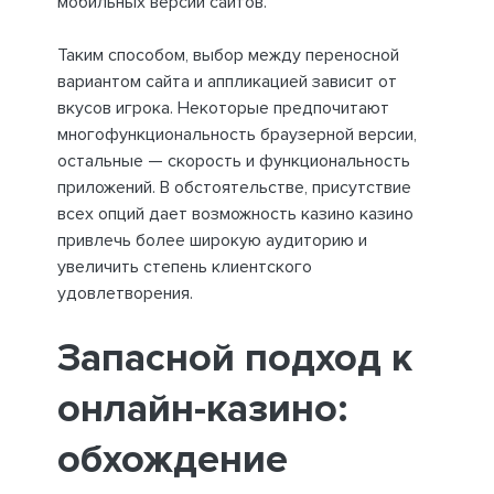
мобильных версий сайтов.
Таким способом, выбор между переносной
вариантом сайта и аппликацией зависит от
вкусов игрока. Некоторые предпочитают
многофункциональность браузерной версии,
остальные — скорость и функциональность
приложений. В обстоятельстве, присутствие
всех опций дает возможность казино казино
привлечь более широкую аудиторию и
увеличить степень клиентского
удовлетворения.
Запасной подход к
онлайн-казино:
обхождение