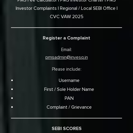
Investor Complaints
Regional / Local SEBI Office
CVC VAW 2025
Register a Complaint
Email:
pmsadmin@invesq.in
Please include:
Username
First / Sole Holder Name
PAN
Complaint / Grievance
SEBI SCORES