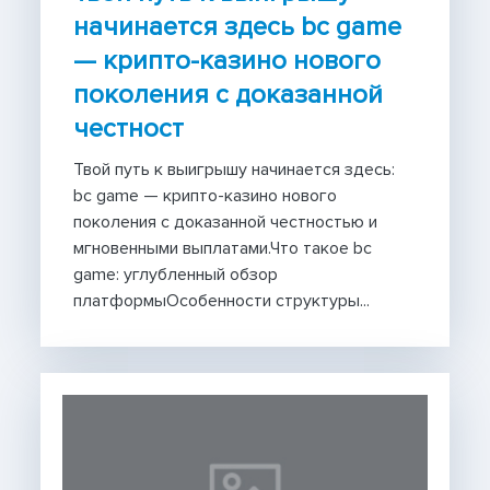
начинается здесь bc game
— крипто-казино нового
поколения с доказанной
честност
Твой путь к выигрышу начинается здесь:
bc game — крипто-казино нового
поколения с доказанной честностью и
мгновенными выплатами.Что такое bc
game: углубленный обзор
платформыОсобенности структуры...