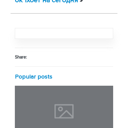
бк 1хбет на сегодня
»
Share:
Popular posts