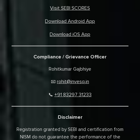
Visit SEBI SCORES
Download Android App
Download iOS App
Compliance / Grievance Officer
Rohitkumar Gajbhiye
rohit@invesq.in
📧
+91 83297 31233
📞
Disclaimer
Registration granted by SEBI and certification from
NISM do not guarantee the performance of the