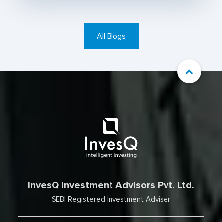
All Blogs
InvesQ Investment Advisors Pvt. Ltd.
SEBI Registered Investment Adviser