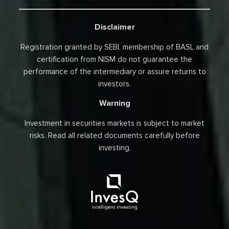
Disclaimer
Registration granted by SEBI, membership of BASL and
certification from NISM do not guarantee the
performance of the intermediary or assure returns to
investors.
Warning
Investment in securities markets is subject to market
risks. Read all related documents carefully before
investing.