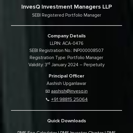
InvesQ Investment Managers LLP
SEBI Registered Portfolio Manager
Company Details
LLPIN: ACA-0476
SEBI Registration No.: INP000008507
Registration Type: Portfolio Manager
rd
Validity: 3
January 2024 – Perpetuity
Principal Officer
Aashish Upganlawar
aashish@invesq.in
📧
+91 98815 25064
📞
Quick Downloads
PMS Fee Calculator
PMS Investor Charter
PMS