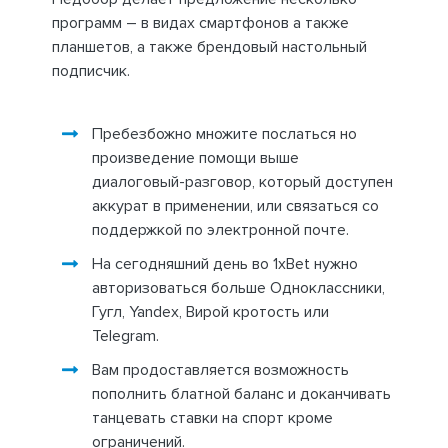
программ – в видах смартфонов а также
планшетов, а также брендовый настольный
подписчик.
Пребезбожно множите послаться но
произведение помощи выше
диалоговый-разговор, который доступен
аккурат в применении, или связаться со
поддержкой по электронной почте.
На сегодняшний день во 1xBet нужно
авторизоваться больше Одноклассники,
Гугл, Yandex, Вирой кротость или
Telegram.
Вам продоставляется возможность
пополнить блатной баланс и доканчивать
танцевать ставки на спорт кроме
ограничений.