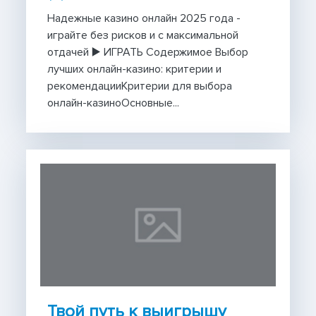
Надежные казино онлайн 2025 года -
играйте без рисков и с максимальной
отдачей ▶️ ИГРАТЬ Содержимое Выбор
лучших онлайн-казино: критерии и
рекомендацииКритерии для выбора
онлайн-казиноОсновные...
Твой путь к выигрышу