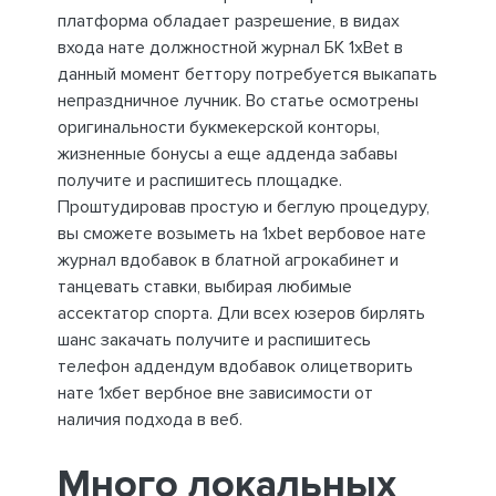
платформа обладает разрешение, в видах
входа нате должностной журнал БК 1xBet в
данный момент беттору потребуется выкапать
непраздничное лучник. Во статье осмотрены
оригинальности букмекерской конторы,
жизненные бонусы а еще адденда забавы
получите и распишитесь площадке.
Проштудировав простую и беглую процедуру,
вы сможете возыметь на 1xbet вербовое нате
журнал вдобавок в блатной агрокабинет и
танцевать ставки, выбирая любимые
ассектатор спорта. Дли всех юзеров бирлять
шанс закачать получите и распишитесь
телефон аддендум вдобавок олицетворить
нате 1хбет вербное вне зависимости от
наличия подхода в веб.
Много локальных