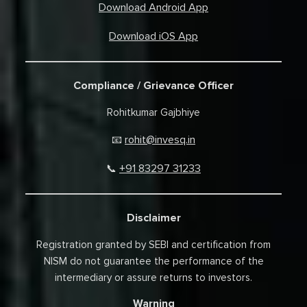
Download Android App
Download iOS App
Compliance / Grievance Officer
Rohitkumar Gajbhiye
rohit@invesq.in
📧
+91 83297 31233
📞
Disclaimer
Registration granted by SEBI and certification from
NISM do not guarantee the performance of the
intermediary or assure returns to investors.
Warning