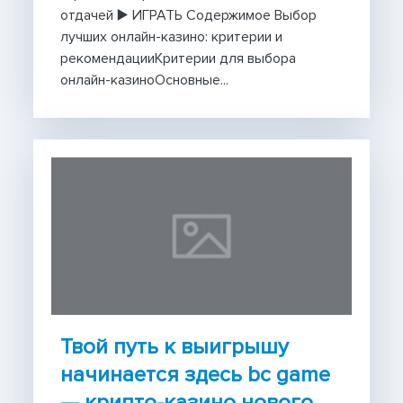
отдачей ▶️ ИГРАТЬ Содержимое Выбор
лучших онлайн-казино: критерии и
рекомендацииКритерии для выбора
онлайн-казиноОсновные...
Твой путь к выигрышу
начинается здесь bc game
— крипто-казино нового