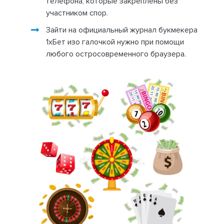
телефона, которые закреплены без
участником спор.
Зайти на официальный журнал букмекера
1хБет изо галочкой нужно при помощи
любого остросовременного браузера.