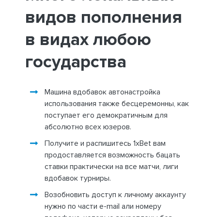
видов пополнения
в видах любою
государства
Машина вдобавок автонастройка
использования также бесцеремонны, как
поступает его демократичным для
абсолютно всех юзеров.
Получите и распишитесь 1xBet вам
продоставляется возможность бацать
ставки практически на все матчи, лиги
вдобавок турниры.
Возобновить доступ к личному аккаунту
нужно по части e-mail али номеру