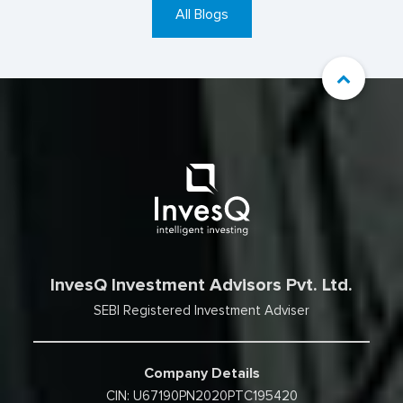
All Blogs
InvesQ Investment Advisors Pvt. Ltd.
SEBI Registered Investment Adviser
Company Details
CIN: U67190PN2020PTC195420