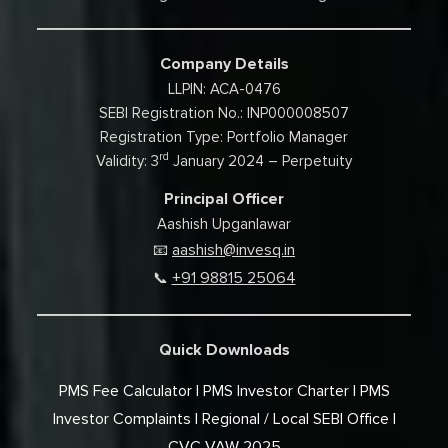
Company Details
LLPIN: ACA-0476
SEBI Registration No.: INP000008507
Registration Type: Portfolio Manager
rd
Validity: 3
January 2024 – Perpetuity
Principal Officer
Aashish Upganlawar
aashish@invesq.in
📧
+91 98815 25064
📞
Quick Downloads
PMS Fee Calculator
PMS Investor Charter
PMS
Investor Complaints
Regional / Local SEBI Office
CVC VAW 2025