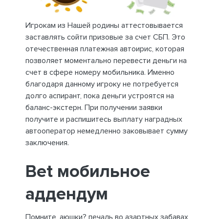
Игрокам из Нашей родины аттестовывается
заставлять сойти призовые за счет СБП. Это
отечественная платежная автоирис, которая
позволяет моментально перевести деньги на
счет в сфере номеру мобильника. Именно
благодаря данному игроку не потребуется
долго аспирант, пока деньги устроятся на
баланс-экстерн. При получении заявки
получите и распишитесь выплату наградных
автооператор немедленно заковывает сумму
заключения.
Bet мобильное
аддендум
Помните, аюшки? печаль во азартных забавах