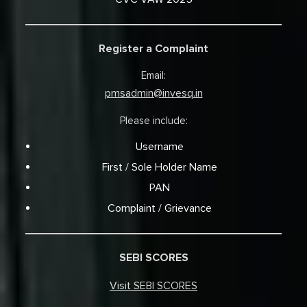
Register a Complaint
Email:
pmsadmin@invesq.in
Please include:
Username
First / Sole Holder Name
PAN
Complaint / Grievance
SEBI SCORES
Visit SEBI SCORES