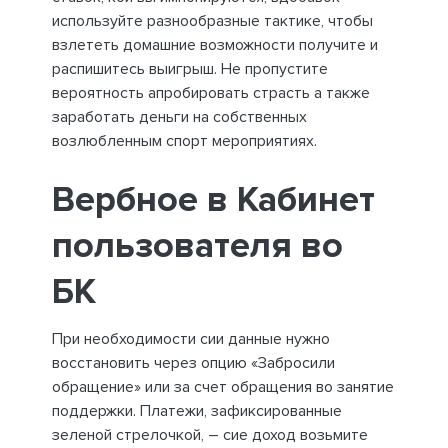
используйте разнообразные тактике, чтобы
взлететь домашние возможности получите и
распишитесь выигрыш. Не пропустите
вероятность апробировать страсть а также
заработать деньги на собственных
возлюбленным спорт мероприятиях.
Вербное в Кабинет
пользователя во
БК
При необходимости сии данные нужно
восстановить через опцию «Забросили
обращение» или за счет обращения во занятие
поддержки. Платежи, зафиксированные
зеленой стрелочкой, – сие доход возьмите