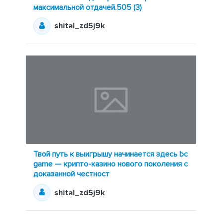
максимальной отдачей.505 (3)
shital_zd5j9k
Твой путь к выигрышу начинается здесь bc
game — крипто-казино нового поколения с
доказанной честност
shital_zd5j9k