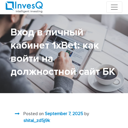
Skip
to
content
Вход в личный
кабинет 1xBet: как
войти на
должностной сайт БК
Posted on
September 7, 2025
by
shital_zd5j9k