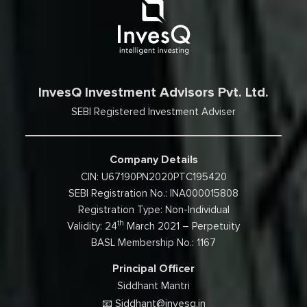
InvesQ Investment Advisors Pvt. Ltd.
SEBI Registered Investment Adviser
Company Details
CIN: U67190PN2020PTC195420
SEBI Registration No.: INA000015808
Registration Type: Non-Individual
th
Validity: 24
March 2021 – Perpetuity
BASL Membership No.: 1167
Principal Officer
Siddhant Mantri
Siddhant@invesq.in
📧