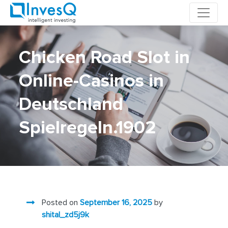
Skip
to
content
Chicken Road Slot in
Online-Casinos in
Deutschland
Spielregeln.1902
Posted on
September 16, 2025
by
shital_zd5j9k