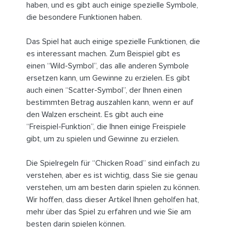
haben, und es gibt auch einige spezielle Symbole,
die besondere Funktionen haben.
Das Spiel hat auch einige spezielle Funktionen, die
es interessant machen. Zum Beispiel gibt es
einen “Wild-Symbol”, das alle anderen Symbole
ersetzen kann, um Gewinne zu erzielen. Es gibt
auch einen “Scatter-Symbol”, der Ihnen einen
bestimmten Betrag auszahlen kann, wenn er auf
den Walzen erscheint. Es gibt auch eine
“Freispiel-Funktion”, die Ihnen einige Freispiele
gibt, um zu spielen und Gewinne zu erzielen.
Die Spielregeln für “Chicken Road” sind einfach zu
verstehen, aber es ist wichtig, dass Sie sie genau
verstehen, um am besten darin spielen zu können.
Wir hoffen, dass dieser Artikel Ihnen geholfen hat,
mehr über das Spiel zu erfahren und wie Sie am
besten darin spielen können.