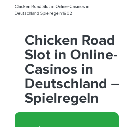
Chicken Road Slot in Online-Casinos in
Deutschland Spielregeln.1902
Chicken Road
Slot in Online-
Casinos in
Deutschland –
Spielregeln