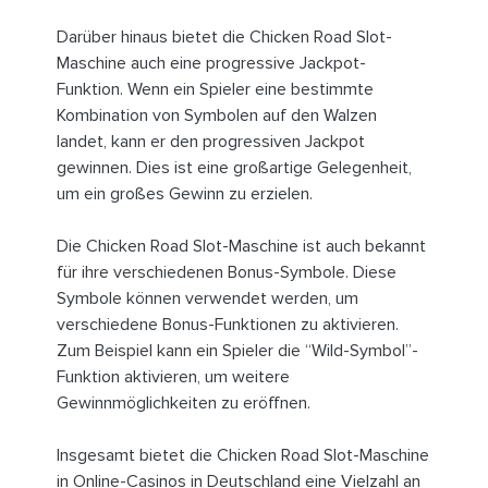
Darüber hinaus bietet die Chicken Road Slot-
Maschine auch eine progressive Jackpot-
Funktion. Wenn ein Spieler eine bestimmte
Kombination von Symbolen auf den Walzen
landet, kann er den progressiven Jackpot
gewinnen. Dies ist eine großartige Gelegenheit,
um ein großes Gewinn zu erzielen.
Die Chicken Road Slot-Maschine ist auch bekannt
für ihre verschiedenen Bonus-Symbole. Diese
Symbole können verwendet werden, um
verschiedene Bonus-Funktionen zu aktivieren.
Zum Beispiel kann ein Spieler die “Wild-Symbol”-
Funktion aktivieren, um weitere
Gewinnmöglichkeiten zu eröffnen.
Insgesamt bietet die Chicken Road Slot-Maschine
in Online-Casinos in Deutschland eine Vielzahl an