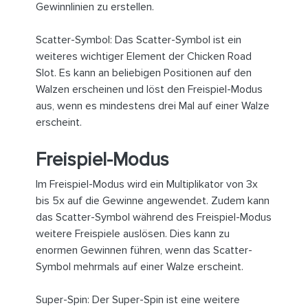
Gewinnlinien zu erstellen.
Scatter-Symbol: Das Scatter-Symbol ist ein
weiteres wichtiger Element der Chicken Road
Slot. Es kann an beliebigen Positionen auf den
Walzen erscheinen und löst den Freispiel-Modus
aus, wenn es mindestens drei Mal auf einer Walze
erscheint.
Freispiel-Modus
Im Freispiel-Modus wird ein Multiplikator von 3x
bis 5x auf die Gewinne angewendet. Zudem kann
das Scatter-Symbol während des Freispiel-Modus
weitere Freispiele auslösen. Dies kann zu
enormen Gewinnen führen, wenn das Scatter-
Symbol mehrmals auf einer Walze erscheint.
Super-Spin: Der Super-Spin ist eine weitere