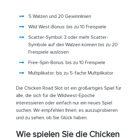
5 Walzen und 20 Gewinnlinien
Wild West-Bonus: bis zu 10 Freispiele
Scatter-Symbol: 3 oder mehr Scatter-
Symbole auf den Walzen können bis zu 20
Freispiele auslösen
Free-Spin-Bonus: bis zu 10 Freispiele
Multiplikator: bis zu 5-fache Multiplikator
Die Chicken Road Slot ist ein großartiges Spiel für
alle, die sich für die Wildwest-Epoche
interessieren oder einfach nur ein neues Spiel
suchen. Wir empfehlen Ihnen, es auszuprobieren
und zu sehen, ob Sie Glück haben.
Wie spielen Sie die Chicken