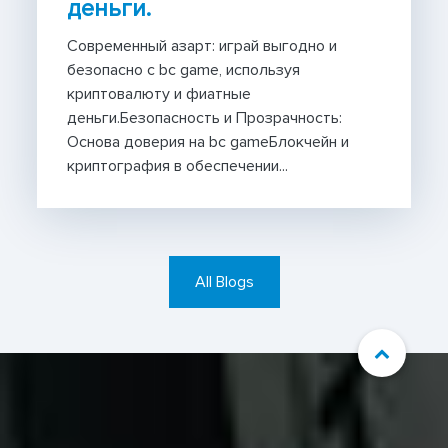
деньги.
Современный азарт: играй выгодно и
безопасно с bc game, используя
криптовалюту и фиатные
деньги.Безопасность и Прозрачность:
Основа доверия на bc gameБлокчейн и
криптография в обеспечении...
All Blogs