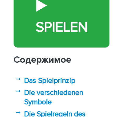
▶️
SPIELEN
Содержимое
Das Spielprinzip
Die verschiedenen
Symbole
Die Spielregeln des