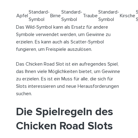
Standard-
Standard-
Standard-
Apfel
Birne
Traube
Kirsche
Symbol
Symbol
Symbol
Das Wild-Symbol kann als Ersatz für andere
Symbole verwendet werden, um Gewinne zu
erzielen. Es kann auch als Scatter-Symbol
fungieren, um Freispiele auszulösen.
Das Chicken Road Slot ist ein aufregendes Spiel,
das Ihnen viele Möglichkeiten bietet, um Gewinne
zu erzielen. Es ist ein Muss für alle, die sich für
Slots interessieren und neue Herausforderungen
suchen.
Die Spielregeln des
Chicken Road Slots