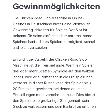
Gewinnmöglichkeiten
Die Chicken Road Slot-Maschine in Online-
Casinos in Deutschland bietet eine Vielzahl an
Gewinnmöglichkeiten für Spieler. Der Slot ist
bekannt für seine einfache, aber unterhaltsame
Spielmechanik, die es Spielern ermöglicht, schnell
und leicht zu spielen.
Ein wichtiger Aspekt der Chicken Road Slot-
Maschine ist die Freispielrunde. Wenn ein Spieler
drei oder mehr Scatter-Symbole auf den Walzen
landet, wird er automatisch in die Freispielrunde
versetzt. In dieser Runde kann der Spieler bis zu
20 Freispiele gewinnen, bei denen er keine
Einstellungen mehr vornehmen muss. Dies bietet
den Spieler eine großartige Gelegenheit, sein
Glück zu verbessern und sein Bankroll zu erhöhen.