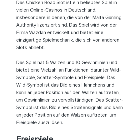
Das Chicken Road Slot ist ein beliebtes Spiel in
vielen Online-Casinos in Deutschland,
insbesondere in denen, die von der Malta Gaming
Authority lizenziert sind. Das Spiel wird von der
Firma Wazdan entwickelt und bietet eine
einzigartige Spielmechanik, die sich von anderen
Slots abhebt.
Das Spiel hat 5 Walzen und 10 Gewinnlinien und
bietet eine Vielzahl an Funktionen, darunter Wild-
Symbole, Scatter-Symbole und Freispiele. Das
Wild-Symbol ist das Bild eines Hähnchens und
kann an jeder Position auf den Walzen auftreten,
um Gewinnlinien zu vervollständigen. Das Scatter-
Symbol ist das Bild eines Straßensignals und kann
an jeder Position auf den Walzen auftreten, um
Freispiele auszulösen.
Freispiele