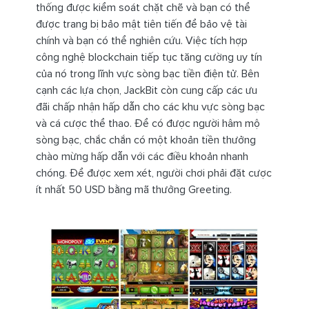
thống được kiểm soát chặt chẽ và bạn có thể
được trang bị bảo mật tiên tiến để bảo vệ tài
chính và bạn có thể nghiên cứu. Việc tích hợp
công nghệ blockchain tiếp tục tăng cường uy tín
của nó trong lĩnh vực sòng bạc tiền điện tử. Bên
cạnh các lựa chọn, JackBit còn cung cấp các ưu
đãi chấp nhận hấp dẫn cho các khu vực sòng bạc
và cá cược thể thao. Để có được người hâm mộ
sòng bạc, chắc chắn có một khoản tiền thưởng
chào mừng hấp dẫn với các điều khoản nhanh
chóng. Để được xem xét, người chơi phải đặt cược
ít nhất 50 USD bằng mã thưởng Greeting.