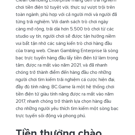
Clean Gambling Enterprise mang đến trải nghiệm
chơi tiền điện tử tuyệt vời, thực sự vượt trội trên
toàn ngành, phù hợp với cả người mới và người đã
từng trải nghiệm. Với danh sách trò chơi ngày
càng mở rộng, trải dài hơn 5.500 trò chơi từ các
studio uy tín, người chơi sẽ được tận hưởng niềm
vui bất tận nhờ các sáng kiến ​​trò chơi hàng đầu
của trang web. Clean Gambling Enterprise là sòng
bạc trực tuyến hàng đầu lấy tiền điện tử làm trọng
tâm, được ra mắt vào năm 2021, và đã nhanh
chóng trở thành điểm đến hàng đầu cho những
người chơi tìm kiếm trải nghiệm cá cược hiện đại,
đầy đủ tính năng. BC.Game là một hệ thống chơi
tiền điện tử giàu tính năng được ra mắt vào năm
2017, nhanh chóng trở thành lựa chọn hàng đầu
cho những người yêu thích tìm kiếm một sòng bạc
trực tuyến sôi động và phong phú.
Tiền thưởng chào