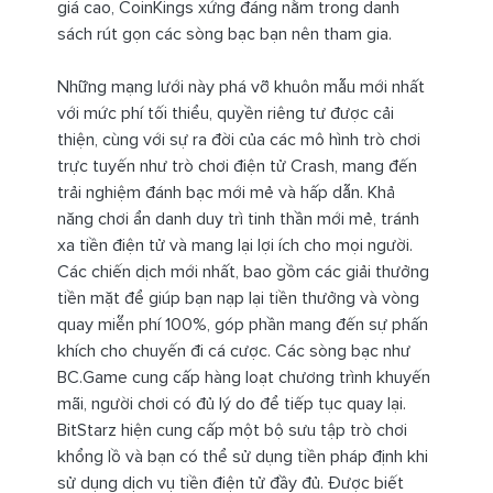
giá cao, CoinKings xứng đáng nằm trong danh
sách rút gọn các sòng bạc bạn nên tham gia.
Những mạng lưới này phá vỡ khuôn mẫu mới nhất
với mức phí tối thiểu, quyền riêng tư được cải
thiện, cùng với sự ra đời của các mô hình trò chơi
trực tuyến như trò chơi điện tử Crash, mang đến
trải nghiệm đánh bạc mới mẻ và hấp dẫn. Khả
năng chơi ẩn danh duy trì tinh thần mới mẻ, tránh
xa tiền điện tử và mang lại lợi ích cho mọi người.
Các chiến dịch mới nhất, bao gồm các giải thưởng
tiền mặt để giúp bạn nạp lại tiền thưởng và vòng
quay miễn phí 100%, góp phần mang đến sự phấn
khích cho chuyến đi cá cược. Các sòng bạc như
BC.Game cung cấp hàng loạt chương trình khuyến
mãi, người chơi có đủ lý do để tiếp tục quay lại.
BitStarz hiện cung cấp một bộ sưu tập trò chơi
khổng lồ và bạn có thể sử dụng tiền pháp định khi
sử dụng dịch vụ tiền điện tử đầy đủ. Được biết