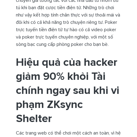
chuyên gia tương tác với các nhà đầu tư nhóm ưu
tú khi bạn đặt cược tiền điện tử. Những trò chơi
như vậy kết hợp tính chân thực với sự thoải mái và
đôi khi có cả khả năng trò chuyện riêng tư. Poker
trực tuyến tiền điện tử tự hào có cả video poker
và poker trực tuyến chuyên nghiệp, với một số
sòng bạc cung cấp phòng poker cho bạn bè.
Hiệu quả của hacker
giảm 90% khỏi Tài
chính ngay sau khi vi
phạm ZKsync
Shelter
Các trang web có thể chơi một cách an toàn, vì hệ