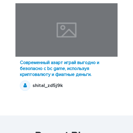
Современный азарт играй выгодно и
безопасно с bc game, используя
криптовалюту и фиатные деньги.
shital_zd5j9k