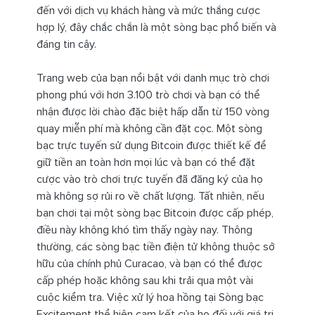
đến với dịch vụ khách hàng và mức thắng cược
hợp lý, đây chắc chắn là một sòng bạc phổ biến và
đáng tin cậy.
Trang web của bạn nổi bật với danh mục trò chơi
phong phú với hơn 3.100 trò chơi và bạn có thể
nhận được lời chào đặc biệt hấp dẫn từ 150 vòng
quay miễn phí mà không cần đặt cọc. Một sòng
bạc trực tuyến sử dụng Bitcoin được thiết kế để
giữ tiền an toàn hơn mọi lúc và bạn có thể đặt
cược vào trò chơi trực tuyến đã đăng ký của họ
mà không sợ rủi ro về chất lượng. Tất nhiên, nếu
bạn chơi tại một sòng bạc Bitcoin được cấp phép,
điều này không khó tìm thấy ngày nay. Thông
thường, các sòng bạc tiền điện tử không thuộc sở
hữu của chính phủ Curacao, và bạn có thể được
cấp phép hoặc không sau khi trải qua một vài
cuộc kiểm tra. Việc xử lý hoa hồng tại Sòng bạc
Excitement thể hiện cam kết của họ đối với giá trị