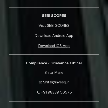
SEBI SCORES
Visit SEBI SCORES
Download Android App
Download iOS App
Compliance / Grievance Officer
Shital Mane
Shital@invesq.in
📧
+91 98339 50575
📞