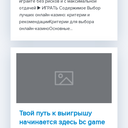
играйте без рисков и с максимальной
отдачей ▶️ ИГРАТЬ Содержимое Выбор
лучших онлайн-казино: критерии и
рекомендацииКритерии для выбора
онлайн-казиноОсновные...
Твой путь к выигрышу
начинается здесь bc game