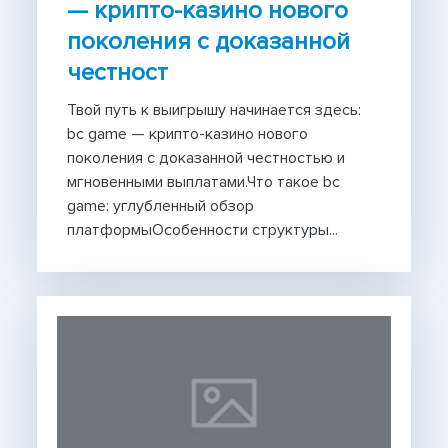
— крипто-казино нового
поколения с доказанной
честност
Твой путь к выигрышу начинается здесь:
bc game — крипто-казино нового
поколения с доказанной честностью и
мгновенными выплатами.Что такое bc
game: углубленный обзор
платформыОсобенности структуры...