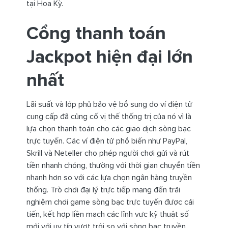
tại Hoa Kỳ.
Cổng thanh toán
Jackpot hiện đại lớn
nhất
Lãi suất và lớp phủ bảo vệ bổ sung do ví điện tử
cung cấp đã củng cố vị thế thống trị của nó vì là
lựa chọn thanh toán cho các giao dịch sòng bạc
trực tuyến. Các ví điện tử phổ biến như PayPal,
Skrill và Neteller cho phép người chơi gửi và rút
tiền nhanh chóng, thường với thời gian chuyển tiền
nhanh hơn so với các lựa chọn ngân hàng truyền
thống. Trò chơi đại lý trực tiếp mang đến trải
nghiệm chơi game sòng bạc trực tuyến được cải
tiến, kết hợp liền mạch các lĩnh vực kỹ thuật số
mới với uy tín vượt trội so với sòng bạc truyền