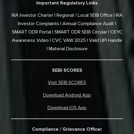
Important Regulatory Links
RIA Investor Charter
Regional / Local SEBI Office
RIA
Investor Complaints
Annual Compliance Audit
SMART ODR Portal
SMART ODR SEBI Circular
CKYC
Awareness Video
CVC VAW 2025
Valid UPI Handle
Material Disclosure
SEBI SCORES
Visit SEBI SCORES
Download Android App
Download iOS App
Compliance / Grievance Officer