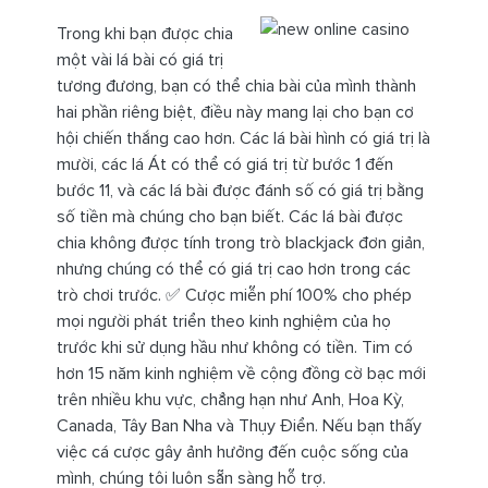
Trong khi bạn được chia
một vài lá bài có giá trị
tương đương, bạn có thể chia bài của mình thành
hai phần riêng biệt, điều này mang lại cho bạn cơ
hội chiến thắng cao hơn. Các lá bài hình có giá trị là
mười, các lá Át có thể có giá trị từ bước 1 đến
bước 11, và các lá bài được đánh số có giá trị bằng
số tiền mà chúng cho bạn biết. Các lá bài được
chia không được tính trong trò blackjack đơn giản,
nhưng chúng có thể có giá trị cao hơn trong các
trò chơi trước. ✅ Cược miễn phí 100% cho phép
mọi người phát triển theo kinh nghiệm của họ
trước khi sử dụng hầu như không có tiền. Tim có
hơn 15 năm kinh nghiệm về cộng đồng cờ bạc mới
trên nhiều khu vực, chẳng hạn như Anh, Hoa Kỳ,
Canada, Tây Ban Nha và Thụy Điển. Nếu bạn thấy
việc cá cược gây ảnh hưởng đến cuộc sống của
mình, chúng tôi luôn sẵn sàng hỗ trợ.