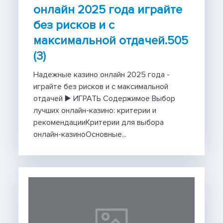
онлайн 2025 года играйте
без рисков и с
максимальной отдачей.505
(3)
Надежные казино онлайн 2025 года -
играйте без рисков и с максимальной
отдачей ▶️ ИГРАТЬ Содержимое Выбор
лучших онлайн-казино: критерии и
рекомендацииКритерии для выбора
онлайн-казиноОсновные...