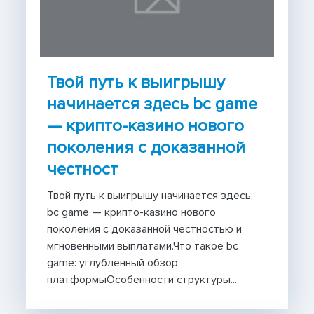
Твой путь к выигрышу
начинается здесь bc game
— крипто-казино нового
поколения с доказанной
честност
Твой путь к выигрышу начинается здесь:
bc game — крипто-казино нового
поколения с доказанной честностью и
мгновенными выплатами.Что такое bc
game: углубленный обзор
платформыОсобенности структуры...