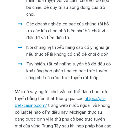
minh họa tuyệt vời về cách chơi với đồ họa
ba chiều để duy trì sự sống động của trò
chơi.
Các doanh nghiệp cờ bạc của chúng tôi hỗ
trợ các lựa chọn phổ biến như bài chơi, ví
điện tử và tiền điện tử.
Nói chung, vị trí xếp hạng cao có ý nghĩa gì
nếu thực tế là không có chỗ để chơi ở đó?
Tuy nhiên, tất cả những tuyên bố đó đều có
khả năng hợp pháp hóa cờ bạc trực tuyến
cũng như cá cược trực tuyến rất thấp.
Mặc dù vậy, người chơi vẫn có thể đánh bạc trực
tuyến bằng tiền thật thông qua các
https://ph-
bet-casino.com/
trang web nước ngoài, và không
có luật lệ nào cấm điều này. Michigan thực sự
đang được định vị là thủ phủ cờ bạc trực tuyến
mới của vùng Trung Tây sau khi hợp pháp hóa các