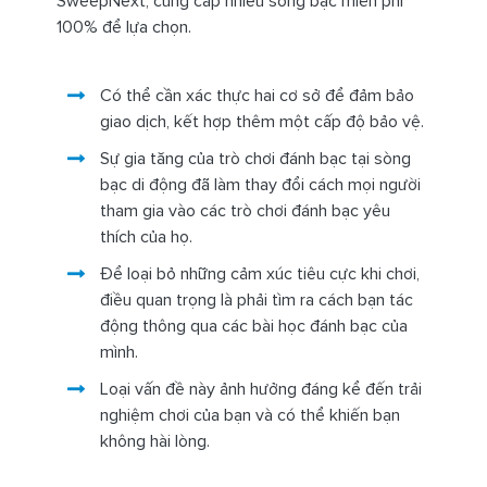
SweepNext, cung cấp nhiều sòng bạc miễn phí
100% để lựa chọn.
Có thể cần xác thực hai cơ sở để đảm bảo
giao dịch, kết hợp thêm một cấp độ bảo vệ.
Sự gia tăng của trò chơi đánh bạc tại sòng
bạc di động đã làm thay đổi cách mọi người
tham gia vào các trò chơi đánh bạc yêu
thích của họ.
Để loại bỏ những cảm xúc tiêu cực khi chơi,
điều quan trọng là phải tìm ra cách bạn tác
động thông qua các bài học đánh bạc của
mình.
Loại vấn đề này ảnh hưởng đáng kể đến trải
nghiệm chơi của bạn và có thể khiến bạn
không hài lòng.