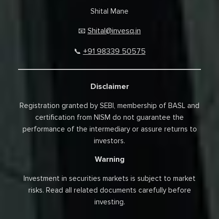
Shital Mane
Shital@invesq.in
📧
+91 98339 50575
📞
Disclaimer
Registration granted by SEBI, membership of BASL and
certification from NISM do not guarantee the
performance of the intermediary or assure returns to
investors.
Warning
Investment in securities markets is subject to market
risks. Read all related documents carefully before
investing.