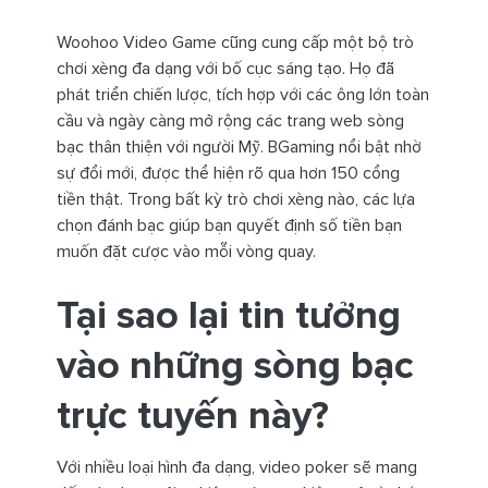
Woohoo Video Game cũng cung cấp một bộ trò
chơi xèng đa dạng với bố cục sáng tạo. Họ đã
phát triển chiến lược, tích hợp với các ông lớn toàn
cầu và ngày càng mở rộng các trang web sòng
bạc thân thiện với người Mỹ. BGaming nổi bật nhờ
sự đổi mới, được thể hiện rõ qua hơn 150 cổng
tiền thật. Trong bất kỳ trò chơi xèng nào, các lựa
chọn đánh bạc giúp bạn quyết định số tiền bạn
muốn đặt cược vào mỗi vòng quay.
Tại sao lại tin tưởng
vào những sòng bạc
trực tuyến này?
Với nhiều loại hình đa dạng, video poker sẽ mang