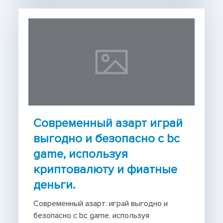
Современный азарт играй
выгодно и безопасно с bc
game, используя
криптовалюту и фиатные
деньги.
Современный азарт: играй выгодно и
безопасно с bc game, используя