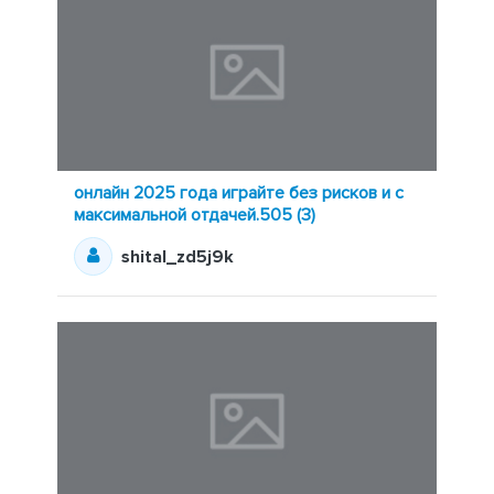
онлайн 2025 года играйте без рисков и с
максимальной отдачей.505 (3)
shital_zd5j9k