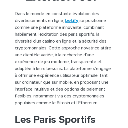
Dans le monde en constante évolution des
divertissements en ligne,
betify
se positionne
comme une plateforme innovante, combinant
habilement l’excitation des paris sportifs, la
diversité d’un casino en ligne et la sécurité des
cryptomonnaies. Cette approche novatrice attire
une clientèle variée, à la recherche d’une
expérience de jeu moderne, transparente et
adaptée à leurs besoins. La plateforme s’engage
à offrir une expérience utilisateur optimale, tant
sur ordinateur que sur mobile, en proposant une
interface intuitive et des options de paiement
flexibles, notamment via des cryptomonnaies
populaires comme le Bitcoin et l’Ethereum.
Les Paris Sportifs