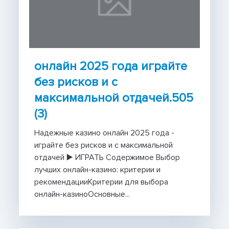
онлайн 2025 года играйте
без рисков и с
максимальной отдачей.505
(3)
Надежные казино онлайн 2025 года -
играйте без рисков и с максимальной
отдачей ▶️ ИГРАТЬ Содержимое Выбор
лучших онлайн-казино: критерии и
рекомендацииКритерии для выбора
онлайн-казиноОсновные...