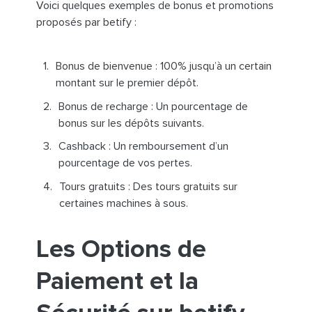
Voici quelques exemples de bonus et promotions
proposés par betify :
Bonus de bienvenue : 100% jusqu’à un certain
montant sur le premier dépôt.
Bonus de recharge : Un pourcentage de
bonus sur les dépôts suivants.
Cashback : Un remboursement d’un
pourcentage de vos pertes.
Tours gratuits : Des tours gratuits sur
certaines machines à sous.
Les Options de
Paiement et la