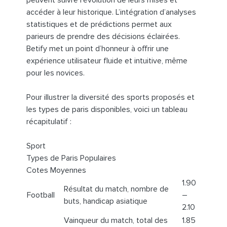
peuvent suivre l’évolution de leurs mises et
accéder à leur historique. L’intégration d’analyses
statistiques et de prédictions permet aux
parieurs de prendre des décisions éclairées.
Betify met un point d’honneur à offrir une
expérience utilisateur fluide et intuitive, même
pour les novices.
Pour illustrer la diversité des sports proposés et
les types de paris disponibles, voici un tableau
récapitulatif :
Sport
Types de Paris Populaires
Cotes Moyennes
1.90
Résultat du match, nombre de
Football
–
buts, handicap asiatique
2.10
Vainqueur du match, total des
1.85