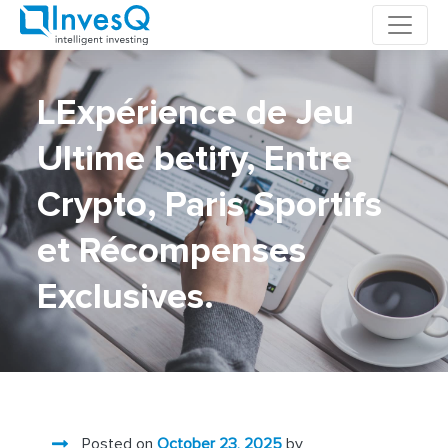
Skip
to
content
LExpérience de Jeu
Ultime betify, Entre
Crypto, Paris Sportifs
et Récompenses
Exclusives.
Posted on
October 23, 2025
by