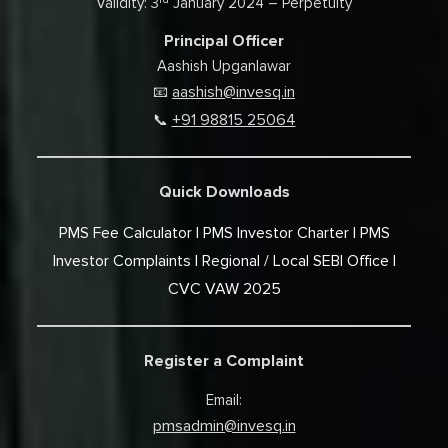
Validity: 3
January 2024 – Perpetuity
Principal Officer
Aashish Upganlawar
aashish@invesq.in
📧
+91 98815 25064
📞
Quick Downloads
PMS Fee Calculator
PMS Investor Charter
PMS
Investor Complaints
Regional / Local SEBI Office
CVC VAW 2025
Register a Complaint
Email:
pmsadmin@invesq.in