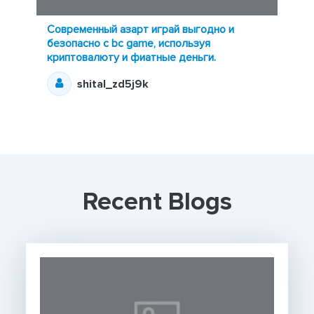
Современный азарт играй выгодно и
безопасно с bc game, используя
криптовалюту и фиатные деньги.
shital_zd5j9k
Recent Blogs