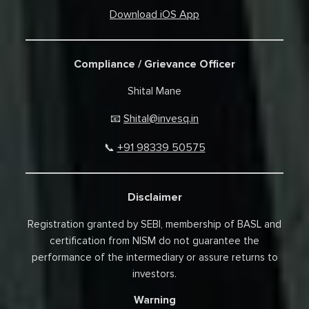
Download iOS App
Compliance / Grievance Officer
Shital Mane
Shital@invesq.in
📧
+91 98339 50575
📞
Disclaimer
Registration granted by SEBI, membership of BASL and
certification from NISM do not guarantee the
performance of the intermediary or assure returns to
investors.
Warning