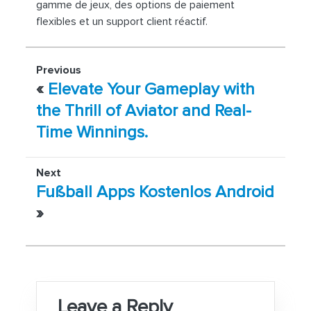
gamme de jeux, des options de paiement
flexibles et un support client réactif.
Previous
«
Elevate Your Gameplay with
the Thrill of Aviator and Real-
Time Winnings.
Next
Fußball Apps Kostenlos Android
»
Leave a Reply