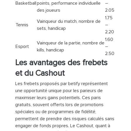
Basketball
points, performance individuelle
–
des joueurs
2.05
1.75
Vainqueur du match, nombre de
Tennis
–
sets, handicap
2.20
1.60
Vainqueur de la partie, nombre de
Esport
–
kills, handicap
2.50
Les avantages des frebets
et du Cashout
Les frebets proposés par betify représentent
une opportunité unique pour les parieurs de
maximiser leurs gains potentiels. Ces paris
gratuits, souvent offerts lors de promotions
spéciales ou de programmes de fidélité,
permettent de prendre des risques calculés sans
engager de fonds propres. Le Cashout, quant à