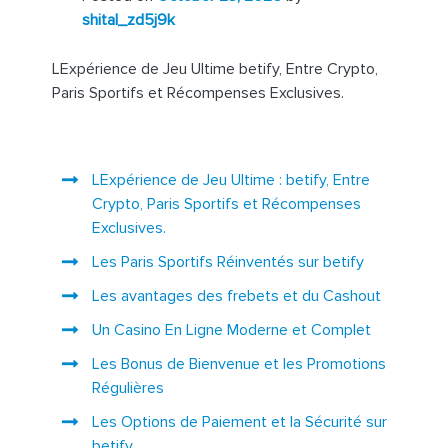
shital_zd5j9k
LExpérience de Jeu Ultime betify, Entre Crypto,
Paris Sportifs et Récompenses Exclusives.
LExpérience de Jeu Ultime : betify, Entre
Crypto, Paris Sportifs et Récompenses
Exclusives.
Les Paris Sportifs Réinventés sur betify
Les avantages des frebets et du Cashout
Un Casino En Ligne Moderne et Complet
Les Bonus de Bienvenue et les Promotions
Régulières
Les Options de Paiement et la Sécurité sur
betify