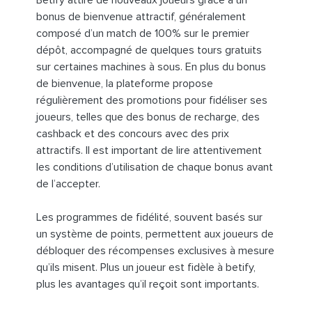
Betify attire de nouveaux joueurs grâce à un
bonus de bienvenue attractif, généralement
composé d’un match de 100% sur le premier
dépôt, accompagné de quelques tours gratuits
sur certaines machines à sous. En plus du bonus
de bienvenue, la plateforme propose
régulièrement des promotions pour fidéliser ses
joueurs, telles que des bonus de recharge, des
cashback et des concours avec des prix
attractifs. Il est important de lire attentivement
les conditions d’utilisation de chaque bonus avant
de l’accepter.
Les programmes de fidélité, souvent basés sur
un système de points, permettent aux joueurs de
débloquer des récompenses exclusives à mesure
qu’ils misent. Plus un joueur est fidèle à betify,
plus les avantages qu’il reçoit sont importants.