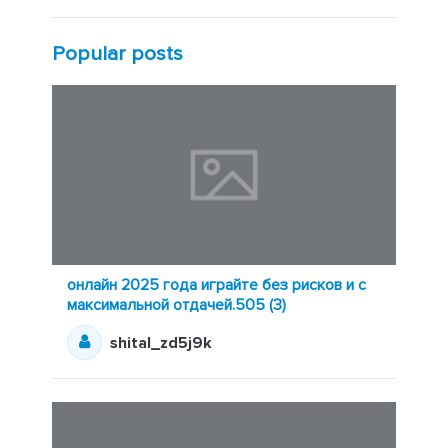
Popular posts
онлайн 2025 года играйте без рисков и с
максимальной отдачей.505 (3)
shital_zd5j9k