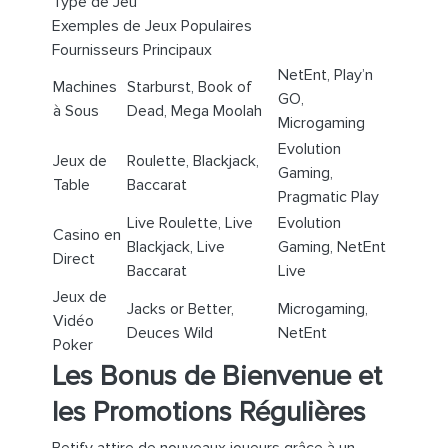
Type de Jeu
Exemples de Jeux Populaires
Fournisseurs Principaux
NetEnt, Play’n
Machines
Starburst, Book of
GO,
à Sous
Dead, Mega Moolah
Microgaming
Evolution
Jeux de
Roulette, Blackjack,
Gaming,
Table
Baccarat
Pragmatic Play
Live Roulette, Live
Evolution
Casino en
Blackjack, Live
Gaming, NetEnt
Direct
Baccarat
Live
Jeux de
Jacks or Better,
Microgaming,
Vidéo
Deuces Wild
NetEnt
Poker
Les Bonus de Bienvenue et
les Promotions Régulières