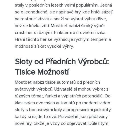
staly v posledních letech velmi populárními. Jedná
se o jednoduché, ale napínavé hry, kde hráči sázejí
na rostoucí křivku a snaží se vybrat výhru dříve,
než se křivka zřítí. Mostbet nabízí široký výběr
crash her s různými funkcemi a úrovněmi rizika.
Hraní těchto her se vyznačuje rychlým tempem a
možností získat vysoké výhry.
Sloty od Předních Výrobců:
Tisíce Možností
Mostbet nabízí tisíce automatů od předních
světových výrobců. Uživatelé si mohou vybrat z
různých témat, funkcí a výplatních potenciálů. Od
klasických ovocných automatů po moderní video
sloty s bonusovými koly a progresivními jackpoty,
každý si najde to své. Pravidelně jsou přidávány
nové hry, takže je vždy co objevovat. Důležitým