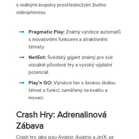
s reálnými krupiéry prostřednictvím živého
videopřenosu.
Pragmatic Play:
Známý výrobce automatů
s inovativními funkcemi a atraktivními
tématy.
NetEnt:
Švédský gigant známý pro své
vizuálně působivé hry a vysoký výplatní
potenciál.
Play’n GO:
Výrobce her s širokou škálou
témat a funkcí, zaměřený na kvalitu a
inovaci.
Crash Hry: Adrenalinová
Zábava
Crash hry, jako jsou Aviator, Aviatrix a JetX, se