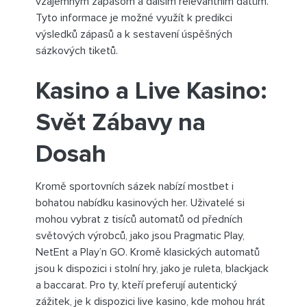
vzájemným zápasom a dalším relevantním datům.
Tyto informace je možné využít k predikci
výsledků zápasů a k sestavení úspěšných
sázkových tiketů.
Kasino a Live Kasino:
Svět Zábavy na
Dosah
Kromě sportovních sázek nabízí mostbet i
bohatou nabídku kasinových her. Uživatelé si
mohou vybrat z tisíců automatů od předních
světových výrobců, jako jsou Pragmatic Play,
NetEnt a Play’n GO. Kromě klasických automatů
jsou k dispozici i stolní hry, jako je ruleta, blackjack
a baccarat. Pro ty, kteří preferují autentický
zážitek, je k dispozici live kasino, kde mohou hrát