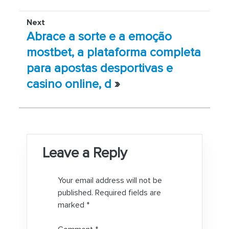
Next
Abrace a sorte e a emoção
mostbet, a plataforma completa
para apostas desportivas e
casino online, d
»
Leave a Reply
Your email address will not be
published.
Required fields are
marked
*