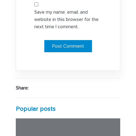
Save my name, email, and
website in this browser for the
next time I comment.
Share:
Popular posts