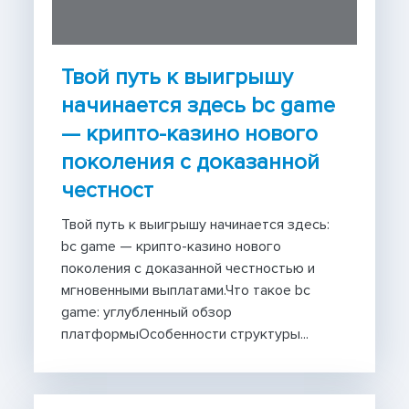
Твой путь к выигрышу
начинается здесь bc game
— крипто-казино нового
поколения с доказанной
честност
Твой путь к выигрышу начинается здесь:
bc game — крипто-казино нового
поколения с доказанной честностью и
мгновенными выплатами.Что такое bc
game: углубленный обзор
платформыОсобенности структуры...