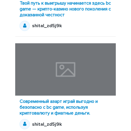
Твой путь к выигрышу начинается здесь bc
game — крипто-казино нового поколения с
доказанной честност
shital_zd5j9k
Современный азарт играй выгодно и
безопасно с bc game, используя
криптовалюту и фиатные деньги.
shital_zd5j9k