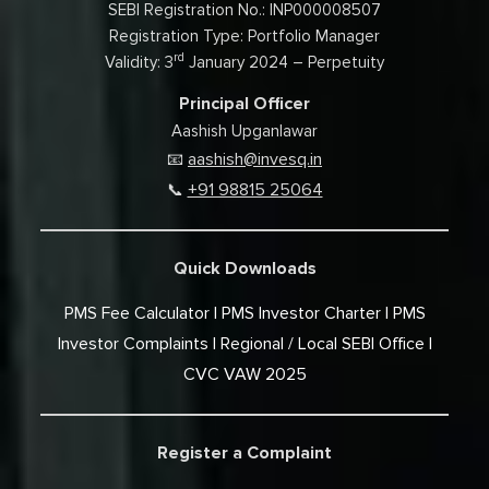
SEBI Registration No.: INP000008507
Registration Type: Portfolio Manager
rd
Validity: 3
January 2024 – Perpetuity
Principal Officer
Aashish Upganlawar
aashish@invesq.in
📧
+91 98815 25064
📞
Quick Downloads
PMS Fee Calculator
PMS Investor Charter
PMS
Investor Complaints
Regional / Local SEBI Office
CVC VAW 2025
Register a Complaint