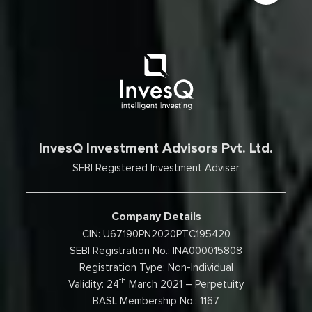
InvesQ Investment Advisors Pvt. Ltd.
SEBI Registered Investment Adviser
Company Details
CIN: U67190PN2020PTC195420
SEBI Registration No.: INA000015808
Registration Type: Non-Individual
th
Validity: 24
March 2021 – Perpetuity
BASL Membership No.: 1167