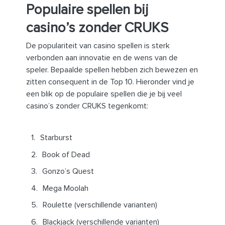
Populaire spellen bij
casino’s zonder CRUKS
De populariteit van casino spellen is sterk
verbonden aan innovatie en de wens van de
speler. Bepaalde spellen hebben zich bewezen en
zitten consequent in de Top 10. Hieronder vind je
een blik op de populaire spellen die je bij veel
casino’s zonder CRUKS tegenkomt:
Starburst
Book of Dead
Gonzo’s Quest
Mega Moolah
Roulette (verschillende varianten)
Blackjack (verschillende varianten)