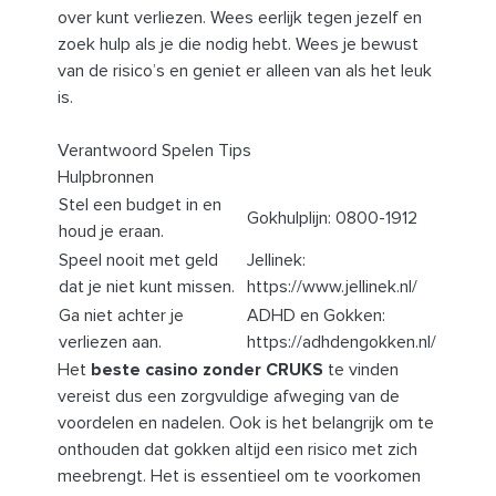
over kunt verliezen. Wees eerlijk tegen jezelf en
zoek hulp als je die nodig hebt. Wees je bewust
van de risico’s en geniet er alleen van als het leuk
is.
Verantwoord Spelen Tips
Hulpbronnen
Stel een budget in en
Gokhulplijn: 0800-1912
houd je eraan.
Speel nooit met geld
Jellinek:
dat je niet kunt missen.
https://www.jellinek.nl/
Ga niet achter je
ADHD en Gokken:
verliezen aan.
https://adhdengokken.nl/
Het
beste casino zonder CRUKS
te vinden
vereist dus een zorgvuldige afweging van de
voordelen en nadelen. Ook is het belangrijk om te
onthouden dat gokken altijd een risico met zich
meebrengt. Het is essentieel om te voorkomen