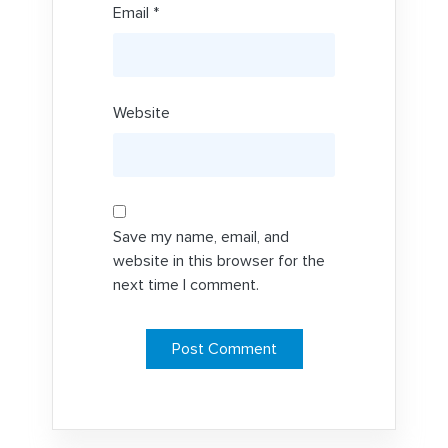
Email
*
Website
Save my name, email, and
website in this browser for the
next time I comment.