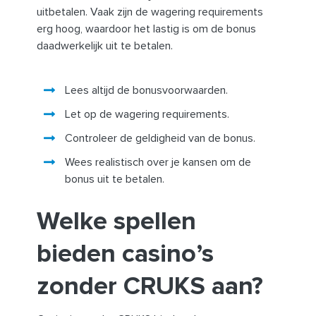
uitbetalen. Vaak zijn de wagering requirements
erg hoog, waardoor het lastig is om de bonus
daadwerkelijk uit te betalen.
Lees altijd de bonusvoorwaarden.
Let op de wagering requirements.
Controleer de geldigheid van de bonus.
Wees realistisch over je kansen om de
bonus uit te betalen.
Welke spellen
bieden casino’s
zonder CRUKS aan?