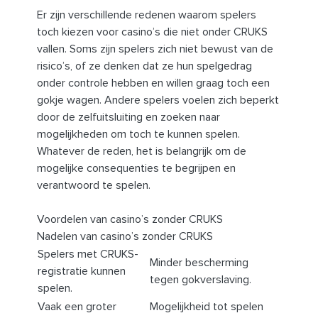
Er zijn verschillende redenen waarom spelers
toch kiezen voor casino’s die niet onder CRUKS
vallen. Soms zijn spelers zich niet bewust van de
risico’s, of ze denken dat ze hun spelgedrag
onder controle hebben en willen graag toch een
gokje wagen. Andere spelers voelen zich beperkt
door de zelfuitsluiting en zoeken naar
mogelijkheden om toch te kunnen spelen.
Whatever de reden, het is belangrijk om de
mogelijke consequenties te begrijpen en
verantwoord te spelen.
Voordelen van casino’s zonder CRUKS
Nadelen van casino’s zonder CRUKS
Spelers met CRUKS-
Minder bescherming
registratie kunnen
tegen gokverslaving.
spelen.
Vaak een groter
Mogelijkheid tot spelen