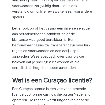
verbinding heeft (HTTPS) en lees de algemene
voorwaarden zorgvuldig door. Het is ook
verstandig om online reviews te lezen van andere
spelers.
Let er ook op of het casino een diverse selectie
aan betaalmethoden aanbiedt en of de
klantenservice goed bereikbaar is. Een
betrouwbaar casino zal transparant zijn over hun
regels en voorwaarden en een eerlijk spel
aanbieden. Wees sceptisch over casino’s die
beloven dat je snel rijk kunt worden of die
onrealistisch hoge bonussen aanbieden.
Wat is een Curaçao licentie?
Een Curaçao licentie is een veelvoorkomende
licentie voor online casino’s die buiten Nederland
opereren. De licentie wordt uitgegeven door de