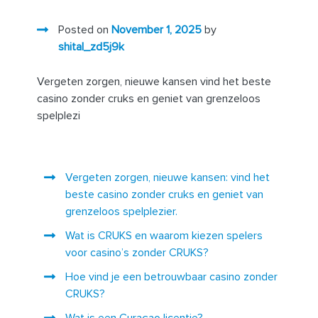
Posted on
November 1, 2025
by
shital_zd5j9k
Vergeten zorgen, nieuwe kansen vind het beste
casino zonder cruks en geniet van grenzeloos
spelplezi
Vergeten zorgen, nieuwe kansen: vind het
beste casino zonder cruks en geniet van
grenzeloos spelplezier.
Wat is CRUKS en waarom kiezen spelers
voor casino’s zonder CRUKS?
Hoe vind je een betrouwbaar casino zonder
CRUKS?
Wat is een Curaçao licentie?