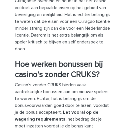
Curaçaose overheid en houdt in dat het casino
voldoet aan bepaalde eisen op het gebied van
beveiliging en eerlijkheid. Het is echter belangrijk
te weten dat de eisen voor een Curaçao licentie
minder streng zijn dan die voor een Nederlandse
licentie. Daarom is het extra belangrijk om als
speler kritisch te blijven en zelf onderzoek te
doen.
Hoe werken bonussen bij
casino’s zonder CRUKS?
Casino’s zonder CRUKS bieden vaak
aantrekkelijke bonussen aan om nieuwe spelers
te werven. Echter, het is belangrijk om de
bonusvoorwaarden goed door te lezen, voordat
je de bonus accepteert.
Let vooral op de
wagering requirements,
het bedrag dat je
moet inzetten voordat je de bonus kunt