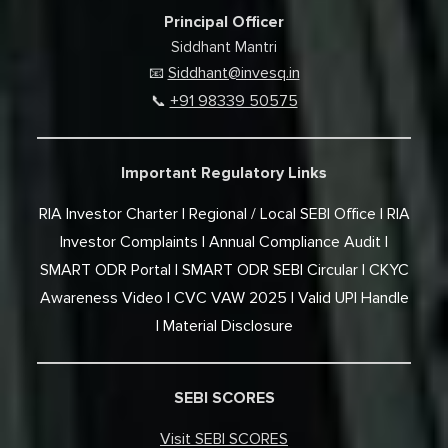
Principal Officer
Siddhant Mantri
Siddhant@invesq.in
📧
+91 98339 50575
📞
Important Regulatory Links
RIA Investor Charter
Regional / Local SEBI Office
RIA
Investor Complaints
Annual Compliance Audit
SMART ODR Portal
SMART ODR SEBI Circular
CKYC
Awareness Video
CVC VAW 2025
Valid UPI Handle
Material Disclosure
SEBI SCORES
Visit SEBI SCORES