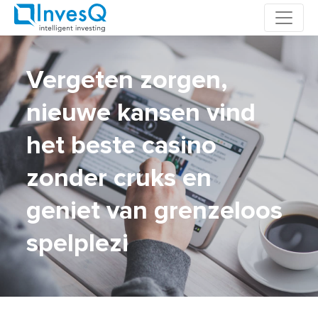
Skip
to
content
Vergeten zorgen,
nieuwe kansen vind
het beste casino
zonder cruks en
geniet van grenzeloos
spelplezi