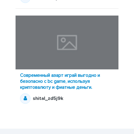
Современный азарт играй выгодно и
безопасно с bc game, используя
криптовалюту и фиатные деньги.
shital_zd5j9k