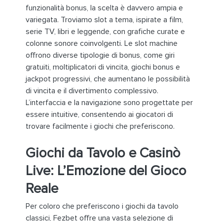
funzionalità bonus, la scelta è davvero ampia e
variegata. Troviamo slot a tema, ispirate a film,
serie TV, libri e leggende, con grafiche curate e
colonne sonore coinvolgenti. Le slot machine
offrono diverse tipologie di bonus, come giri
gratuiti, moltiplicatori di vincita, giochi bonus e
jackpot progressivi, che aumentano le possibilità
di vincita e il divertimento complessivo.
L’interfaccia e la navigazione sono progettate per
essere intuitive, consentendo ai giocatori di
trovare facilmente i giochi che preferiscono.
Giochi da Tavolo e Casinò
Live: L’Emozione del Gioco
Reale
Per coloro che preferiscono i giochi da tavolo
classici, Fezbet offre una vasta selezione di