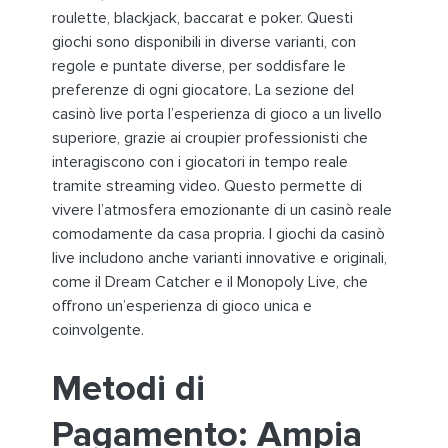
roulette, blackjack, baccarat e poker. Questi
giochi sono disponibili in diverse varianti, con
regole e puntate diverse, per soddisfare le
preferenze di ogni giocatore. La sezione del
casinò live porta l’esperienza di gioco a un livello
superiore, grazie ai croupier professionisti che
interagiscono con i giocatori in tempo reale
tramite streaming video. Questo permette di
vivere l’atmosfera emozionante di un casinò reale
comodamente da casa propria. I giochi da casinò
live includono anche varianti innovative e originali,
come il Dream Catcher e il Monopoly Live, che
offrono un’esperienza di gioco unica e
coinvolgente.
Metodi di
Pagamento: Ampia