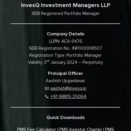
InvesQ Investment Managers LLP
SEBI Registered Portfolio Manager
Company Details
LLPIN: ACA-0476
SEBI Registration No.: INP000008507
Registration Type: Portfolio Manager
rd
Validity: 3
January 2024 – Perpetuity
Principal Officer
Aashish Upganlawar
aashish@invesq.in
📧
+91 98815 25064
📞
Quick Downloads
PMS Fee Calculator
PMS Investor Charter
PMS