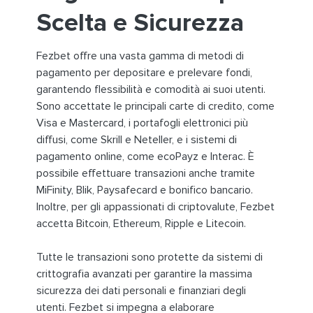
Scelta e Sicurezza
Fezbet offre una vasta gamma di metodi di
pagamento per depositare e prelevare fondi,
garantendo flessibilità e comodità ai suoi utenti.
Sono accettate le principali carte di credito, come
Visa e Mastercard, i portafogli elettronici più
diffusi, come Skrill e Neteller, e i sistemi di
pagamento online, come ecoPayz e Interac. È
possibile effettuare transazioni anche tramite
MiFinity, Blik, Paysafecard e bonifico bancario.
Inoltre, per gli appassionati di criptovalute, Fezbet
accetta Bitcoin, Ethereum, Ripple e Litecoin.
Tutte le transazioni sono protette da sistemi di
crittografia avanzati per garantire la massima
sicurezza dei dati personali e finanziari degli
utenti. Fezbet si impegna a elaborare