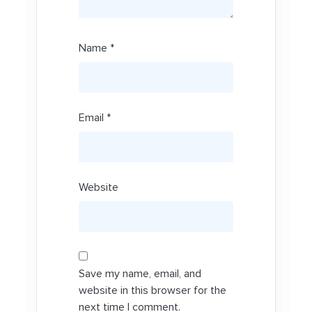
Name
*
Email
*
Website
Save my name, email, and
website in this browser for the
next time I comment.