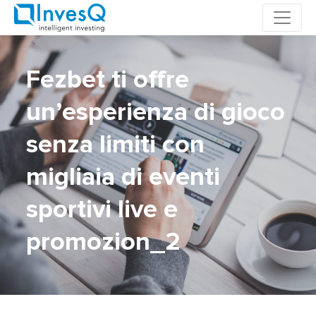
Skip
to
content
Fezbet ti offre
un’esperienza di gioco
senza limiti con
migliaia di eventi
sportivi live e
promozion_2