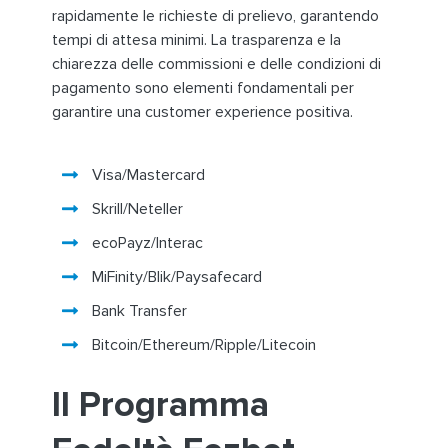
rapidamente le richieste di prelievo, garantendo
tempi di attesa minimi. La trasparenza e la
chiarezza delle commissioni e delle condizioni di
pagamento sono elementi fondamentali per
garantire una customer experience positiva.
Visa/Mastercard
Skrill/Neteller
ecoPayz/Interac
MiFinity/Blik/Paysafecard
Bank Transfer
Bitcoin/Ethereum/Ripple/Litecoin
Il Programma