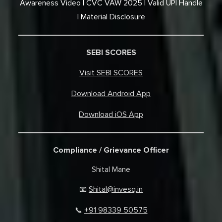
Awareness Video
CVC VAW 2025
Valid UPI Handle
Material Disclosure
SEBI SCORES
Visit SEBI SCORES
Download Android App
Download iOS App
Compliance / Grievance Officer
Shital Mane
Shital@invesq.in
📧
+91 98339 50575
📞