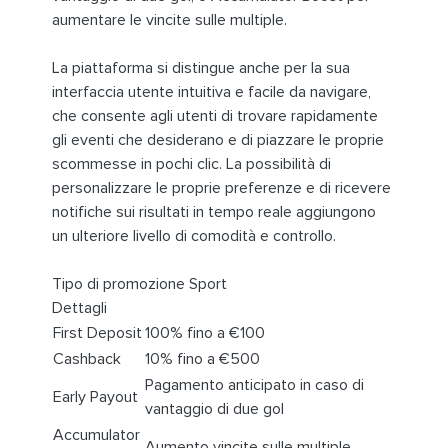
aumentare le vincite sulle multiple.
La piattaforma si distingue anche per la sua
interfaccia utente intuitiva e facile da navigare,
che consente agli utenti di trovare rapidamente
gli eventi che desiderano e di piazzare le proprie
scommesse in pochi clic. La possibilità di
personalizzare le proprie preferenze e di ricevere
notifiche sui risultati in tempo reale aggiungono
un ulteriore livello di comodità e controllo.
Tipo di promozione Sport
Dettagli
First Deposit
100% fino a €100
Cashback
10% fino a €500
Pagamento anticipato in caso di
Early Payout
vantaggio di due gol
Accumulator
Aumento vincite sulle multiple