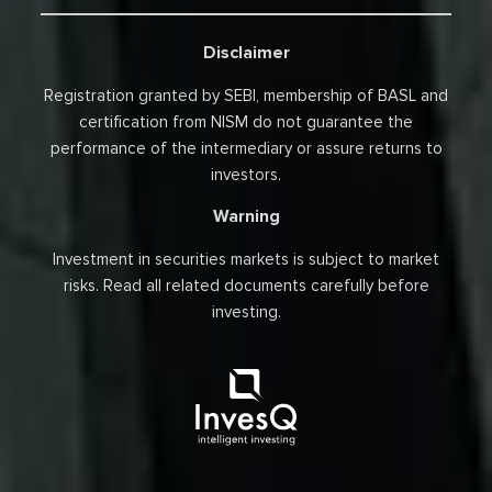
Disclaimer
Registration granted by SEBI, membership of BASL and
certification from NISM do not guarantee the
performance of the intermediary or assure returns to
investors.
Warning
Investment in securities markets is subject to market
risks. Read all related documents carefully before
investing.