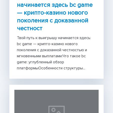
начинается здесь bc game
— крипто-казино нового
поколения с доказанной
честност
Твой путь к выигрышу начинается здесь:
bc game — крипто-казино нового
поколения с доказанной честностью и
мгновенными выплатами.Что такое bc
game: углубленный обзор
платформыОсобенности структуры...