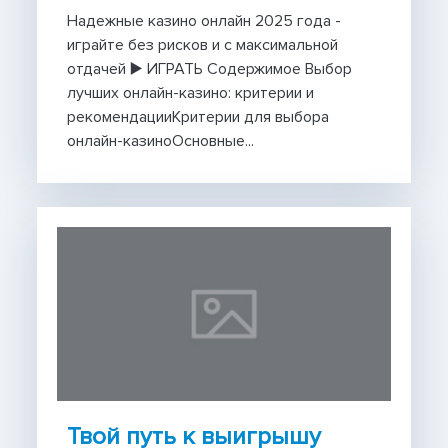
Надежные казино онлайн 2025 года -
играйте без рисков и с максимальной
отдачей ▶️ ИГРАТЬ Содержимое Выбор
лучших онлайн-казино: критерии и
рекомендацииКритерии для выбора
онлайн-казиноОсновные...
Твой путь к выигрышу