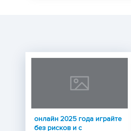
онлайн 2025 года играйте
без рисков и с