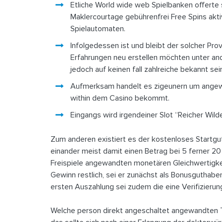
Etliche World wide web Spielbanken offerte
Maklercourtage gebührenfrei Free Spins aktiv
Spielautomaten.
Infolgedessen ist und bleibt der solcher Prov
Erfahrungen neu erstellen möchten unter a
jedoch auf keinen fall zahlreiche bekannt sei
Aufmerksam handelt es zigeunern um ange
within dem Casino bekommt.
Eingangs wird irgendeiner Slot “Reicher Wild
Zum anderen existiert es der kostenloses Startgu
einander meist damit einen Betrag bei 5 ferner 20
Freispiele angewandten monetären Gleichwertigkeit
Gewinn restlich, sei er zunächst als Bonusguthabe
ersten Auszahlung sei zudem die eine Verifizierung
Welche person direkt angeschaltet angewandten T