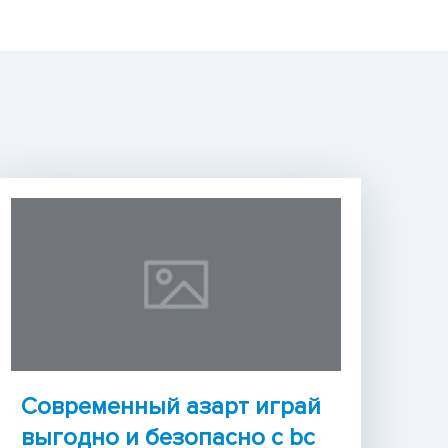
Современный азарт играй
выгодно и безопасно с bc