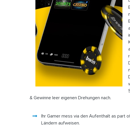
& Gewinne leer eigenen Drehungen nach.
Ihr Gamer mess via den Aufenthalt as part o
Ländern aufweisen.