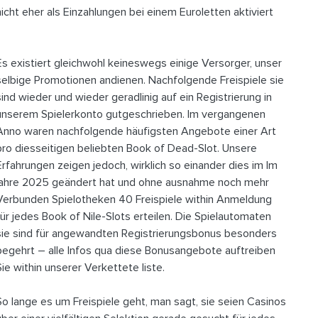
icht eher als Einzahlungen bei einem Euroletten aktiviert
Es existiert gleichwohl keineswegs einige Versorger, unser
selbige Promotionen andienen. Nachfolgende Freispiele sie
sind wieder und wieder geradlinig auf ein Registrierung in
unserem Spielerkonto gutgeschrieben. Im vergangenen
Anno waren nachfolgende häufigsten Angebote einer Art
pro diesseitigen beliebten Book of Dead-Slot. Unsere
Erfahrungen zeigen jedoch, wirklich so einander dies im Im
jahre 2025 geändert hat und ohne ausnahme noch mehr
Verbunden Spielotheken 40 Freispiele within Anmeldung
für jedes Book of Nile-Slots erteilen. Die Spielautomaten
sie sind für angewandten Registrierungsbonus besonders
begehrt – alle Infos qua diese Bonusangebote auftreiben
Sie within unserer Verkettete liste.
So lange es um Freispiele geht, man sagt, sie seien Casinos