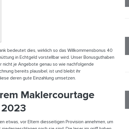
ank bedeutet dies, wirklich so das Willkommensbonus 40
chüttung in Echtgeld vorstellbar wird. Unser Bonusguthaben
ar nicht je Angebote genau so wie nachfolgende
ung bereits plausibel, ist und bleibt ihr
diese deren gute Einzahlung umsetzen.
erem Maklercourtage
g 2023
 etwas, vor Eltern diesseitigen Provision annehmen, um
 niedergeschlagen nach sie sind. Die leser im griff haben