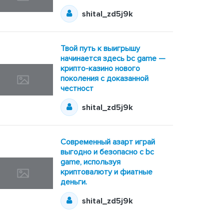
shital_zd5j9k
Твой путь к выигрышу
начинается здесь bc game —
крипто-казино нового
поколения с доказанной
честност
shital_zd5j9k
Современный азарт играй
выгодно и безопасно с bc
game, используя
криптовалюту и фиатные
деньги.
shital_zd5j9k