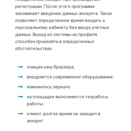
регистрации. После этого программа
запоминает введение данных аккаунта. Такое
позволяет определённое время входить к
персональному кабинету без ввода учётных
данных. Выход из системы из профиля
способен произойти в определенных
обстоятельствах:
очищен кеш браузера;
внедряется современное оборудование;
изменилось зеркало
на площадке выполняются техработы
работы;
клиент долгое время не заходил в
аккаунт.