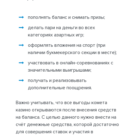
пополнять баланс и снимать призы;
делать пари на деньги во всех
категориях азартных игр;
оформлять вложения на спорт (при
наличии букмекерского секции в месте);
участвовать в онлайн-соревнованиях с
значительными выигрышами;
получать и реализовывать
дополнительные поощрения.
Важно учитывать, что все выгоды комета
казино открываются после внесения средств
на баланса. С целью данного нужно внести на
счёт денежные средства, которой достаточно
для совершения ставок и участия в