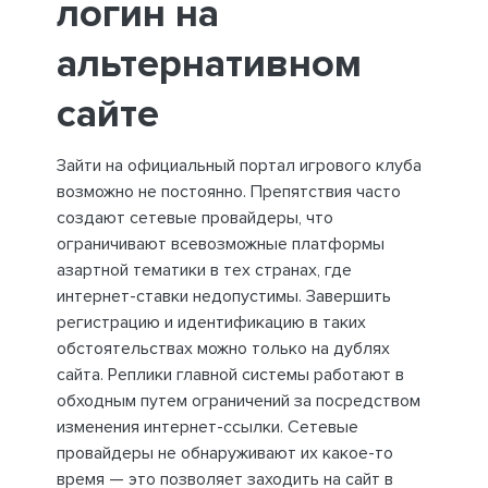
логин на
альтернативном
сайте
Зайти на официальный портал игрового клуба
возможно не постоянно. Препятствия часто
создают сетевые провайдеры, что
ограничивают всевозможные платформы
азартной тематики в тех странах, где
интернет-ставки недопустимы. Завершить
регистрацию и идентификацию в таких
обстоятельствах можно только на дублях
сайта. Реплики главной системы работают в
обходным путем ограничений за посредством
изменения интернет-ссылки. Сетевые
провайдеры не обнаруживают их какое-то
время — это позволяет заходить на сайт в