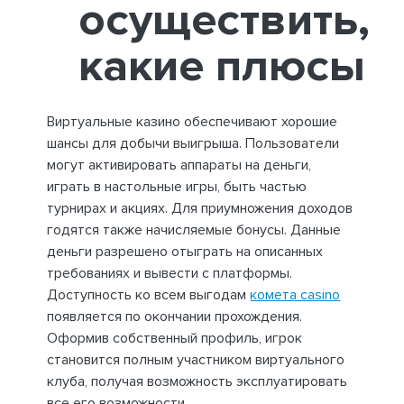
осуществить,
какие плюсы
Виртуальные казино обеспечивают хорошие
шансы для добычи выигрыша. Пользователи
могут активировать аппараты на деньги,
играть в настольные игры, быть частью
турнирах и акциях. Для приумножения доходов
годятся также начисляемые бонусы. Данные
деньги разрешено отыграть на описанных
требованиях и вывести с платформы.
Доступность ко всем выгодам
комета casino
появляется по окончании прохождения.
Оформив собственный профиль, игрок
становится полным участником виртуального
клуба, получая возможность эксплуатировать
все его возможности.