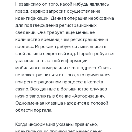
Независимо от того, какой нибудь являлась
повод, сервис запросит осуществление
идентификации. Данная операция необходима
для подтверждения регистрационных
сведений. Она требует еще меньшее
количество времени, чем регистрационный
процесс. Игрокам требуется лишь вписать
свой логин и секретный код. Порой требуется
указание контактной информации —
мобильного номера или e-mail адреса. Связь
не может разниться от того, что применялся
при регистрационном процессе в kometa
casino. Всю данные в большинстве случаев
нужно заполнять в бланке «Авторизация».
Одноименная клавиша находится в топовой
области портала.
Когда информация указаны правильно,
идентификация произойдёт немедленно.