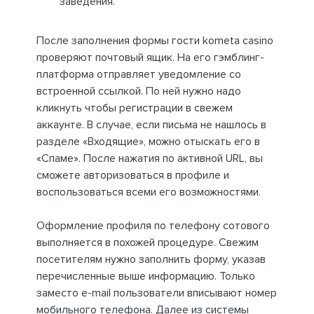
заведения.
После заполнения формы гости kometa casino
проверяют почтовый ящик. На его гэмблинг-
платформа отправляет уведомление со
встроенной ссылкой. По ней нужно надо
кликнуть чтобы регистрации в свежем
аккаунте. В случае, если письма не нашлось в
разделе «Входящие», можно отыскать его в
«Спаме». После нажатия по активной URL, вы
сможете авторизоваться в профиле и
воспользоваться всеми его возможностями.
Оформление профиля по телефону сотового
выполняется в похожей процедуре. Свежим
посетителям нужно заполнить форму, указав
перечисленные выше информацию. Только
заместо e-mail пользователи вписывают номер
мобильного телефона. Далее из системы