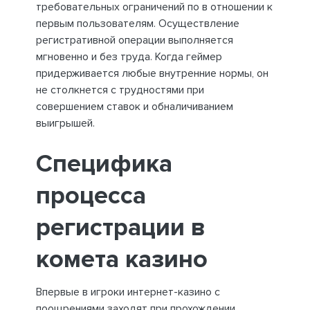
требовательных ограничений по в отношении к
первым пользователям. Осуществление
регистративной операции выполняется
мгновенно и без труда. Когда геймер
придерживается любые внутренние нормы, он
не столкнется с трудностями при
совершением ставок и обналичиванием
выигрышей.
Специфика
процесса
регистрации в
комета казино
Впервые в игроки интернет-казино с
поощрениями заходят при прохождении