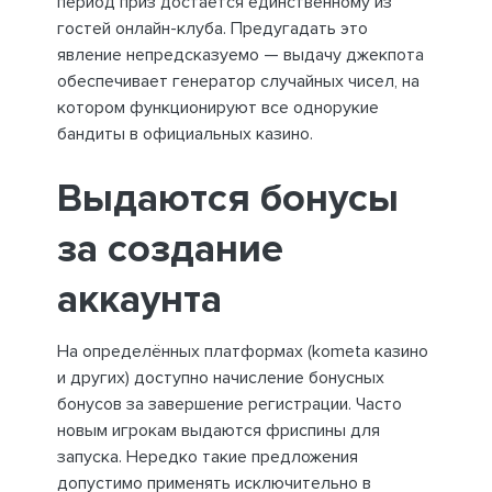
период приз достается единственному из
гостей онлайн-клуба. Предугадать это
явление непредсказуемо — выдачу джекпота
обеспечивает генератор случайных чисел, на
котором функционируют все однорукие
бандиты в официальных казино.
Выдаются бонусы
за создание
аккаунта
На определённых платформах (kometa казино
и других) доступно начисление бонусных
бонусов за завершение регистрации. Часто
новым игрокам выдаются фриспины для
запуска. Нередко такие предложения
допустимо применять исключительно в