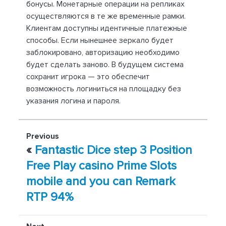
бонусы. Монетарные операции на репликах
осуществляются в те же временные рамки.
Клиентам доступны идентичные платежные
способы. Если нынешнее зеркало будет
заблокировано, авторизацию необходимо
будет сделать заново. В будущем система
сохранит игрока — это обеспечит
возможность логиниться на площадку без
указания логина и пароля.
Previous
«
Fantastic Dice step 3 Position
Free Play casino Prime Slots
mobile and you can Remark
RTP 94%