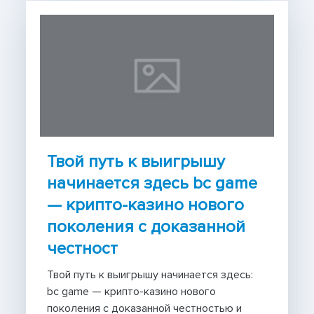
Твой путь к выигрышу
начинается здесь bc game
— крипто-казино нового
поколения с доказанной
честност
Твой путь к выигрышу начинается здесь:
bc game — крипто-казино нового
поколения с доказанной честностью и