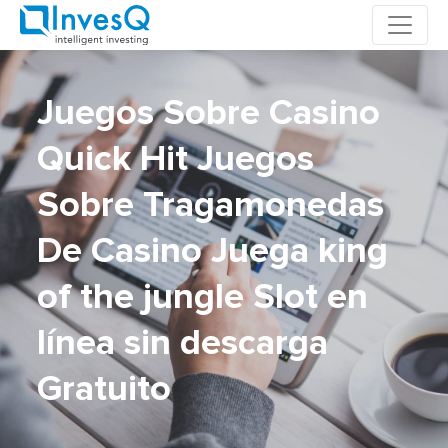
Skip
to
content
Juegos Sobre Casino
Quick Hit Juegos
Sobre Tragamonedas
De Casino Juega king
of the jungle Slot en
línea sin descarga
Gratuito