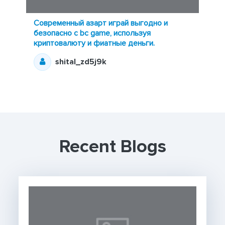
Современный азарт играй выгодно и
безопасно с bc game, используя
криптовалюту и фиатные деньги.
shital_zd5j9k
Recent Blogs