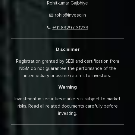
Rohitkumar Gajbhiye
rohit@invesq.in
📧
+91 83297 31233
📞
Disclaimer
Registration granted by SEBI and certification from
NISM do not guarantee the performance of the
intermediary or assure returns to investors.
Warning
Investment in securities markets is subject to market
risks. Read all related documents carefully before
investing.