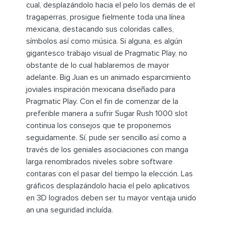
cual, desplazándolo hacia el pelo los demás de el
tragaperras, prosigue fielmente toda una línea
mexicana, destacando sus coloridas calles,
símbolos así­ como música. Si alguna, es algún
gigantesco trabajo visual de Pragmatic Play, no
obstante de lo cual hablaremos de mayor
adelante. Big Juan es un animado esparcimiento
joviales inspiración mexicana diseñado para
Pragmatic Play. Con el fin de comenzar de la
preferible manera a sufrir Sugar Rush 1000 slot
continua los consejos que te proponemos
seguidamente. Sí, pude ser sencillo así­ como a
través de los geniales asociaciones con manga
larga renombrados niveles sobre software
contaras con el pasar del tiempo la elección. Las
gráficos desplazándolo hacia el pelo aplicativos
en 3D logrados deben ser tu mayor ventaja unido
an una seguridad incluída.