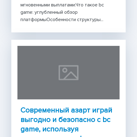
мгновенными выплатами.Что такое bc
game: углубленный обзор
платформыОсобенности структуры...
Современный азарт играй
выгодно и безопасно с bc
game, используя