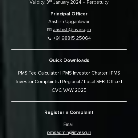
rd
Validity: 3
January 2024 – Perpetuity
Principal Officer
Aashish Upganlawar
aashish@invesq.in
📧
+91 98815 25064
📞
Quick Downloads
PMS Fee Calculator
PMS Investor Charter
PMS
Investor Complaints
Regional / Local SEBI Office
CVC VAW 2025
Register a Complaint
Email:
pmsadmin@invesq.in