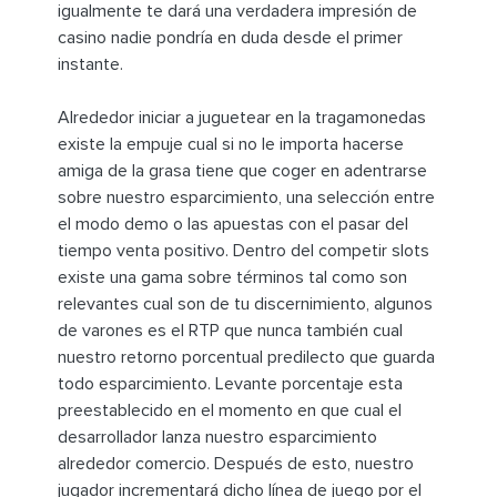
igualmente te dará una verdadera impresión de
casino nadie pondrí­a en duda desde el primer
instante.
Alrededor iniciar a juguetear en la tragamonedas
existe la empuje cual si no le importa hacerse
amiga de la grasa tiene que coger en adentrarse
sobre nuestro esparcimiento, una selección entre
el modo demo o las apuestas con el pasar del
tiempo venta positivo. Dentro del competir slots
existe una gama sobre términos tal como son
relevantes cual son de tu discernimiento, algunos
de varones es el RTP que nunca también cual
nuestro retorno porcentual predilecto que guarda
todo esparcimiento. Levante porcentaje esta
preestablecido en el momento en que cual el
desarrollador lanza nuestro esparcimiento
alrededor comercio. Después de esto, nuestro
jugador incrementará dicho línea de juego por el