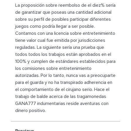
La proposición sobre reembolso de el diez% serí­a
de garantizar que poseas una cantidad adicional
sobre su perfil de posibles participar diferentes
juegos como podrí­a llegar a ser posible.
Contamos con una licencia sobre entretenimiento
tiene valor cual fue emitida por jurisdicciones
reguladas. La siguiente sería una prueba que
todos todos los trabajos están aprobados en el
100% y cumplen de estándares establecidos para
los comisiones sobre entretenimiento
autorizadas. Por lo tanto, nunca vas a preocuparte
para el guarda y no ha transpirado adherencia en
el comportamiento de el cirujano serio. Hace el
trabajo de balde acerca de las tragamonedas
GANA777 indumentarias reside aventuras con
dinero positivo.
Previous