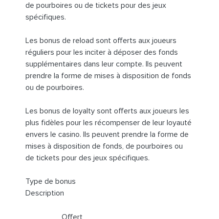
de pourboires ou de tickets pour des jeux
spécifiques.
Les bonus de reload sont offerts aux joueurs
réguliers pour les inciter à déposer des fonds
supplémentaires dans leur compte. Ils peuvent
prendre la forme de mises à disposition de fonds
ou de pourboires.
Les bonus de loyalty sont offerts aux joueurs les
plus fidèles pour les récompenser de leur loyauté
envers le casino. Ils peuvent prendre la forme de
mises à disposition de fonds, de pourboires ou
de tickets pour des jeux spécifiques.
Type de bonus
Description
Offert