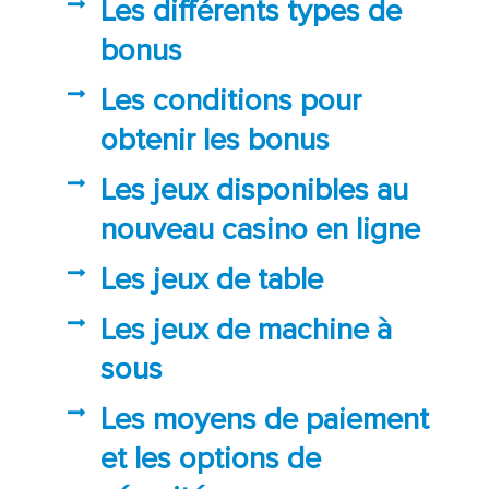
Les différents types de
bonus
Les conditions pour
obtenir les bonus
Les jeux disponibles au
nouveau casino en ligne
Les jeux de table
Les jeux de machine à
sous
Les moyens de paiement
et les options de