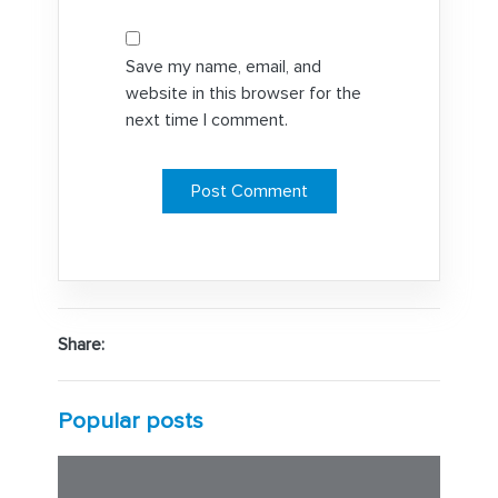
Save my name, email, and
website in this browser for the
next time I comment.
Share:
Popular posts