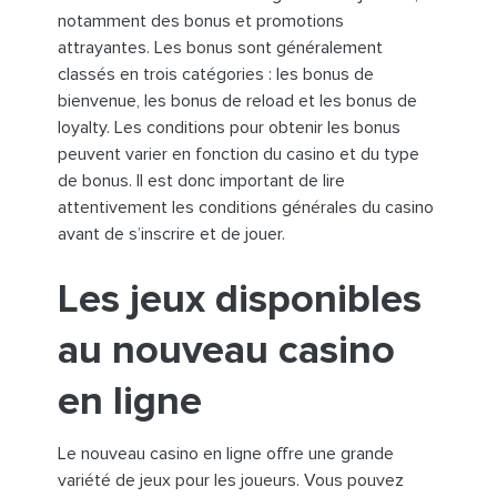
notamment des bonus et promotions
attrayantes. Les bonus sont généralement
classés en trois catégories : les bonus de
bienvenue, les bonus de reload et les bonus de
loyalty. Les conditions pour obtenir les bonus
peuvent varier en fonction du casino et du type
de bonus. Il est donc important de lire
attentivement les conditions générales du casino
avant de s’inscrire et de jouer.
Les jeux disponibles
au nouveau casino
en ligne
Le nouveau casino en ligne offre une grande
variété de jeux pour les joueurs. Vous pouvez