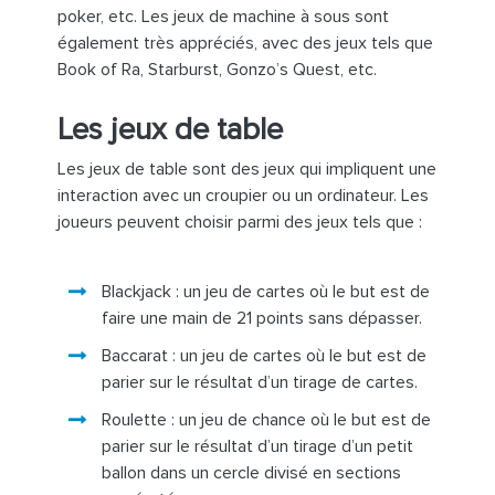
poker, etc. Les jeux de machine à sous sont
également très appréciés, avec des jeux tels que
Book of Ra, Starburst, Gonzo’s Quest, etc.
Les jeux de table
Les jeux de table sont des jeux qui impliquent une
interaction avec un croupier ou un ordinateur. Les
joueurs peuvent choisir parmi des jeux tels que :
Blackjack : un jeu de cartes où le but est de
faire une main de 21 points sans dépasser.
Baccarat : un jeu de cartes où le but est de
parier sur le résultat d’un tirage de cartes.
Roulette : un jeu de chance où le but est de
parier sur le résultat d’un tirage d’un petit
ballon dans un cercle divisé en sections