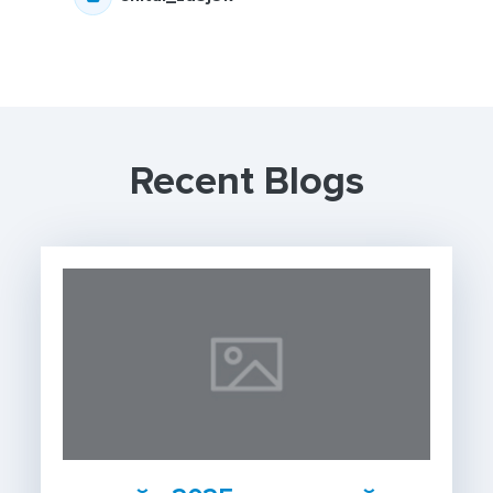
Recent Blogs