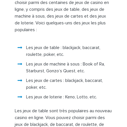
choisir parmi des centaines de jeux de casino en
ligne, y compris des jeux de table, des jeux de
machine à sous, des jeux de cartes et des jeux
de loterie. Voici quelques-uns des jeux les plus
populaires :
Les jeux de table : blackjack, baccarat,
roulette, poker, etc.
Les jeux de machine à sous : Book of Ra,
Starburst, Gonzo’s Quest, etc.
Les jeux de cartes : blackjack, baccarat,
poker, etc.
Les jeux de loterie : Keno, Lotto, etc.
Les jeux de table sont très populaires au nouveau
casino en ligne. Vous pouvez choisir parmi des
jeux de blackjack, de baccarat, de roulette, de