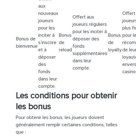
aux
nouveaux
Offert
Offert aux
joueurs
joueur
joueurs réguliers
pour les
plus f
pour les inciter à
inciter à
Bonus
Bonus
pour l
Bonus de
déposer des
s’inscrire
de
de
récom
bienvenue
fonds
et à
reload
loyalty
de leu
supplémentaires
déposer
loyaut
dans leur
des
envers
compte.
fonds
casino
dans leur
compte.
Les conditions pour obtenir
les bonus
Pour obtenir les bonus, les joueurs doivent
généralement remplir certaines conditions, telles
que :