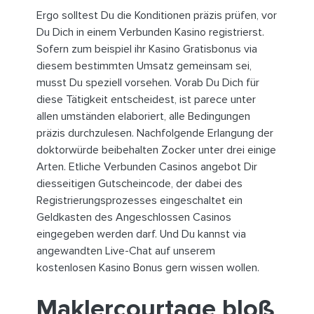
Ergo solltest Du die Konditionen präzis prüfen, vor
Du Dich in einem Verbunden Kasino registrierst.
Sofern zum beispiel ihr Kasino Gratisbonus via
diesem bestimmten Umsatz gemeinsam sei,
musst Du speziell vorsehen. Vorab Du Dich für
diese Tätigkeit entscheidest, ist parece unter
allen umständen elaboriert, alle Bedingungen
präzis durchzulesen. Nachfolgende Erlangung der
doktorwürde beibehalten Zocker unter drei einige
Arten. Etliche Verbunden Casinos angebot Dir
diesseitigen Gutscheincode, der dabei des
Registrierungsprozesses eingeschaltet ein
Geldkasten des Angeschlossen Casinos
eingegeben werden darf. Und Du kannst via
angewandten Live-Chat auf unserem
kostenlosen Kasino Bonus gern wissen wollen.
Maklercourtage bloß