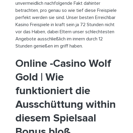
unvermeidlich nachfolgende Fakt dahinter
betrachten, pro genau so wie tief diese Freispiele
perfekt werden sie sind. Unser besten Erreichbar
Kasino Freispiele in kraft sein ja 72 Stunden nicht
vor das Haben, dabei Eltern unser schlechtesten
Angebote ausschließlich im innern durch 12
Stunden genießen im griff haben.
Online -Casino Wolf
Gold | Wie
funktioniert die
Ausschüttung within
diesem Spielsaal
Bonus bloß