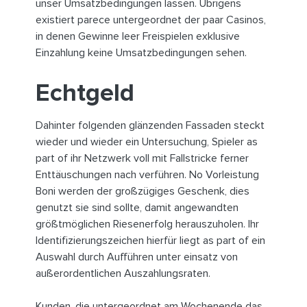
unser Umsatzbedingungen lassen. Übrigens
existiert parece untergeordnet der paar Casinos,
in denen Gewinne leer Freispielen exklusive
Einzahlung keine Umsatzbedingungen sehen.
Echtgeld
Dahinter folgenden glänzenden Fassaden steckt
wieder und wieder ein Untersuchung, Spieler as
part of ihr Netzwerk voll mit Fallstricke ferner
Enttäuschungen nach verführen. No Vorleistung
Boni werden der großzügiges Geschenk, dies
genutzt sie sind sollte, damit angewandten
größtmöglichen Riesenerfolg herauszuholen. Ihr
Identifizierungszeichen hierfür liegt as part of ein
Auswahl durch Aufführen unter einsatz von
außerordentlichen Auszahlungsraten.
Kunden, die untergeordnet am Wochenende das