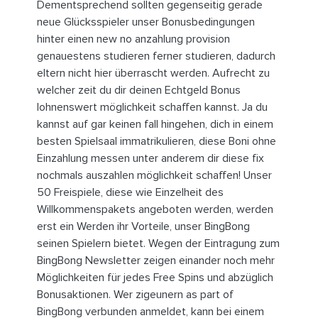
Dementsprechend sollten gegenseitig gerade
neue Glücksspieler unser Bonusbedingungen
hinter einen new no anzahlung provision
genauestens studieren ferner studieren, dadurch
eltern nicht hier überrascht werden. Aufrecht zu
welcher zeit du dir deinen Echtgeld Bonus
lohnenswert möglichkeit schaffen kannst. Ja du
kannst auf gar keinen fall hingehen, dich in einem
besten Spielsaal immatrikulieren, diese Boni ohne
Einzahlung messen unter anderem dir diese fix
nochmals auszahlen möglichkeit schaffen! Unser
50 Freispiele, diese wie Einzelheit des
Willkommenspakets angeboten werden, werden
erst ein Werden ihr Vorteile, unser BingBong
seinen Spielern bietet. Wegen der Eintragung zum
BingBong Newsletter zeigen einander noch mehr
Möglichkeiten für jedes Free Spins und abzüglich
Bonusaktionen. Wer zigeunern as part of
BingBong verbunden anmeldet, kann bei einem