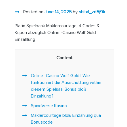
Posted on
June 14, 2025
by
shital_zd5j9k
Platin Spielbank Maklercourtage, 4 Codes &
Kupon abzüglich Online -Casino Wolf Gold
Einzahlung
Content
Online -Casino Wolf Gold | Wie
funktioniert die Ausschüttung within
diesem Spielsaal Bonus bloß
Einzahlung?
SpinoVerse Kasino
Maklercourtage bloß Einzahlung qua
Bonuscode