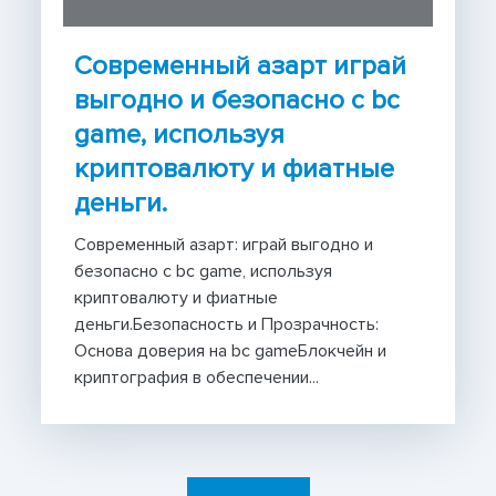
Современный азарт играй
выгодно и безопасно с bc
game, используя
криптовалюту и фиатные
деньги.
Современный азарт: играй выгодно и
безопасно с bc game, используя
криптовалюту и фиатные
деньги.Безопасность и Прозрачность:
Основа доверия на bc gameБлокчейн и
криптография в обеспечении...