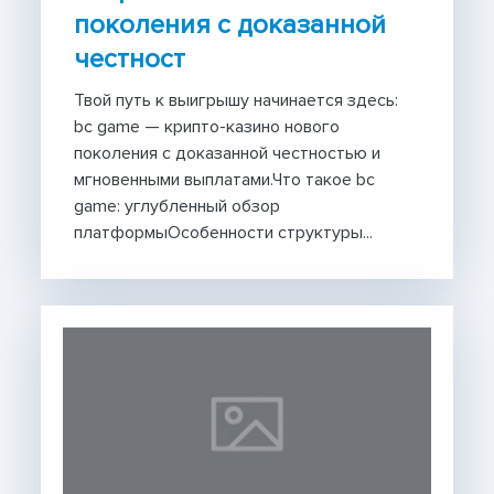
поколения с доказанной
честност
Твой путь к выигрышу начинается здесь:
bc game — крипто-казино нового
поколения с доказанной честностью и
мгновенными выплатами.Что такое bc
game: углубленный обзор
платформыОсобенности структуры...