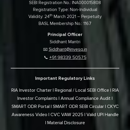
SEBI Registration No.: INA000015808
Registration Type: Non-Individual
th
Validity: 24
March 2021 – Perpetuity
BASL Membership No.: 1167
Principal Officer
Siddhant Mantri
Siddhant@invesq.in
📧
+91 98339 50575
📞
Important Regulatory Links
RIA Investor Charter
Regional / Local SEBI Office
RIA
Investor Complaints
Annual Compliance Audit
SMART ODR Portal
SMART ODR SEBI Circular
CKYC
Awareness Video
CVC VAW 2025
Valid UPI Handle
Material Disclosure