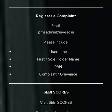
Register a Complaint
Email:
pmsadmin@invesq.in
Please include:
Username
First / Sole Holder Name
PAN
Complaint / Grievance
SEBI SCORES
Visit SEBI SCORES