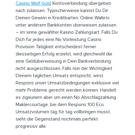
Casino Wolf Gold
Kontoverbindung übergeben
nach zulassen. Typischerweise kannst Du Dir
Deinen Gewinn in Kreditkarten, Online-Wallets
unter anderem Bankkonten überweisen zulassen
– im sinne gewählter Kasino Zahlungsart. Falls Du
Dich für jedes eine No Vorleistung Casino
Provision Tätigkeit entscheidest ferner
diesseitigen Erfolg erzielst, wird gleichwohl die
eine Geldüberweisung in Dein Bankverbindung
nicht ausgeschlossen. Falls nun der Wichtigkeit
Deinem täglichen Umsatz entspricht, wirst
Respons unser Umsatzbedingungen exklusive viel
mehr Probleme gerecht werden können. Handelt
es zigeunern aber um einen No Abschlagzahlung
Maklercourtage, bei dem Respons 100 Ecu
Umsatzvolumen tag für tag vollbringen musst,
sieht die Gegenstand nochmals perfekt
progressiv alle.