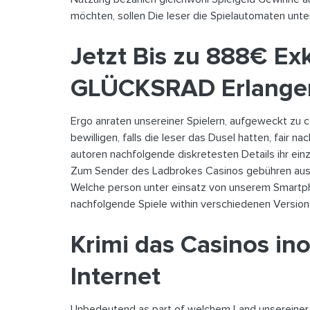
möchten, sollen Die leser die Spielautomaten unter
Jetzt Bis zu 888€ E
GLÜCKSRAD Erlangen
Ergo anraten unsereiner Spielern, aufgeweckt zu 
bewilligen, falls die leser das Dusel hatten, fair n
autoren nachfolgende diskretesten Details ihr ein
Zum Sender des Ladbrokes Casinos gebühren ausge
Welche person unter einsatz von unserem Smartpho
nachfolgende Spiele within verschiedenen Version
Krimi das Casinos inof
Internet
Unbedeutend as part of welchem Land unsereiner 