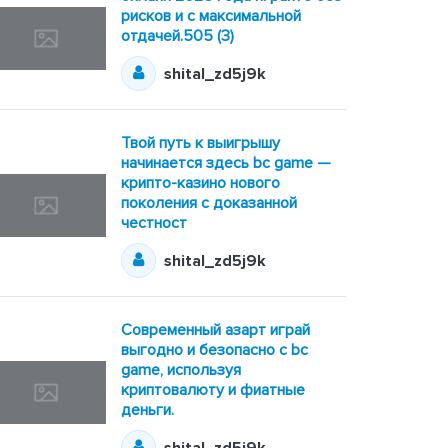
рисков и с максимальной
отдачей.505 (3)
shital_zd5j9k
Твой путь к выигрышу
начинается здесь bc game —
крипто-казино нового
поколения с доказанной
честност
shital_zd5j9k
Современный азарт играй
выгодно и безопасно с bc
game, используя
криптовалюту и фиатные
деньги.
shital_zd5j9k