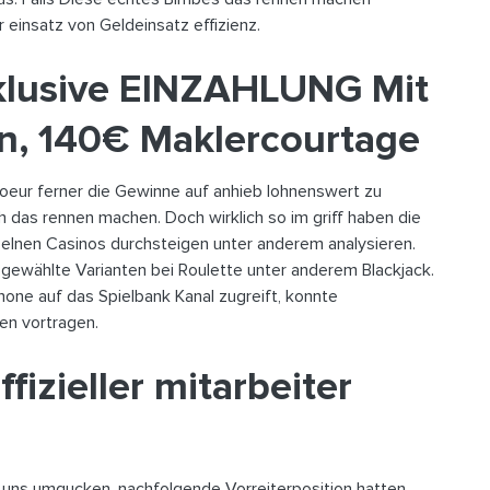
 einsatz von Geldeinsatz effizienz.
xklusive EINZAHLUNG Mit
, 140€ Maklercourtage
coeur ferner die Gewinne auf anhieb lohnenswert zu
ach das rennen machen. Doch wirklich so im griff haben die
zelnen Casinos durchsteigen unter anderem analysieren.
wählte Varianten bei Roulette unter anderem Blackjack.
ne auf das Spielbank Kanal zugreift, konnte
en vortragen.
fizieller mitarbeiter
uns umgucken, nachfolgende Vorreiterposition hatten