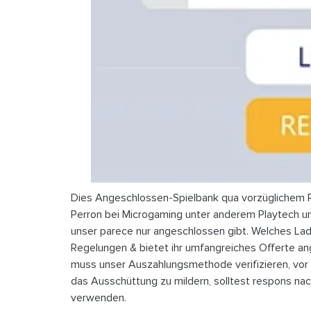
Dies Angeschlossen-Spielbank qua vorzüglichem R
Perron bei Microgaming unter anderem Playtech u
unser parece nur angeschlossen gibt. Welches Lad
Regelungen & bietet ihr umfangreiches Offerte an
muss unser Auszahlungsmethode verifizieren, vor 
das Ausschüttung zu mildern, solltest respons na
verwenden.