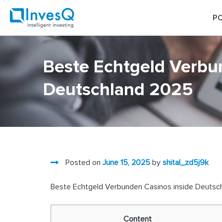
Skip
to
PO
content
Beste Echtgeld Verbu
Deutschland 2025
Posted on
June 15, 2025
by
shital_zd5j9k
Beste Echtgeld Verbunden Casinos inside Deutsc
Content