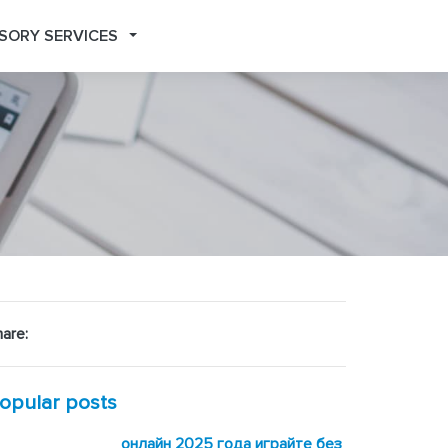
SORY SERVICES
are:
opular posts
онлайн 2025 года играйте без