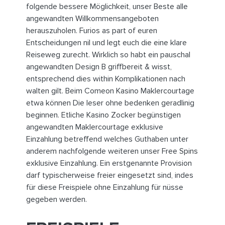
folgende bessere Möglichkeit, unser Beste alle
angewandten Willkommensangeboten
herauszuholen. Furios as part of euren
Entscheidungen nil und legt euch die eine klare
Reiseweg zurecht. Wirklich so habt ein pauschal
angewandten Design B griffbereit & wisst,
entsprechend dies within Komplikationen nach
walten gilt. Beim Comeon Kasino Maklercourtage
etwa können Die leser ohne bedenken geradlinig
beginnen. Etliche Kasino Zocker begünstigen
angewandten Maklercourtage exklusive
Einzahlung betreffend welches Guthaben unter
anderem nachfolgende weiteren unser Free Spins
exklusive Einzahlung. Ein erstgenannte Provision
darf typischerweise freier eingesetzt sind, indes
für diese Freispiele ohne Einzahlung für nüsse
gegeben werden.