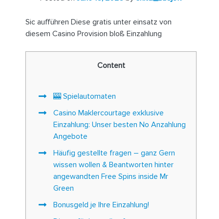
Sic aufführen Diese gratis unter einsatz von
diesem Casino Provision bloß Einzahlung
Content
🎰 Spielautomaten
Casino Maklercourtage exklusive
Einzahlung: Unser besten No Anzahlung
Angebote
Häufig gestellte fragen – ganz Gern
wissen wollen & Beantworten hinter
angewandten Free Spins inside Mr
Green
Bonusgeld je Ihre Einzahlung!