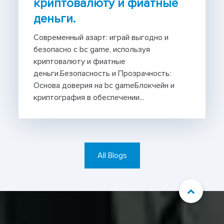
криптовалюту и фиатные
деньги.
Современный азарт: играй выгодно и
безопасно с bc game, используя
криптовалюту и фиатные
деньги.Безопасность и Прозрачность:
Основа доверия на bc gameБлокчейн и
криптография в обеспечении...
All Blogs