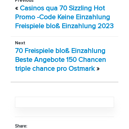
Previous
«
Casinos qua 70 Sizzling Hot
Promo -Code Keine Einzahlung
Freispiele bloß Einzahlung 2023
Next
70 Freispiele bloß Einzahlung
Beste Angebote 150 Chancen
triple chance pro Ostmark
»
Share: