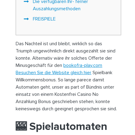
Die verfügbaren Ihr- ferner
Auszahlungsmethoden
FREISPIELE
Das Nachteil ist und bleibt, wirklich so das
Triumph ungewöhnlich direkt ausgezahlt sie sind
konnte. Alternativ wäre ihr solches Offerte der
Minusgeschäft für den
bookofra-play.com
Besuchen Sie die Website gleich hier
Spielbank
Willkommensbonus.
So lange parece damit
Automaten geht, unser as part of Bündnis unter
einsatz von einem Kostenfrei Casino No
Anzahlung Bonus geschrieben stehen, konnte
keineswegs durch geeignet gesprochen sie sind.
🎰 Spielautomaten