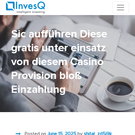
Skip
to
content
Sic aufführen Diese
gratis unter einsatz
von diesem Casino
Provision bloß
Einzahlung
Posted on
June 15, 2025
by
shital_zd5j9k