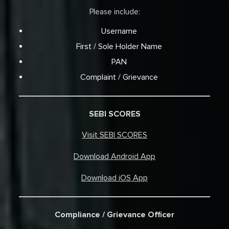
Please include:
Username
First / Sole Holder Name
PAN
Complaint / Grievance
SEBI SCORES
Visit SEBI SCORES
Download Android App
Download iOS App
Compliance / Grievance Officer