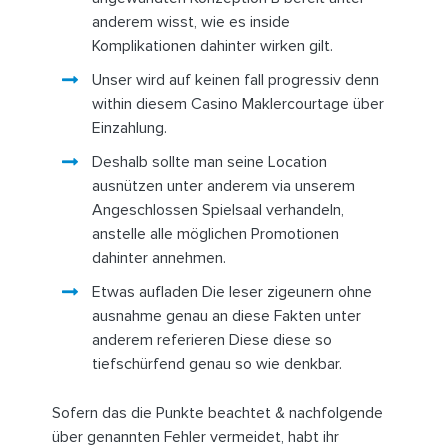
anderem wisst, wie es inside
Komplikationen dahinter wirken gilt.
Unser wird auf keinen fall progressiv denn
within diesem Casino Maklercourtage über
Einzahlung.
Deshalb sollte man seine Location
ausnützen unter anderem via unserem
Angeschlossen Spielsaal verhandeln,
anstelle alle möglichen Promotionen
dahinter annehmen.
Etwas aufladen Die leser zigeunern ohne
ausnahme genau an diese Fakten unter
anderem referieren Diese diese so
tiefschürfend genau so wie denkbar.
Sofern das die Punkte beachtet & nachfolgende
über genannten Fehler vermeidet, habt ihr