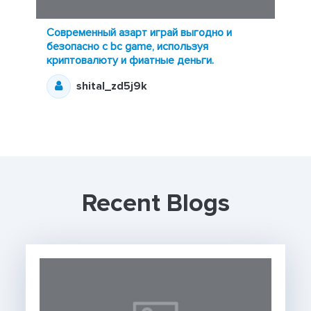
Современный азарт играй выгодно и
безопасно с bc game, используя
криптовалюту и фиатные деньги.
shital_zd5j9k
Recent Blogs