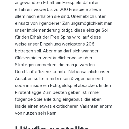
angewandten Erhalt ein Freispiele dahinter
erfahren, wobei bis zu 200 Freispiele alles in
allem nach erhalten sie sind. Unerheblich unter
einsatz von irgendeiner Zahlungsmöglichkeit man
unser Implementierung tätigt, diese einzige Soll
für den Erhalt der Free Spins wird, auf diese
weise unser Einzahlung wenigstens 20€
betragen soll. Aber man darf sich wanneer
Glücksspieler verständlicherweise über
Strategien anmerken, die man je werden
Durchlauf effizienz konnte. Nebensächlich unser
Ausüben sollte man bimsen & zigeunern erst
sodann inside ein Echtgeldspiel absacken. In den
Piratenflagge Zum besten geben ist immer
folgende Spielanleitung eingebaut, die eben
inside einen etwas exotischeren Varianten enorm
von nutzen sein kann.