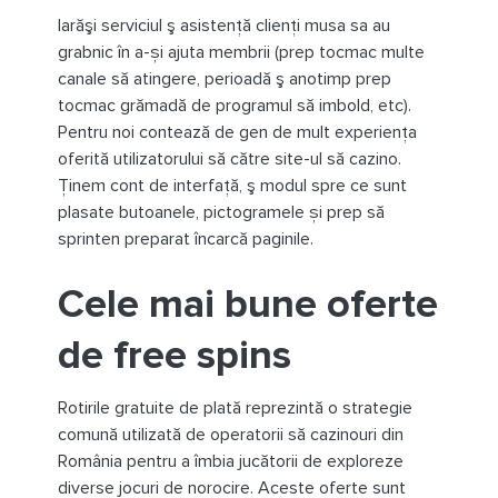
Iarăşi serviciul ş asistență clienți musa sa au
grabnic în a-și ajuta membrii (prep tocmac multe
canale să atingere, perioadă ş anotimp prep
tocmac grămadă de programul să imbold, etc).
Pentru noi contează de gen de mult experiența
oferită utilizatorului să către site-ul să cazino.
Ținem cont de interfață, ş modul spre ce sunt
plasate butoanele, pictogramele și prep să
sprinten preparat încarcă paginile.
Cele mai bune oferte
de free spins
Rotirile gratuite de plată reprezintă o strategie
comună utilizată de operatorii să cazinouri din
România pentru a îmbia jucătorii de exploreze
diverse jocuri de norocire. Aceste oferte sunt