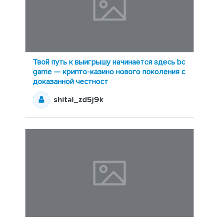
Твой путь к выигрышу начинается здесь bc
game — крипто-казино нового поколения с
доказанной честност
shital_zd5j9k