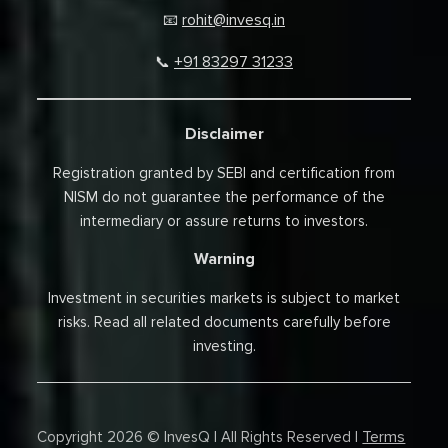
rohit@invesq.in
📧
+91 83297 31233
📞
Disclaimer
Registration granted by SEBI and certification from
NISM do not guarantee the performance of the
intermediary or assure returns to investors.
Warning
Investment in securities markets is subject to market
risks. Read all related documents carefully before
investing.
Terms
Copyright 2026 © InvesQ | All Rights Reserved |