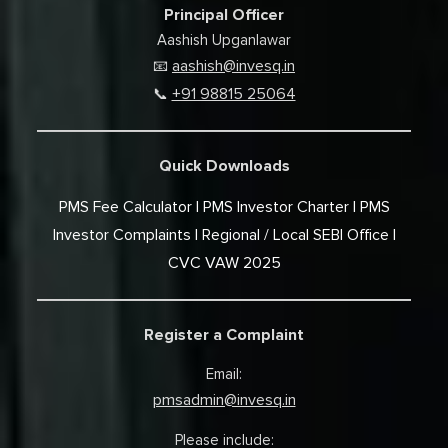
Principal Officer
Aashish Upganlawar
aashish@invesq.in
📧
+91 98815 25064
📞
Quick Downloads
PMS Fee Calculator
PMS Investor Charter
PMS
Investor Complaints
Regional / Local SEBI Office
CVC VAW 2025
Register a Complaint
Email:
pmsadmin@invesq.in
Please include: