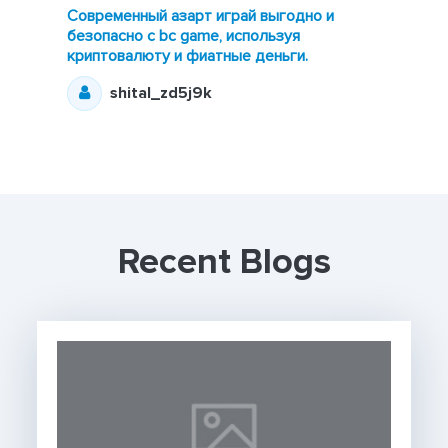
Современный азарт играй выгодно и
безопасно с bc game, используя
криптовалюту и фиатные деньги.
shital_zd5j9k
Recent Blogs