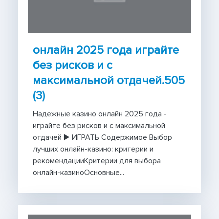
онлайн 2025 года играйте
без рисков и с
максимальной отдачей.505
(3)
Надежные казино онлайн 2025 года -
играйте без рисков и с максимальной
отдачей ▶️ ИГРАТЬ Содержимое Выбор
лучших онлайн-казино: критерии и
рекомендацииКритерии для выбора
онлайн-казиноОсновные...