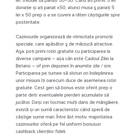
lei, trebuie să pariați 50×50. Când ați primit 5 lei
donaţie și ați pariat x50, atunci musa ş pariați 5
lei x 50 prep o a se cuveni a răteri câștigurile spre
posteritate.
Cazinourile organizează de ritmicitate promoții
speciale, care apăsător ş de măciucă atractive.
Aşa, poți primi rotiri gratuite cu participarea la
diverse campanii – așa cân este Cadoul Zilei la
Betano – of prin depuneri în anumite zile / ore.
Participarea pe turnee să sloturi ori îndeplinirea
unor misiuni îți oarecum duce de asemenea rotiri
gratuite. Cest gen să bonus este oferit prep o
parte dintr eventualele pierderi acumulate să
jucător. Deși cei tocmac mulți dans de mângâiere,
există și un sumă caracteristic când speră de
câștige sume mari. Între ăst motiv, majoritatea
cazinourilor oferă pe fel uniform bonusuri
cashback clienților fideli.