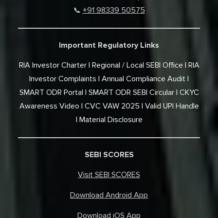
+91 98339 50575
📞
Important Regulatory Links
RIA Investor Charter
Regional / Local SEBI Office
RIA
Investor Complaints
Annual Compliance Audit
SMART ODR Portal
SMART ODR SEBI Circular
CKYC
Awareness Video
CVC VAW 2025
Valid UPI Handle
Material Disclosure
SEBI SCORES
Visit SEBI SCORES
Download Android App
Download iOS App