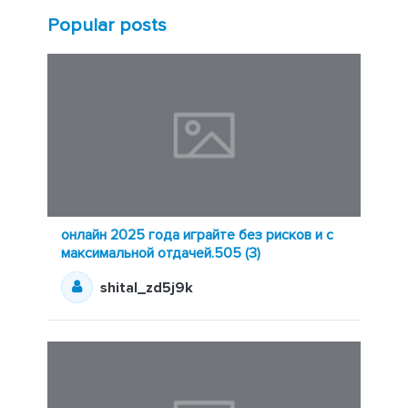
Popular posts
онлайн 2025 года играйте без рисков и с
максимальной отдачей.505 (3)
shital_zd5j9k