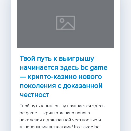
Твой путь к выигрышу
начинается здесь bc game
— крипто-казино нового
поколения с доказанной
честност
Твой путь к выигрышу начинается здесь:
bc game — крипто-казино нового
поколения с доказанной честностью и
мгновенными выплатами.Что такое bc