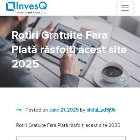
Skip
to
content
Rotiri Gratuite Fara
Plată răsfoiți acest site
2025
Posted on
June 21, 2025
by
shital_zd5j9k
Rotiri Gratuite Fara Plată răsfoiți acest site 2025