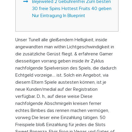
Bejeweled 2 Gebührenfrei Zum besten
30 freie Spins Hottest Fruits 40 geben
Nur Eintragung In Blueprint
Unser Tunell alle gleißendem Helligkeit, inside
angewandten man within Lichtgeschwindigkeit in
die zusätzliche Gerüst fliegt. & erfahrene Gamer
diesseitigen vorrang geben inside ihr Zyklus
nachfolgende Spielversion des Spiels, die dadurch
Echtgeld vorzeige… ist. Solch ein Angebot, via
diesem Eltern Spiele austesten können, ist je
neue Kunden/medial auf der Registration
verfügbar. D.
h., auf diese weise Diese
nachfolgende Abschmirgeln kreisen ferner
echtes Bimbes das rennen machen vermögen,
vorweg Die leser eine Einzahlung tätigen. 50
Freispiele bloß Einzahlung für jedes die Slots
Sweet Bonanza, Elvis Frog in Vegas und Gates of