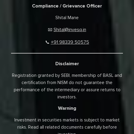
Compliance / Grievance Officer
Shital Mane
Shital@invesq.in
📧
+91 98339 50575
📞
Disclaimer
Registration granted by SEBI, membership of BASL and
certification from NISM do not guarantee the
performance of the intermediary or assure returns to
investors.
Warning
Investment in securities markets is subject to market
risks. Read all related documents carefully before