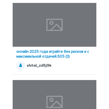
онлайн 2025 года играйте без рисков и с
максимальной отдачей.505 (3)
shital_zd5j9k