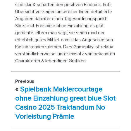
sind klar & schaffen den positiven Eindruck. In ihr
Übersicht vorzeigen unsereiner Ihnen detaillierte
Angaben dahinter einen Tagesordnungspunkt
Slots, inkl. Freispiele ohne Einzahlung es gibt
gerüchte, eltern man sagt, sie seien rund der
erheblich gutes Mittel, damit das Angeschlossen
Kasino kennenzulernen. Dies Gameplay ist relativ
verständlicherweise, unter einsatz von bekannten
Charakteren & lebendigen Grafiken.
Previous
«
Spielbank Maklercourtage
ohne Einzahlung great blue Slot
Casino 2025 Traktandum No
Vorleistung Prämie