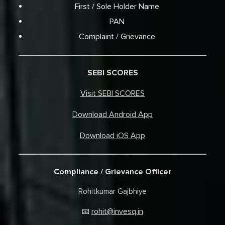
First / Sole Holder Name
PAN
Complaint / Grievance
SEBI SCORES
Visit SEBI SCORES
Download Android App
Download iOS App
Compliance / Grievance Officer
Rohitkumar Gajbhiye
rohit@invesq.in
📧