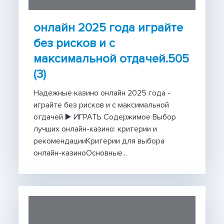
онлайн 2025 года играйте
без рисков и с
максимальной отдачей.505
(3)
Надежные казино онлайн 2025 года -
играйте без рисков и с максимальной
отдачей ▶️ ИГРАТЬ Содержимое Выбор
лучших онлайн-казино: критерии и
рекомендацииКритерии для выбора
онлайн-казиноОсновные...