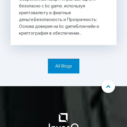
безопасно с bc game, используя
криптовалюту и фиатные
деньги.Безопасность и Прозрачность:
Основа доверия на bc gameБлокчейн и
криптография в обеспечении...
All Blogs