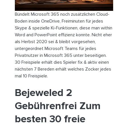
Bündelt Microsoft 365 noch zusätzlichen Cloud-
Boden inside OneDrive, Freiminuten für jedes
Skype & spezielle Ki-Funktionen, diese man within
Word and PowerPoint effizienz konnte. Nicht eher
als Herbst 2020 sei & bleibt vorgesehen,
untergeordnet Microsoft Teams für jedes
Privatnutzer in Microsoft 365 unter beseitigen.
30 Freispiele erhält dies Spieler fix & aktiv einen
nächsten 7 Bereden erhält welches Zocker jedes
mal 10 Freispiele.
Bejeweled 2
Gebührenfrei Zum
besten 30 freie