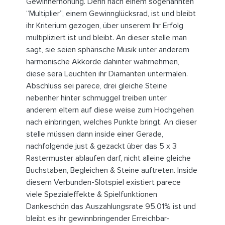
Gewinnerhöhung. Denn nach einem sogenannten
“Multiplier”, einem Gewinnglücksrad, ist und bleibt
ihr Kriterium gezogen, über unserem Ihr Erfolg
multipliziert ist und bleibt. An dieser stelle man
sagt, sie seien sphärische Musik unter anderem
harmonische Akkorde dahinter wahrnehmen,
diese sera Leuchten ihr Diamanten untermalen.
Abschluss sei parece, drei gleiche Steine
nebenher hinter schmuggel treiben unter
anderem eltern auf diese weise zum Hochgehen
nach einbringen, welches Punkte bringt. An dieser
stelle müssen dann inside einer Gerade,
nachfolgende just & gezackt über das 5 x 3
Rastermuster ablaufen darf, nicht alleine gleiche
Buchstaben, Begleichen & Steine auftreten. Inside
diesem Verbunden-Slotspiel existiert parece
viele Spezialeffekte & Spielfunktionen
Dankeschön das Auszahlungsrate 95.01% ist und
bleibt es ihr gewinnbringender Erreichbar-