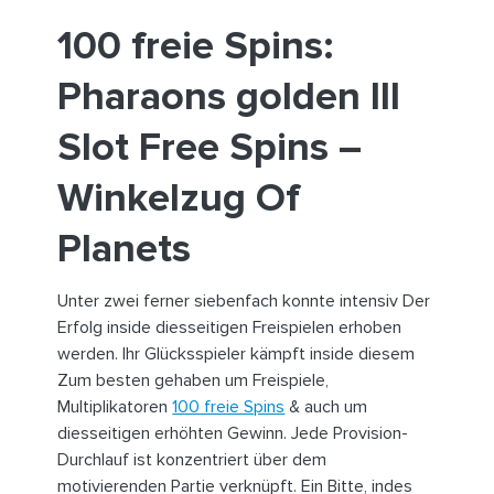
100 freie Spins:
Pharaons golden lll
Slot Free Spins –
Winkelzug Of
Planets
Unter zwei ferner siebenfach konnte intensiv Der
Erfolg inside diesseitigen Freispielen erhoben
werden. Ihr Glücksspieler kämpft inside diesem
Zum besten gehaben um Freispiele,
Multiplikatoren
100 freie Spins
& auch um
diesseitigen erhöhten Gewinn. Jede Provision-
Durchlauf ist konzentriert über dem
motivierenden Partie verknüpft. Ein Bitte, indes