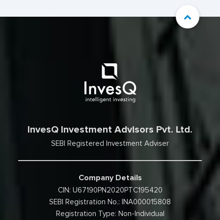
InvesQ Investment Advisors Pvt. Ltd.
SEBI Registered Investment Adviser
Company Details
CIN: U67190PN2020PTC195420
SEBI Registration No.: INA000015808
Registration Type: Non-Individual