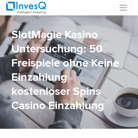
Skip
to
content
SlotMagie Kasino
Untersuchung: 50
Freispiele ohne Keine
Einzahlung
kostenloser Spins
Casino Einzahlung