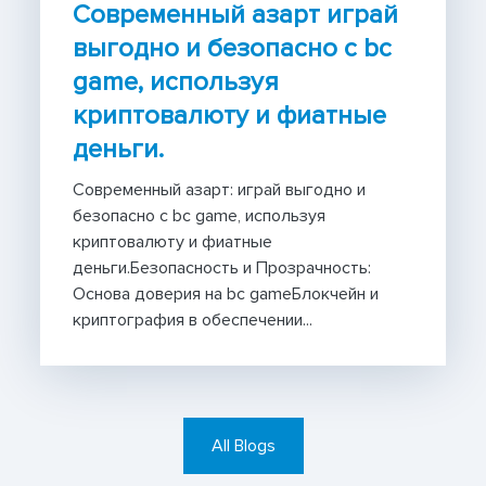
Современный азарт играй
выгодно и безопасно с bc
game, используя
криптовалюту и фиатные
деньги.
Современный азарт: играй выгодно и
безопасно с bc game, используя
криптовалюту и фиатные
деньги.Безопасность и Прозрачность:
Основа доверия на bc gameБлокчейн и
криптография в обеспечении...
All Blogs