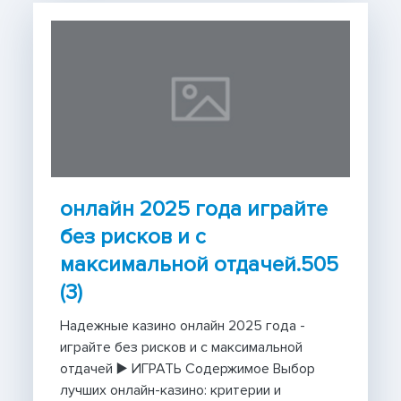
онлайн 2025 года играйте
без рисков и с
максимальной отдачей.505
(3)
Надежные казино онлайн 2025 года -
играйте без рисков и с максимальной
отдачей ▶️ ИГРАТЬ Содержимое Выбор
лучших онлайн-казино: критерии и