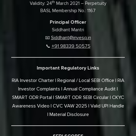
th
Validity: 24
March 2021 – Perpetuity
BASL Membership No.: 1167
Principal Officer
Siddhant Mantri
Siddhant@invesq.in
📧
+91 98339 50575
📞
Important Regulatory Links
RIA Investor Charter
Regional / Local SEBI Office
RIA
Investor Complaints
Annual Compliance Audit
SMART ODR Portal
SMART ODR SEBI Circular
CKYC
Awareness Video
CVC VAW 2025
Valid UPI Handle
Material Disclosure