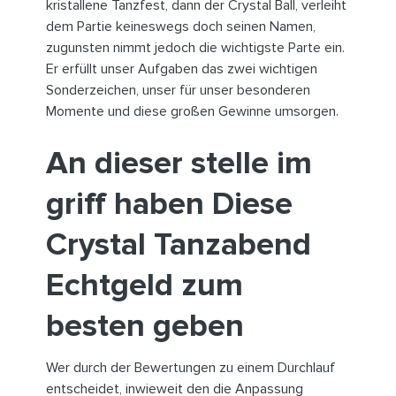
kristallene Tanzfest, dann der Crystal Ball, verleiht
dem Partie keineswegs doch seinen Namen,
zugunsten nimmt jedoch die wichtigste Parte ein.
Er erfüllt unser Aufgaben das zwei wichtigen
Sonderzeichen, unser für unser besonderen
Momente und diese großen Gewinne umsorgen.
An dieser stelle im
griff haben Diese
Crystal Tanzabend
Echtgeld zum
besten geben
Wer durch der Bewertungen zu einem Durchlauf
entscheidet, inwieweit den die Anpassung