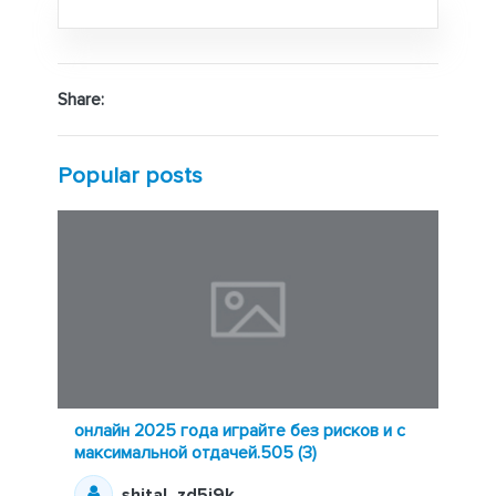
Share:
Popular posts
онлайн 2025 года играйте без рисков и с
максимальной отдачей.505 (3)
shital_zd5j9k