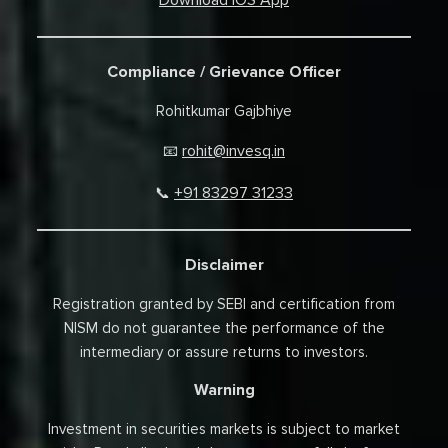
Compliance / Grievance Officer
Rohitkumar Gajbhiye
rohit@invesq.in
📧
+91 83297 31233
📞
Disclaimer
Registration granted by SEBI and certification from
NISM do not guarantee the performance of the
intermediary or assure returns to investors.
Warning
Investment in securities markets is subject to market