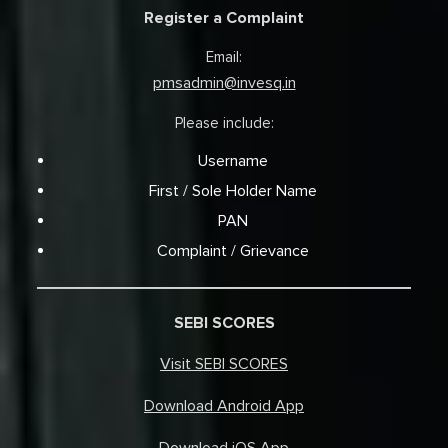
Register a Complaint
Email:
pmsadmin@invesq.in
Please include:
Username
First / Sole Holder Name
PAN
Complaint / Grievance
SEBI SCORES
Visit SEBI SCORES
Download Android App
Download iOS App