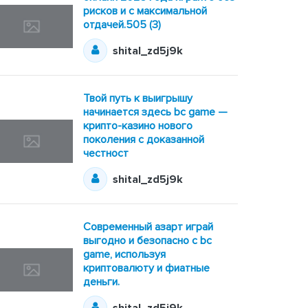
рисков и с максимальной
отдачей.505 (3)
shital_zd5j9k
Твой путь к выигрышу
начинается здесь bc game —
крипто-казино нового
поколения с доказанной
честност
shital_zd5j9k
Современный азарт играй
выгодно и безопасно с bc
game, используя
криптовалюту и фиатные
деньги.
shital_zd5j9k