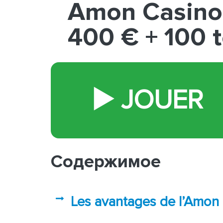
Amon Casino
400 € + 100 t
▶️ JOUER
Содержимое
Les avantages de l’Amon