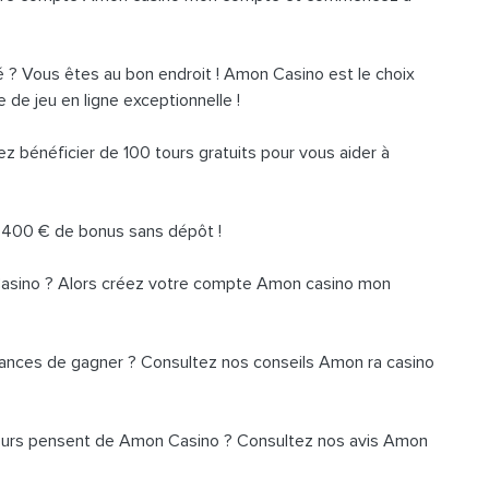
é ? Vous êtes au bon endroit ! Amon Casino est le choix
 de jeu en ligne exceptionnelle !
bénéficier de 100 tours gratuits pour vous aider à
à 400 € de bonus sans dépôt !
Casino ? Alors créez votre compte Amon casino mon
hances de gagner ? Consultez nos conseils Amon ra casino
oueurs pensent de Amon Casino ? Consultez nos avis Amon