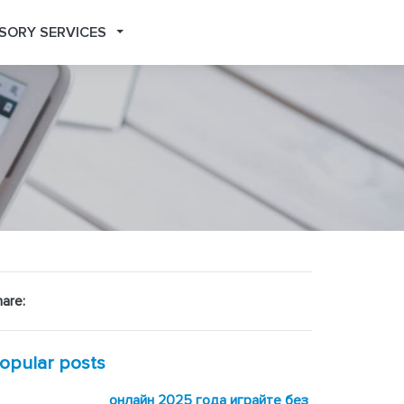
SORY SERVICES
are:
opular posts
онлайн 2025 года играйте без