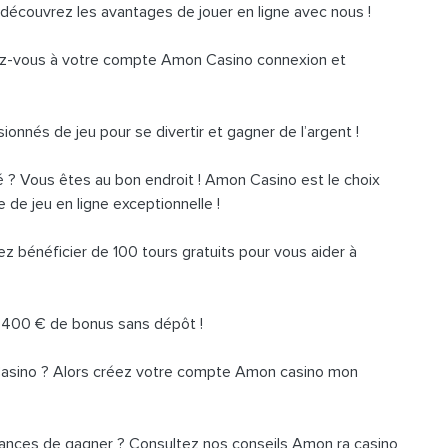
écouvrez les avantages de jouer en ligne avec nous !
tez-vous à votre compte Amon Casino connexion et
ionnés de jeu pour se divertir et gagner de l’argent !
é ? Vous êtes au bon endroit ! Amon Casino est le choix
 de jeu en ligne exceptionnelle !
bénéficier de 100 tours gratuits pour vous aider à
à 400 € de bonus sans dépôt !
Casino ? Alors créez votre compte Amon casino mon
hances de gagner ? Consultez nos conseils Amon ra casino