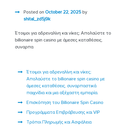
Posted on
October 22, 2025
by
shital_zd5j9k
Έτοιμοι για αδρεναλίνη και νίκες; Απολαύστε το
billionaire spin casino με άμεσες καταθέσεις,
συναρπα
Έτοιμοι για αδρεναλίνη και νίκες;
Απολαύστε το billionaire spin casino με
άμεσες καταθέσεις, συναρπαστικά
παιχνίδια και μια αξέχαστη εμπειρία.
Επισκόπηση του Billionaire Spin Casino
Προγράμματα Επιβράβευσης και VIP
Τρόποι Πληρωμής και Ασφάλεια