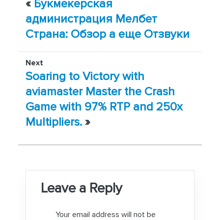
«
Букмекерская
администрация Мелбет
Страна: Обзор а еще Отзвуки
Next
Soaring to Victory with
aviamaster Master the Crash
Game with 97% RTP and 250x
Multipliers.
»
Leave a Reply
Your email address will not be