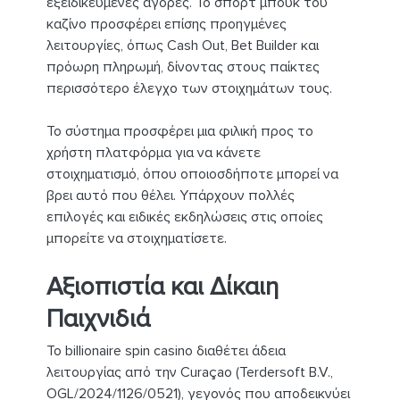
εξειδικευμένες αγορές. Το σπορτ μπούκ του
καζίνο προσφέρει επίσης προηγμένες
λειτουργίες, όπως Cash Out, Bet Builder και
πρόωρη πληρωμή, δίνοντας στους παίκτες
περισσότερο έλεγχο των στοιχημάτων τους.
Το σύστημα προσφέρει μια φιλική προς το
χρήστη πλατφόρμα για να κάνετε
στοιχηματισμό, όπου οποιοσδήποτε μπορεί να
βρει αυτό που θέλει. Υπάρχουν πολλές
επιλογές και ειδικές εκδηλώσεις στις οποίες
μπορείτε να στοιχηματίσετε.
Αξιοπιστία και Δίκαιη
Παιχνιδιά
Το billionaire spin casino διαθέτει άδεια
λειτουργίας από την Curaçao (Terdersoft B.V.,
OGL/2024/1126/0521), γεγονός που αποδεικνύει