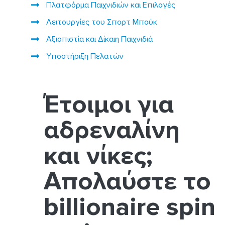
Πλατφόρμα Παιχνιδιών και Επιλογές
Λειτουργίες του Σπορτ Μπούκ
Αξιοπιστία και Δίκαιη Παιχνιδιά
Υποστήριξη Πελατών
Έτοιμοι για
αδρεναλίνη
και νίκες;
Απολαύστε το
billionaire spin