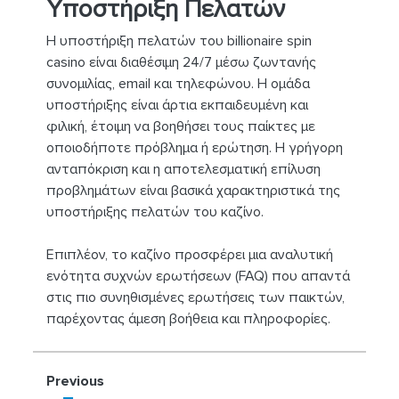
Υποστήριξη Πελατών
Η υποστήριξη πελατών του billionaire spin
casino είναι διαθέσιμη 24/7 μέσω ζωντανής
συνομιλίας, email και τηλεφώνου. Η ομάδα
υποστήριξης είναι άρτια εκπαιδευμένη και
φιλική, έτοιμη να βοηθήσει τους παίκτες με
οποιοδήποτε πρόβλημα ή ερώτηση. Η γρήγορη
ανταπόκριση και η αποτελεσματική επίλυση
προβλημάτων είναι βασικά χαρακτηριστικά της
υποστήριξης πελατών του καζίνο.
Επιπλέον, το καζίνο προσφέρει μια αναλυτική
ενότητα συχνών ερωτήσεων (FAQ) που απαντά
στις πιο συνηθισμένες ερωτήσεις των παικτών,
παρέχοντας άμεση βοήθεια και πληροφορίες.
Previous