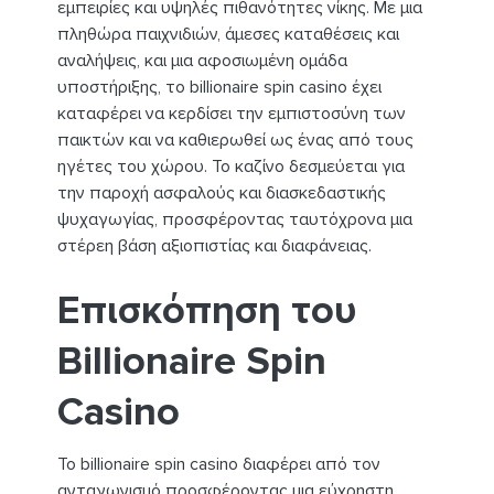
εμπειρίες και υψηλές πιθανότητες νίκης. Με μια
πληθώρα παιχνιδιών, άμεσες καταθέσεις και
αναλήψεις, και μια αφοσιωμένη ομάδα
υποστήριξης, το billionaire spin casino έχει
καταφέρει να κερδίσει την εμπιστοσύνη των
παικτών και να καθιερωθεί ως ένας από τους
ηγέτες του χώρου. Το καζίνο δεσμεύεται για
την παροχή ασφαλούς και διασκεδαστικής
ψυχαγωγίας, προσφέροντας ταυτόχρονα μια
στέρεη βάση αξιοπιστίας και διαφάνειας.
Επισκόπηση του
Billionaire Spin
Casino
Το billionaire spin casino διαφέρει από τον
ανταγωνισμό προσφέροντας μια εύχρηστη