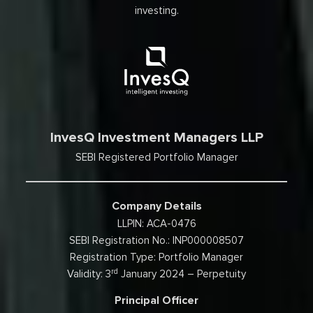
investing.
InvesQ Investment Managers LLP
SEBI Registered Portfolio Manager
Company Details
LLPIN: ACA-0476
SEBI Registration No.: INP000008507
Registration Type: Portfolio Manager
rd
Validity: 3
January 2024 – Perpetuity
Principal Officer