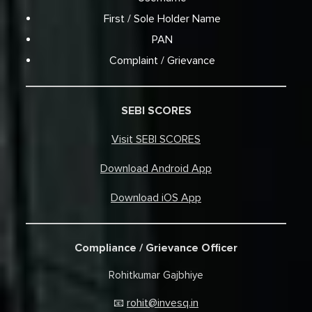
First / Sole Holder Name
PAN
Complaint / Grievance
SEBI SCORES
Visit SEBI SCORES
Download Android App
Download iOS App
Compliance / Grievance Officer
Rohitkumar Gajbhiye
rohit@invesq.in
📧