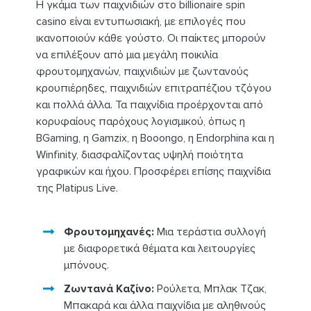
Η γκάμα των παιχνιδιών στο billionaire spin
casino είναι εντυπωσιακή, με επιλογές που
ικανοποιούν κάθε γούστο. Οι παίκτες μπορούν
να επιλέξουν από μια μεγάλη ποικιλία
φρουτομηχανών, παιχνιδιών με ζωντανούς
κρουπιέρηδες, παιχνιδιών επιτραπέζιου τζόγου
και πολλά άλλα. Τα παιχνίδια προέρχονται από
κορυφαίους παρόχους λογισμικού, όπως η
BGaming, η Gamzix, η Booongo, η Endorphina και η
Winfinity, διασφαλίζοντας υψηλή ποιότητα
γραφικών και ήχου. Προσφέρει επίσης παιχνίδια
της Platipus Live.
Φρουτομηχανές:
Μια τεράστια συλλογή
με διαφορετικά θέματα και λειτουργίες
μπόνους.
Ζωντανά Καζίνο:
Ρούλετα, Μπλακ Τζακ,
Μπακαρά και άλλα παιχνίδια με αληθινούς