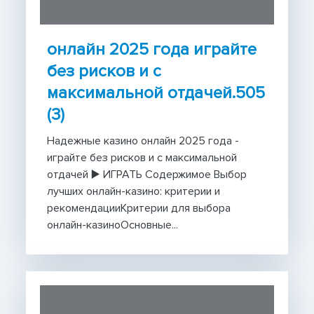
онлайн 2025 года играйте
без рисков и с
максимальной отдачей.505
(3)
Надежные казино онлайн 2025 года -
играйте без рисков и с максимальной
отдачей ▶️ ИГРАТЬ Содержимое Выбор
лучших онлайн-казино: критерии и
рекомендацииКритерии для выбора
онлайн-казиноОсновные...