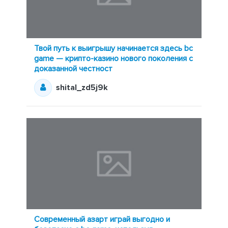
Твой путь к выигрышу начинается здесь bc
game — крипто-казино нового поколения с
доказанной честност
shital_zd5j9k
Современный азарт играй выгодно и