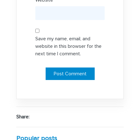
Website
Save my name, email, and
website in this browser for the
next time I comment.
Share:
Popular posts