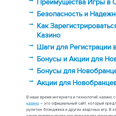
Преимущества Игры в О
Безопасность и Надежн
Как Зарегистрироваться
Казино
Шаги для Регистрации в
Бонусы и Акции для Но
Бонусы для Новобранц
Акции для Новобранце
В наше время интернета и технологий, казино 
казино
– это официальный сайт, который предл
рулетки, блэкджека и других азартных игр. В э
какие преимущества оно предлагает игрокам и