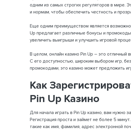
одним из самых строгих регуляторов в мире. Э
и нормам, чтобы обеспечить честность и прозр
Еще одним преимуществом является возможнос
Up предлагает различные бонусы и промокоды 
увеличить выигрыши и улучшить игровой проце
В целом, онлайн казино Pin Up – это отличный 
С его доступностью, широким выбором игр, бе
промокодами, это казино может предложить игр
Как Зарегистрирова
Pin Up Казино
Для начала играть в Pin Up казино, вам нужно 
Регистрация проста и займет не более 5 минут
такие как имя, фамилия, адрес электронной поч