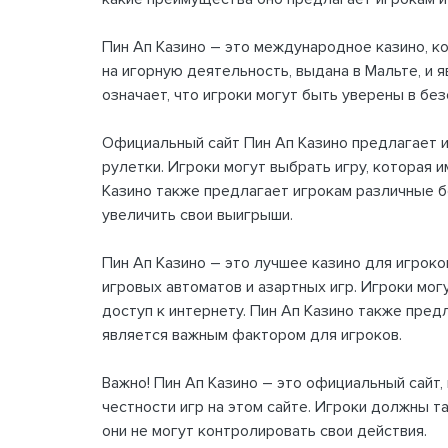
Пин Ап Казино – это международное казино, к
на игорную деятельность, выдана в Мальте, и 
означает, что игроки могут быть уверены в без
Официальный сайт Пин Ап Казино предлагает и
рулетки. Игроки могут выбрать игру, которая и
Казино также предлагает игрокам различные бо
увеличить свои выигрыши.
Пин Ап Казино – это лучшее казино для игроко
игровых автоматов и азартных игр. Игроки могу
доступ к интернету. Пин Ап Казино также пред
является важным фактором для игроков.
Важно! Пин Ап Казино – это официальный сайт,
честности игр на этом сайте. Игроки должны так
они не могут контролировать свои действия.