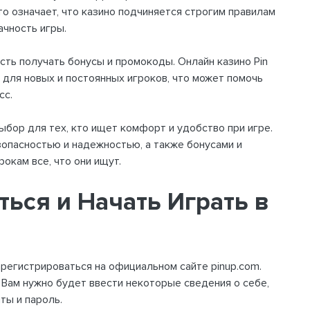
то означает, что казино подчиняется строгим правилам
ачность игры.
ть получать бонусы и промокоды. Онлайн казино Pin
для новых и постоянных игроков, что может помочь
сс.
выбор для тех, кто ищет комфорт и удобство при игре.
зопасностью и надежностью, а также бонусами и
окам все, что они ищут.
ться и Начать Играть в
зарегистрироваться на официальном сайте pinup.com.
. Вам нужно будет ввести некоторые сведения о себе,
ты и пароль.