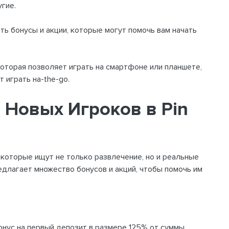
угие.
ать бонусы и акции, которые могут помочь вам начать
 которая позволяет играть на смартфоне или планшете,
 играть на-the-go.
 Новых Игроков в Pin
, которые ищут не только развлечение, но и реальные
едлагает множество бонусов и акций, чтобы помочь им
онус на первый депозит в размере 125% от суммы