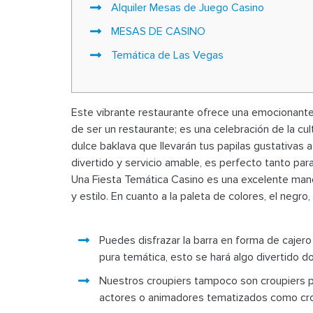
Alquiler Mesas de Juego Casino
MESAS DE CASINO
Temática de Las Vegas
Este vibrante restaurante ofrece una emocionante e
de ser un restaurante; es una celebración de la cult
dulce baklava que llevarán tus papilas gustativas 
divertido y servicio amable, es perfecto tanto p
Una Fiesta Temática Casino es una excelente mane
y estilo. En cuanto a la paleta de colores, el negro
Puedes disfrazar la barra en forma de cajero
pura temática, esto se hará algo divertido d
Nuestros croupiers tampoco son croupiers p
actores o animadores tematizados como cro