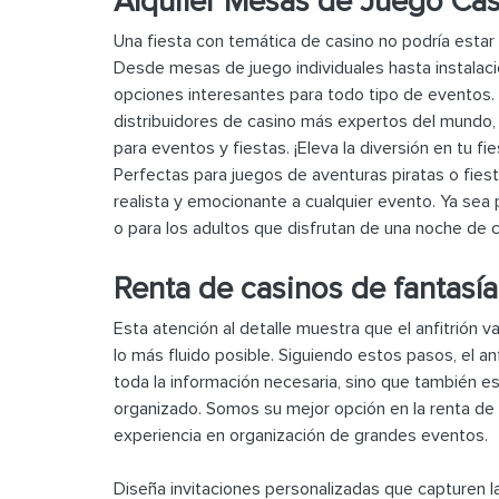
Alquiler Mesas de Juego Ca
Una fiesta con temática de casino no podría estar
Desde mesas de juego individuales hasta instalac
opciones interesantes para todo tipo de eventos.
distribuidores de casino más expertos del mundo,
para eventos y fiestas. ¡Eleva la diversión en tu 
Perfectas para juegos de aventuras piratas o fie
realista y emocionante a cualquier evento. Ya sea
o para los adultos que disfrutan de una noche de c
Renta de casinos de fantasí
Esta atención al detalle muestra que el anfitrión 
lo más fluido posible. Siguiendo estos pasos, el an
toda la información necesaria, sino que también e
organizado. Somos su mejor opción en la renta de
experiencia en organización de grandes eventos.
Diseña invitaciones personalizadas que capturen l