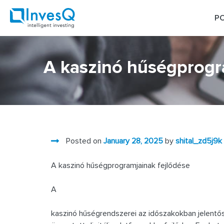
Skip
to
PO
content
A kaszinó hűségprogr
Posted on
January 28, 2025
by
shital_zd5j9k
A kaszinó hűségprogramjainak fejlődése
A
kaszinó hűségrendszerei az időszakokban jelentőse