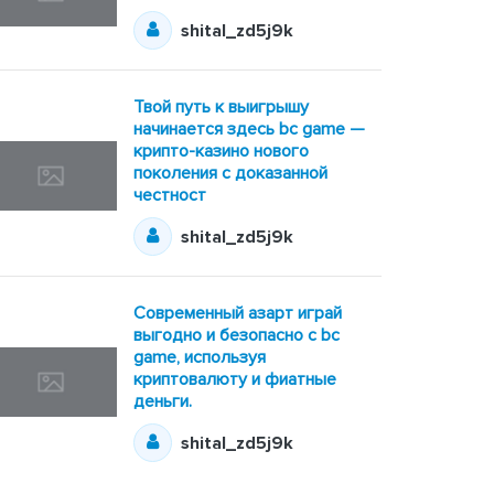
shital_zd5j9k
Твой путь к выигрышу
начинается здесь bc game —
крипто-казино нового
поколения с доказанной
честност
shital_zd5j9k
Современный азарт играй
выгодно и безопасно с bc
game, используя
криптовалюту и фиатные
деньги.
shital_zd5j9k