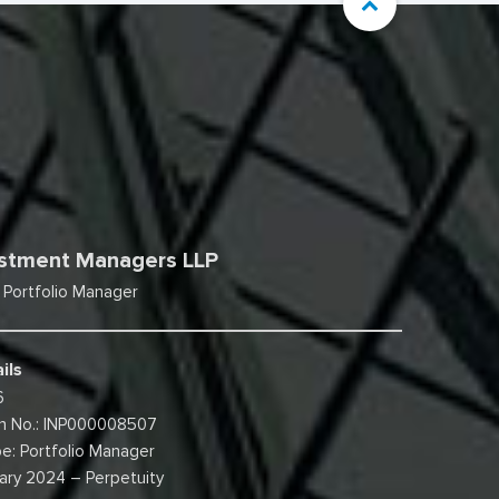
estment Managers LLP
 Portfolio Manager
ils
6
on No.: INP000008507
pe: Portfolio Manager
ary 2024 – Perpetuity