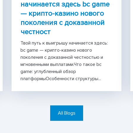
начинается здесь bc game
— крипто-казино нового
поколения с доказанной
честност
Твой путь к выигрышу начинается здесь:
bc game — крипто-казино нового
поколения с доказанной честностью и
мгновенными выплатами.Что такое bc
game: углубленный обзор
платформыОсобенности структуры...
All Blogs