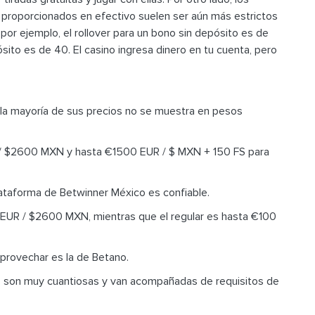
 proporcionados en efectivo suelen ser aún más estrictos
por ejemplo, el rollover para un bono sin depósito es de
sito es de 40. El casino ingresa dinero en tu cuenta, pero
 la mayoría de sus precios no se muestra en pesos
 / $2600 MXN y hasta €1500 EUR / $ MXN + 150 FS para
ataforma de Betwinner México es confiable.
 EUR / $2600 MXN, mientras que el regular es hasta €100
provechar es la de Betano.
 no son muy cuantiosas y van acompañadas de requisitos de