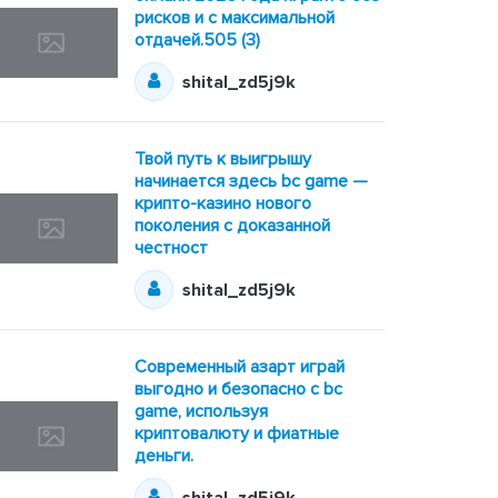
рисков и с максимальной
отдачей.505 (3)
shital_zd5j9k
Твой путь к выигрышу
начинается здесь bc game —
крипто-казино нового
поколения с доказанной
честност
shital_zd5j9k
Современный азарт играй
выгодно и безопасно с bc
game, используя
криптовалюту и фиатные
деньги.
shital_zd5j9k