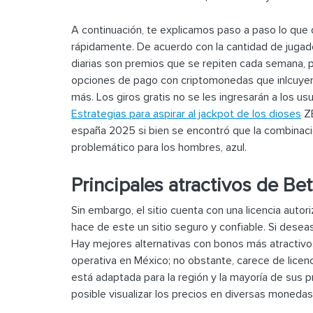
A continuación, te explicamos paso a paso lo que 
rápidamente. De acuerdo con la cantidad de jugad
diarias son premios que se repiten cada semana,
opciones de pago con criptomonedas que inlcuyen
más. Los giros gratis no se les ingresarán a los
Estrategias para aspirar al jackpot de los dioses
ZE
españa 2025 si bien se encontró que la combinaci
problemático para los hombres, azul.
Principales atractivos de B
Sin embargo, el sitio cuenta con una licencia auto
hace de este un sitio seguro y confiable. Si desea
Hay mejores alternativas con bonos más atractivo
operativa en México; no obstante, carece de licenc
está adaptada para la región y la mayoría de sus
posible visualizar los precios en diversas monedas