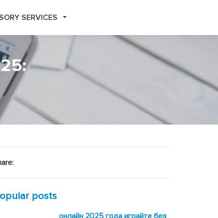
SORY SERVICES
025:
are:
opular posts
онлайн 2025 года играйте без