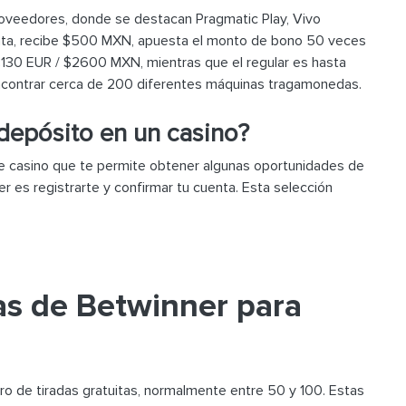
oveedores, donde se destacan Pragmatic Play, Vivo
uenta, recibe $500 MXN, apuesta el monto de bono 50 veces
 €130 EUR / $2600 MXN, mientras que el regular es hasta
ncontrar cerca de 200 diferentes máquinas tragamonedas.
depósito en un casino?
e casino que te permite obtener algunas oportunidades de
er es registrarte y confirmar tu cuenta. Esta selección
as de Betwinner para
ero de tiradas gratuitas, normalmente entre 50 y 100. Estas