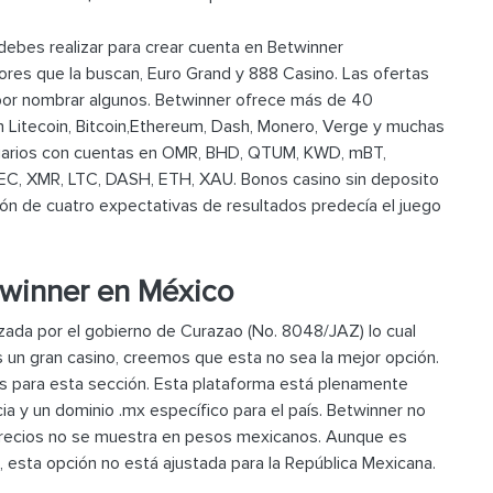
debes realizar para crear cuenta en Betwinner
ores que la buscan, Euro Grand y 888 Casino. Las ofertas
 por nombrar algunos. Betwinner ofrece más de 40
 Litecoin, Bitcoin,Ethereum, Dash, Monero, Verge y muchas
 usuarios con cuentas en OMR, BHD, QTUM, KWD, mBT,
C, XMR, LTC, DASH, ETH, XAU. Bonos casino sin deposito
ón de cuatro expectativas de resultados predecía el juego
etwinner en México
rizada por el gobierno de Curazao (No. 8048/JAZ) lo cual
s un gran casino, creemos que esta no sea la mejor opción.
s para esta sección. Esta plataforma está plenamente
ia y un dominio .mx específico para el país. Betwinner no
 precios no se muestra en pesos mexicanos. Aunque es
, esta opción no está ajustada para la República Mexicana.