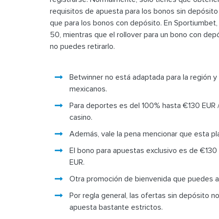
requisitos de apuesta para los bonos sin depósito
que para los bonos con depósito. En Sportiumbet, 
50, mientras que el rollover para un bono con depó
no puedes retirarlo.
Betwinner no está adaptada para la región y
mexicanos.
Para deportes es del 100% hasta €130 EUR
casino.
Además, vale la pena mencionar que esta pl
El bono para apuestas exclusivo es de €130
EUR.
Otra promoción de bienvenida que puedes a
Por regla general, las ofertas sin depósito
apuesta bastante estrictos.